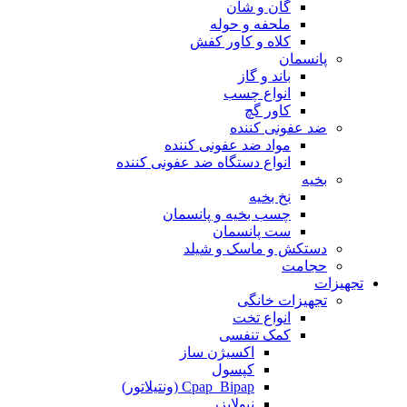
گان و شان
ملحفه و حوله
کلاه و کاور کفش
پانسمان
باند و گاز
انواع چسب
کاور گچ
ضد عفونی کننده
مواد ضد عفونی کننده
انواع دستگاه ضد عفونی کننده
بخیه
نخ بخیه
چسب بخیه و پانسمان
ست پانسمان
دستکش و ماسک و شیلد
حجامت
تجهیزات
تجهیزات خانگی
انواع تخت
کمک تنفسی
اکسیژن ساز
کپسول
Cpap_Bipap (ونتیلاتور)
نبولایزر