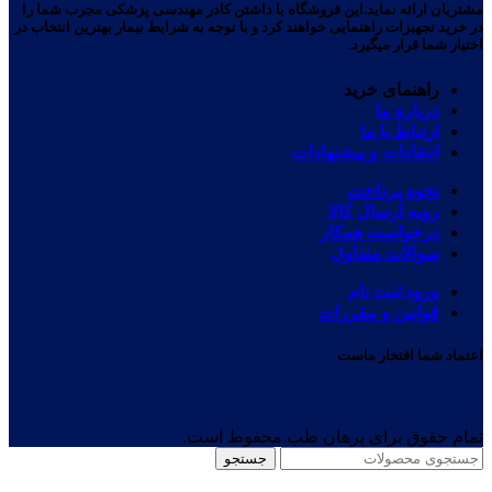
مشتریان ارائه نماید.این فروشگاه با داشتن کادر مهندسی پزشکی مجرب شما را
در خرید تجهیزات راهنمایی خواهند کرد و با توجه به شرایط بیمار بهترین انتخاب در
اختیار شما قرار میگیرد.
راهنمای خرید
درباره ما
ارتباط با ما
انتقادات و پیشنهادات
نحوه پرداخت
رویه ارسال کالا
درخواست همکار
سوالات متداول
ورود/ثبت نام
قوانین و مقررات
اعتماد شما افتخار ماست
تمام حقوق برای پرهان طب محفوظ است.
جستجو