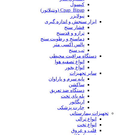
کپسول
Cpap_Bipap (ونتیلاتور)
نبولایزر
ابزار سنجش و اندازه گیری
فشار سنج
ترازو و قدسنج
دماسنج و رطوبت سنج
پالس اکسی متر
تب سنج
دستگاه مراقبت محیطی
انواع تصفیه هوا
انواع بخور
سایر تجهیزات
پایه سرم و پاراوان
ساکشن
دستگاه ضد تعریق
پله پای تخت
اریگاتور
چارت پزشکی
تجهیزات بیمارستانی
انواع ترالی
انواع تخت
قلب و عروق