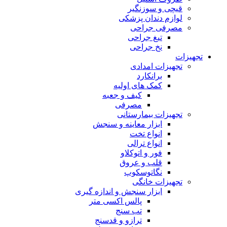
قیچی و سوزنگیر
لوازم دندان پزشکی
مصرفی جراحی
تیغ جراحی
نخ جراحی
تجهیزات
تجهیزات امدادی
برانکارد
کمک های اولیه
کیف و جعبه
مصرفی
تجهیزات بیمارستانی
ابزار معاینه و سنجش
انواع تخت
انواع ترالی
فور و اتوکلاو
قلب و عروق
نگاتوسکوپ
تجهیزات خانگی
ابزار سنجش و اندازه گیری
پالس اکسی متر
تب سنج
ترازو و قدسنج