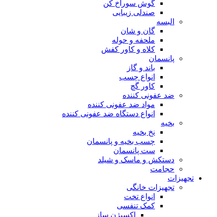
گوش سوراخ کن
صندلی زیبایی
البسه
گان و شان
ملحفه و حوله
کلاه و کاور کفش
پانسمان
باند و گاز
انواع چسب
کاور گچ
ضد عفونی کننده
مواد ضد عفونی کننده
انواع دستگاه ضد عفونی کننده
بخیه
نخ بخیه
چسب بخیه و پانسمان
ست پانسمان
دستکش و ماسک و شیلد
حجامت
تجهیزات
تجهیزات خانگی
انواع تخت
کمک تنفسی
اکسیژن ساز