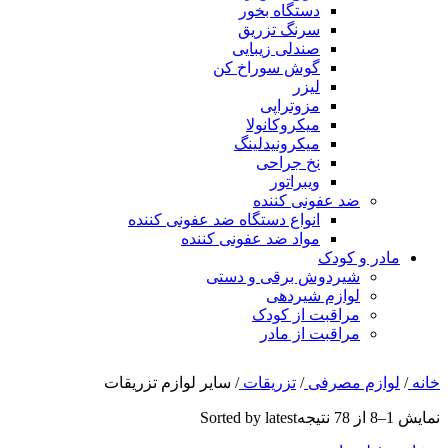
دستگاه بخور
سرنگ تزریق
صندلی زیبایی
گوش سوراخ کن
لیزر
مزوتراپی
میکروکانولا
میکرونیدلینگ
نخ جراحی
ویبراتور
ضد عفونی کننده
انواع دستگاه ضد عفونی کننده
مواد ضد عفونی کننده
مادر و کودک
شیردوش برقی و دستی
لوازم شیردهی
مراقبت از کودک
مراقبت از مادر
خانه
/
لوازم مصرفی
/
تزریقات
/
سایر لوازم تزریقات
نمایش 1–8 از 78 نتیجه
Sorted by latest