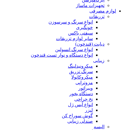
تجهیزات ماساژ
لوازم مصرفی
تزریقات
انواع سرنگ و سرسوزن
خونگیری
سیفتی باکس
سایر لوازم تزریقات
دیابت (قندخون)
انواع سرنگ انسولین
انواع دستگاه و نوار تست قندخون
زیبایی
میکرونیدلینگ
سرنگ تزریق
میکروکانولا
مزوتراپی
ویبراتور
دستگاه بخور
نخ جراحی
انواع آیس ژل
لیزر
گوش سوراخ کن
صندلی زیبایی
البسه