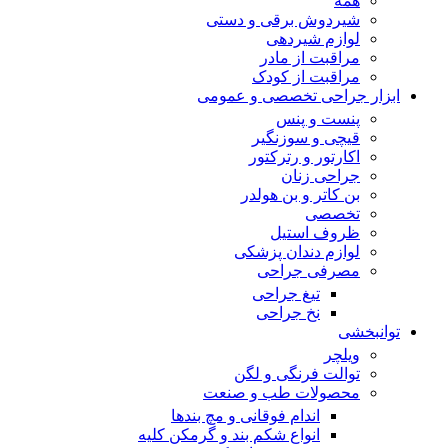
همه
شیردوش برقی و دستی
لوازم شیردهی
مراقبت از مادر
مراقبت از کودک
ابزار جراحی تخصصی و عمومی
پنست و پنس
قیچی و سوزنگیر
اکارتور و رترکتور
جراحی زنان
بن کاتر و بن هولدر
تخصصی
ظروف استیل
لوازم دندان پزشکی
مصرفی جراحی
تیغ جراحی
نخ جراحی
توانبخشی
ویلچر
توالت فرنگی و لگن
محصولات طب و صنعت
اندام فوقانی و مچ بندها
انواع شکم بند و گرمکن کلیه