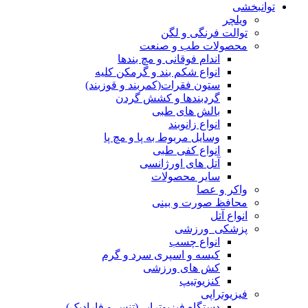
توانبخشی
ویلچر
توالت فرنگی و لگن
محصولات طب و صنعت
اندام فوقانی و مچ بندها
انواع شکم بند و گرمکن کلیه
ستون فقرات(کمربند و قوزبند)
گردبندها و کشش گردن
بالش های طبی
انواع زانوبند
وسایل مربوط به پا و مچ پا
انواع کفی طبی
آتل های اورژانسی
سایر محصولات
واکر و عصا
محافظ صورت و بینی
انواع آتل
پزشکی_ورزشی
انواع چسب
کیسه و اسپری سرد و گرم
کش های ورزشی
کنزیوتیپ
فیزیوتراپی
دستگاه فیزیوتراپی(تنس و فارادیک)