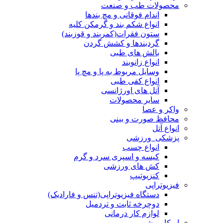
محصولات طب و صنعت
اندام فوقانی و مچ بندها
انواع شکم بند و گرمکن کلیه
ستون فقرات(کمربند و قوزبند)
گردبندها و کشش گردن
بالش های طبی
انواع زانوبند
وسایل مربوط به پا و مچ پا
انواع کفی طبی
آتل های اورژانسی
سایر محصولات
واکر و عصا
محافظ صورت و بینی
انواع آتل
پزشکی_ورزشی
انواع چسب
کیسه و اسپری سرد و گرم
کش های ورزشی
کنزیوتیپ
فیزیوتراپی
دستگاه فیزیوتراپی(تنس و فارادیک)
دوچرخه ثابت و تردمیل
لوازم کار درمانی
ایرکامپرشن