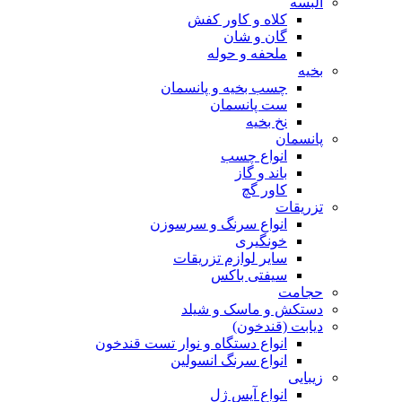
البسه
کلاه و کاور کفش
گان و شان
ملحفه و حوله
بخیه
چسب بخیه و پانسمان
ست پانسمان
نخ بخیه
پانسمان
انواع چسب
باند و گاز
کاور گچ
تزریقات
انواع سرنگ و سرسوزن
خونگیری
سایر لوازم تزریقات
سیفتی باکس
حجامت
دستکش و ماسک و شیلد
دیابت (قندخون)
انواع دستگاه و نوار تست قندخون
انواع سرنگ انسولین
زیبایی
انواع آیس ژل