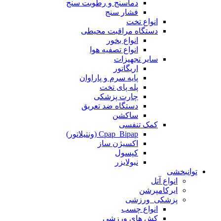
دماسنج و رطوبت سنج
فشار سنج
انواع تخت
دستگاه مراقبت محیطی
انواع بخور
انواع تصفیه هوا
سایر تجهیزات
اریگاتور
پایه سرم و پاراوان
پله پای تخت
چارت پزشکی
دستگاه ضد تعریق
ساکشن
کمک تنفسی
Cpap_Bipap (ونتیلاتور)
اکسیژن ساز
کپسول
نبولایزر
توانبخشی
انواع آتل
ایرکامپرشن
پزشکی_ورزشی
انواع چسب
کش های ورزشی