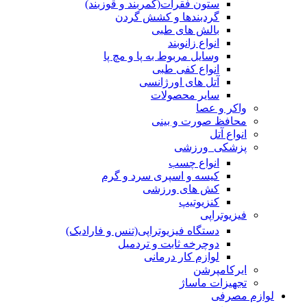
ستون فقرات(کمربند و قوزبند)
گردبندها و کشش گردن
بالش های طبی
انواع زانوبند
وسایل مربوط به پا و مچ پا
انواع کفی طبی
آتل های اورژانسی
سایر محصولات
واکر و عصا
محافظ صورت و بینی
انواع آتل
پزشکی_ورزشی
انواع چسب
کیسه و اسپری سرد و گرم
کش های ورزشی
کنزیوتیپ
فیزیوتراپی
دستگاه فیزیوتراپی(تنس و فارادیک)
دوچرخه ثابت و تردمیل
لوازم کار درمانی
ایرکامپرشن
تجهیزات ماساژ
لوازم مصرفی