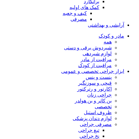
برانکارد
کمک های اولیه
کیف و جعبه
مصرفی
آرایشی و بهداشتی
مادر و کودک
همه
شیردوش برقی و دستی
لوازم شیردهی
مراقبت از مادر
مراقبت از کودک
ابزار جراحی تخصصی و عمومی
پنست و پنس
قیچی و سوزنگیر
اکارتور و رترکتور
جراحی زنان
بن کاتر و بن هولدر
تخصصی
ظروف استیل
لوازم دندان پزشکی
مصرفی جراحی
تیغ جراحی
نخ جراحی