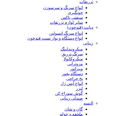
تزریقات
انواع سرنگ و سرسوزن
خونگیری
سیفتی باکس
سایر لوازم تزریقات
دیابت (قندخون)
انواع سرنگ انسولین
انواع دستگاه و نوار تست قندخون
زیبایی
میکرونیدلینگ
سرنگ تزریق
میکروکانولا
مزوتراپی
ویبراتور
دستگاه بخور
نخ جراحی
انواع آیس ژل
لیزر
گوش سوراخ کن
صندلی زیبایی
البسه
گان و شان
ملحفه و حوله