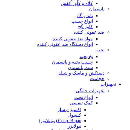
کلاه و کاور کفش
پانسمان
باند و گاز
انواع چسب
کاور گچ
ضد عفونی کننده
مواد ضد عفونی کننده
انواع دستگاه ضد عفونی کننده
بخیه
نخ بخیه
چسب بخیه و پانسمان
ست پانسمان
دستکش و ماسک و شیلد
حجامت
تجهیزات
تجهیزات خانگی
انواع تخت
کمک تنفسی
اکسیژن ساز
کپسول
Cpap_Bipap (ونتیلاتور)
نبولایزر