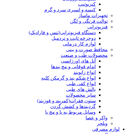
کنزیوتیپ
کیسه و اسپری سرد و گرم
تجهیزات ماساژ
توالت فرنگی و لگن
فیزیوتراپی
دستگاه فیزیوتراپی(تنس و فارادیک)
دوچرخه ثابت و تردمیل
لوازم کار درمانی
محافظ صورت و بینی
محصولات طب و صنعت
آتل های اورژانسی
اندام فوقانی و مچ بندها
انواع زانوبند
انواع شکم بند و گرمکن کلیه
انواع کفی طبی
بالش های طبی
سایر محصولات
ستون فقرات(کمربند و قوزبند)
گردبندها و کشش گردن
وسایل مربوط به پا و مچ پا
واکر و عصا
ویلچر
لوازم مصرفی