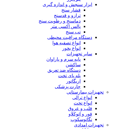
ابزار سنجش و اندازه گیری
فشار سنج
ترازو و قدسنج
دماسنج و رطوبت سنج
پالس اکسی متر
تب سنج
دستگاه مراقبت محیطی
انواع تصفیه هوا
انواع بخور
سایر تجهیزات
پایه سرم و پاراوان
ساکشن
دستگاه ضد تعریق
پله پای تخت
اریگاتور
چارت پزشکی
تجهیزات بیمارستانی
انواع ترالی
انواع تخت
قلب و عروق
فور و اتوکلاو
نگاتوسکوپ
تجهیزات امدادی