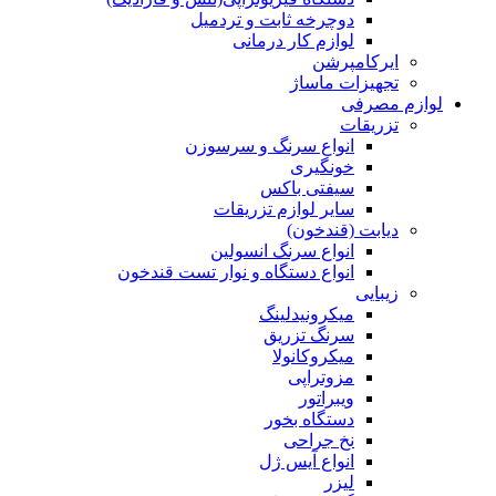
دوچرخه ثابت و تردمیل
لوازم کار درمانی
ایرکامپرشن
تجهیزات ماساژ
لوازم مصرفی
تزریقات
انواع سرنگ و سرسوزن
خونگیری
سیفتی باکس
سایر لوازم تزریقات
دیابت (قندخون)
انواع سرنگ انسولین
انواع دستگاه و نوار تست قندخون
زیبایی
میکرونیدلینگ
سرنگ تزریق
میکروکانولا
مزوتراپی
ویبراتور
دستگاه بخور
نخ جراحی
انواع آیس ژل
لیزر