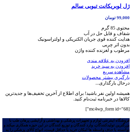
ژل لوبریکانت تیوبی سالم
99,000
تومان
محتوی 85 گرم
شفاف و قابل حل در آب
هدایت کننده قوی جریان الکتریکی و اولتراسونیک
بدون اثر چربی
مرطوب و لغزنده کننده واژن
افزودن به علاقه مندی
افزودن به سبد خرید
مشاهده سریع
بارگیری بیشتر محصولات
درحال بارگذاری...
همیشه اولین نفر باشید! برای اطلاع از آخرین تخفیف‌ها و جدیدترین
کالاها در خبرنامه ثبت‌نام کنید.
[mc4wp_form id="68"]
فروشگاه اینترنتی لوازم و تجهیزات پزشکی و بهداشتی و آرایشی پرهان طب با
بزرگترین تولیدکنندگان، وارد کنندگان و توزیع کنندگان در این حوزه همکاری میکند و
توانسته با حذف واسطه ها امکان خرید با حداقل قیمت، انواع کالای پزشکی را به