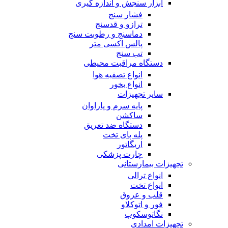
ابزار سنجش و اندازه گیری
فشار سنج
ترازو و قدسنج
دماسنج و رطوبت سنج
پالس اکسی متر
تب سنج
دستگاه مراقبت محیطی
انواع تصفیه هوا
انواع بخور
سایر تجهیزات
پایه سرم و پاراوان
ساکشن
دستگاه ضد تعریق
پله پای تخت
اریگاتور
چارت پزشکی
تجهیزات بیمارستانی
انواع ترالی
انواع تخت
قلب و عروق
فور و اتوکلاو
نگاتوسکوپ
تجهیزات امدادی