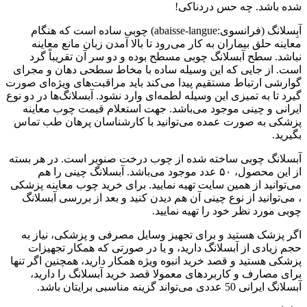
شده باشد. چه حس دردناکی!
آبِسلانگ (فرانسوی:abaisse-langue) چوبی ساده‌ است که هنگام
معاینه حلق بیماران به کار می‌رود تا بالا آمدن زبان مانع معاینه
نباشد. سطح آبسلانگ چوبی مسطح بوده و دو سر آن تقریباً گرد
است. از جایی که این وسیله ساده با مخاط سطحی دهان و مجرای
گوارشی ارتباط مستقیم پیدا می‌کند باید مراقبت‌های ویژه‌ای صورت
گیرد تا به تمیزی این وسیله لطمه‌ای وارد نشود. آبسلانگ‌ها در دو نوع
ایرانی و چینی موجود می‌باشد. جهت استعلام قیمت چوب معاینه
پزشکی به صورت عمده می‌توانید با کارشناسان پرهان طب تماس
بگیرید.
آبسلانگ چوبی ساخته شده از چوب درخت صنوبر است. در هر بسته
از این محصول، ۵۰ عدد موجود می‌باشد. آبسلانگ چینی را هم
می‌توانید از همین سایت تهیه نمایید. برای خرید چوب معاینه پزشکی
، می‌توانید از نوع چینی آن هم دیدن کنید و بعد از بررسی آبسلانگ
چوبی مورد نظر خود را تهیه نمایید.
اگر پزشک هستید و برای تجهیز وسایل مصرفی و پزشکی، نیاز به
حجم زیادی از آبسلانگ دارید، و یا در صورتی که همکار تجهیزات
پزشکی هستید و قصد خرید انبوه ویژه همکار دارید، همچنین اگر تنها
برای مصارف و کاربردهای معمولا قصد خرید آبسلانگ را دارید،
آبسلانگ ایرانی 50 عددی می‌تواند گزینه مناسبی برایتان باشد.