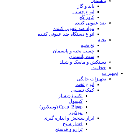
پانسمان
باند و گاز
انواع چسب
کاور گچ
ضد عفونی کننده
مواد ضد عفونی کننده
انواع دستگاه ضد عفونی کننده
بخیه
نخ بخیه
چسب بخیه و پانسمان
ست پانسمان
دستکش و ماسک و شیلد
حجامت
تجهیزات
تجهیزات خانگی
انواع تخت
کمک تنفسی
اکسیژن ساز
کپسول
Cpap_Bipap (ونتیلاتور)
نبولایزر
ابزار سنجش و اندازه گیری
فشار سنج
ترازو و قدسنج