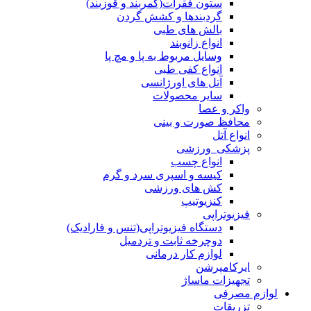
ستون فقرات(کمربند و قوزبند)
گردبندها و کشش گردن
بالش های طبی
انواع زانوبند
وسایل مربوط به پا و مچ پا
انواع کفی طبی
آتل های اورژانسی
سایر محصولات
واکر و عصا
محافظ صورت و بینی
انواع آتل
پزشکی_ورزشی
انواع چسب
کیسه و اسپری سرد و گرم
کش های ورزشی
کنزیوتیپ
فیزیوتراپی
دستگاه فیزیوتراپی(تنس و فارادیک)
دوچرخه ثابت و تردمیل
لوازم کار درمانی
ایرکامپرشن
تجهیزات ماساژ
لوازم مصرفی
تزریقات