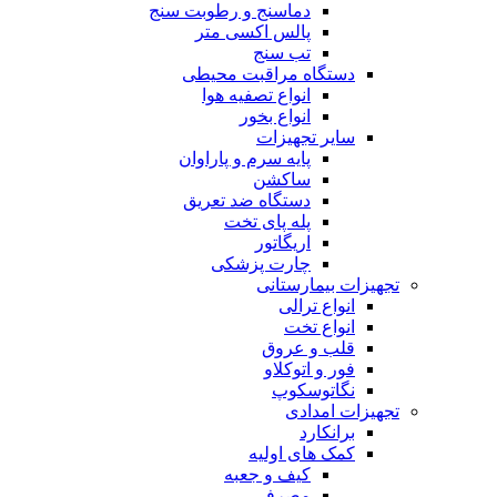
دماسنج و رطوبت سنج
پالس اکسی متر
تب سنج
دستگاه مراقبت محیطی
انواع تصفیه هوا
انواع بخور
سایر تجهیزات
پایه سرم و پاراوان
ساکشن
دستگاه ضد تعریق
پله پای تخت
اریگاتور
چارت پزشکی
تجهیزات بیمارستانی
انواع ترالی
انواع تخت
قلب و عروق
فور و اتوکلاو
نگاتوسکوپ
تجهیزات امدادی
برانکارد
کمک های اولیه
کیف و جعبه
مصرفی