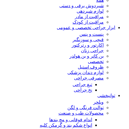
همه
شیردوش برقی و دستی
لوازم شیردهی
مراقبت از مادر
مراقبت از کودک
ابزار جراحی تخصصی و عمومی
پنست و پنس
قیچی و سوزنگیر
اکارتور و رترکتور
جراحی زنان
بن کاتر و بن هولدر
تخصصی
ظروف استیل
لوازم دندان پزشکی
مصرفی جراحی
تیغ جراحی
نخ جراحی
توانبخشی
ویلچر
توالت فرنگی و لگن
محصولات طب و صنعت
اندام فوقانی و مچ بندها
انواع شکم بند و گرمکن کلیه