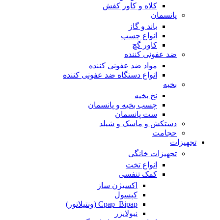
کلاه و کاور کفش
پانسمان
باند و گاز
انواع چسب
کاور گچ
ضد عفونی کننده
مواد ضد عفونی کننده
انواع دستگاه ضد عفونی کننده
بخیه
نخ بخیه
چسب بخیه و پانسمان
ست پانسمان
دستکش و ماسک و شیلد
حجامت
تجهیزات
تجهیزات خانگی
انواع تخت
کمک تنفسی
اکسیژن ساز
کپسول
Cpap_Bipap (ونتیلاتور)
نبولایزر