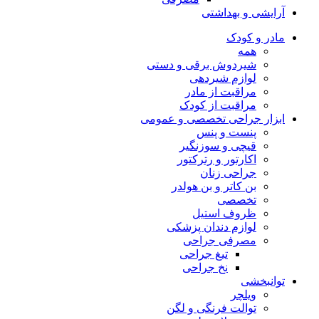
آرایشی و بهداشتی
مادر و کودک
همه
شیردوش برقی و دستی
لوازم شیردهی
مراقبت از مادر
مراقبت از کودک
ابزار جراحی تخصصی و عمومی
پنست و پنس
قیچی و سوزنگیر
اکارتور و رترکتور
جراحی زنان
بن کاتر و بن هولدر
تخصصی
ظروف استیل
لوازم دندان پزشکی
مصرفی جراحی
تیغ جراحی
نخ جراحی
توانبخشی
ویلچر
توالت فرنگی و لگن