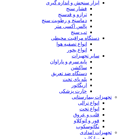
ابزار سنجش و اندازه گیری
فشار سنج
ترازو و قدسنج
دماسنج و رطوبت سنج
پالس اکسی متر
تب سنج
دستگاه مراقبت محیطی
انواع تصفیه هوا
انواع بخور
سایر تجهیزات
پایه سرم و پاراوان
ساکشن
دستگاه ضد تعریق
پله پای تخت
اریگاتور
چارت پزشکی
تجهیزات بیمارستانی
انواع ترالی
انواع تخت
قلب و عروق
فور و اتوکلاو
نگاتوسکوپ
تجهیزات امدادی
برانکارد