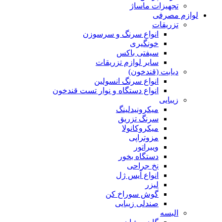
تجهیزات ماساژ
لوازم مصرفی
تزریقات
انواع سرنگ و سرسوزن
خونگیری
سیفتی باکس
سایر لوازم تزریقات
دیابت (قندخون)
انواع سرنگ انسولین
انواع دستگاه و نوار تست قندخون
زیبایی
میکرونیدلینگ
سرنگ تزریق
میکروکانولا
مزوتراپی
ویبراتور
دستگاه بخور
نخ جراحی
انواع آیس ژل
لیزر
گوش سوراخ کن
صندلی زیبایی
البسه