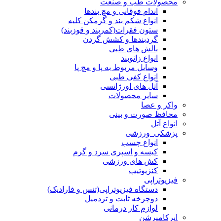
محصولات طب و صنعت
اندام فوقانی و مچ بندها
انواع شکم بند و گرمکن کلیه
ستون فقرات(کمربند و قوزبند)
گردبندها و کشش گردن
بالش های طبی
انواع زانوبند
وسایل مربوط به پا و مچ پا
انواع کفی طبی
آتل های اورژانسی
سایر محصولات
واکر و عصا
محافظ صورت و بینی
انواع آتل
پزشکی_ورزشی
انواع چسب
کیسه و اسپری سرد و گرم
کش های ورزشی
کنزیوتیپ
فیزیوتراپی
دستگاه فیزیوتراپی(تنس و فارادیک)
دوچرخه ثابت و تردمیل
لوازم کار درمانی
ایرکامپرشن