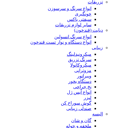
تزریقات
انواع سرنگ و سرسوزن
خونگیری
سیفتی باکس
سایر لوازم تزریقات
دیابت (قندخون)
انواع سرنگ انسولین
انواع دستگاه و نوار تست قندخون
زیبایی
میکرونیدلینگ
سرنگ تزریق
میکروکانولا
مزوتراپی
ویبراتور
دستگاه بخور
نخ جراحی
انواع آیس ژل
لیزر
گوش سوراخ کن
صندلی زیبایی
البسه
گان و شان
ملحفه و حوله