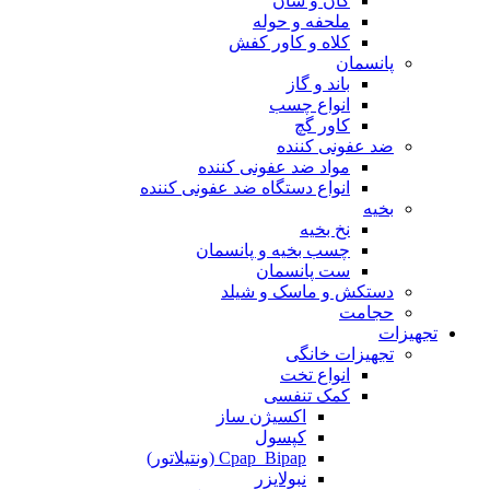
گان و شان
ملحفه و حوله
کلاه و کاور کفش
پانسمان
باند و گاز
انواع چسب
کاور گچ
ضد عفونی کننده
مواد ضد عفونی کننده
انواع دستگاه ضد عفونی کننده
بخیه
نخ بخیه
چسب بخیه و پانسمان
ست پانسمان
دستکش و ماسک و شیلد
حجامت
تجهیزات
تجهیزات خانگی
انواع تخت
کمک تنفسی
اکسیژن ساز
کپسول
Cpap_Bipap (ونتیلاتور)
نبولایزر