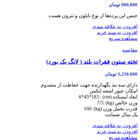
900,000
تومان
جنس این پرده‌ها از نوع نایلون و تترون هست.
افزودن به علاقه مندی
افزودن به سبد خرید
مشاهده سریع
مقایسه
تخته ستون فقرات بلند ( لانگ بک بورد)
3,250,000
تومان
دارای سه بند نگهدارنده جهت حفاظت از مصدوم
امکان عبور اشعه ایکس
ابعاد ایستاده (cm) : 6*45*183
وزن خالص (kg) :7/5
قدرت تحمل وزن (kg) :160
یک سال ضمانت
افزودن به علاقه مندی
افزودن به سبد خرید
مشاهده سریع