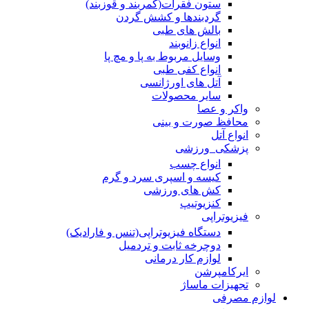
ستون فقرات(کمربند و قوزبند)
گردبندها و کشش گردن
بالش های طبی
انواع زانوبند
وسایل مربوط به پا و مچ پا
انواع کفی طبی
آتل های اورژانسی
سایر محصولات
واکر و عصا
محافظ صورت و بینی
انواع آتل
پزشکی_ورزشی
انواع چسب
کیسه و اسپری سرد و گرم
کش های ورزشی
کنزیوتیپ
فیزیوتراپی
دستگاه فیزیوتراپی(تنس و فارادیک)
دوچرخه ثابت و تردمیل
لوازم کار درمانی
ایرکامپرشن
تجهیزات ماساژ
لوازم مصرفی