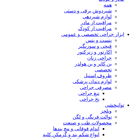
همه
شیردوش برقی و دستی
لوازم شیردهی
مراقبت از مادر
مراقبت از کودک
ابزار جراحی تخصصی و عمومی
پنست و پنس
قیچی و سوزنگیر
اکارتور و رترکتور
جراحی زنان
بن کاتر و بن هولدر
تخصصی
ظروف استیل
لوازم دندان پزشکی
مصرفی جراحی
تیغ جراحی
نخ جراحی
توانبخشی
ویلچر
توالت فرنگی و لگن
محصولات طب و صنعت
اندام فوقانی و مچ بندها
انواع شکم بند و گرمکن کلیه