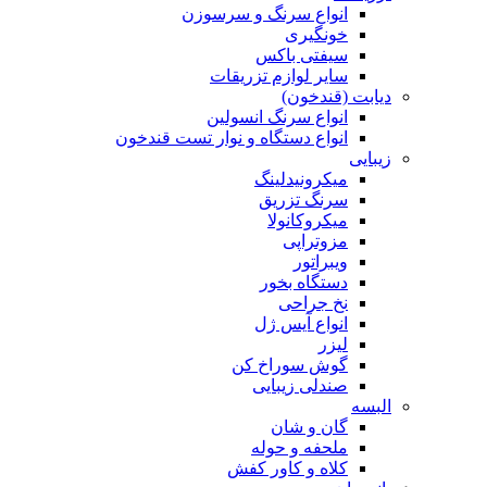
انواع سرنگ و سرسوزن
خونگیری
سیفتی باکس
سایر لوازم تزریقات
دیابت (قندخون)
انواع سرنگ انسولین
انواع دستگاه و نوار تست قندخون
زیبایی
میکرونیدلینگ
سرنگ تزریق
میکروکانولا
مزوتراپی
ویبراتور
دستگاه بخور
نخ جراحی
انواع آیس ژل
لیزر
گوش سوراخ کن
صندلی زیبایی
البسه
گان و شان
ملحفه و حوله
کلاه و کاور کفش