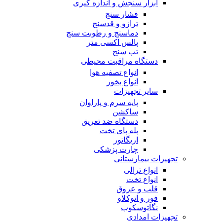
ابزار سنجش و اندازه گیری
فشار سنج
ترازو و قدسنج
دماسنج و رطوبت سنج
پالس اکسی متر
تب سنج
دستگاه مراقبت محیطی
انواع تصفیه هوا
انواع بخور
سایر تجهیزات
پایه سرم و پاراوان
ساکشن
دستگاه ضد تعریق
پله پای تخت
اریگاتور
چارت پزشکی
تجهیزات بیمارستانی
انواع ترالی
انواع تخت
قلب و عروق
فور و اتوکلاو
نگاتوسکوپ
تجهیزات امدادی