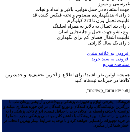
غیرسمی و نسوز
جهت استفاده در حمل هوایی، بالابر و امداد و نجات
دارای 4 بندنگهدارنده مصدوم و تخته فیکس کننده قد
قابلیت تحمل وزن تا 270 کیلوگرم
دارای بند اتصال به بالابر به همراه اسلینگ
نوع تاشو جهت حمل و جابه‌جایی آسان
قابلیت اشغال فضای کم برای نگهداری
دارای یک سال گارانتی
افزودن به علاقه مندی
افزودن به سبد خرید
مشاهده سریع
همیشه اولین نفر باشید! برای اطلاع از آخرین تخفیف‌ها و جدیدترین
کالاها در خبرنامه ثبت‌نام کنید.
[mc4wp_form id="68"]
فروشگاه اینترنتی لوازم و تجهیزات پزشکی و بهداشتی و آرایشی پرهان طب با
بزرگترین تولیدکنندگان، وارد کنندگان و توزیع کنندگان در این حوزه همکاری میکند و
توانسته با حذف واسطه ها امکان خرید با حداقل قیمت، انواع کالای پزشکی را به
مشتریان ارائه نماید.این فروشگاه با داشتن کادر مهندسی پزشکی مجرب شما را
در خرید تجهیزات راهنمایی خواهند کرد و با توجه به شرایط بیمار بهترین انتخاب در
اختیار شما قرار میگیرد.