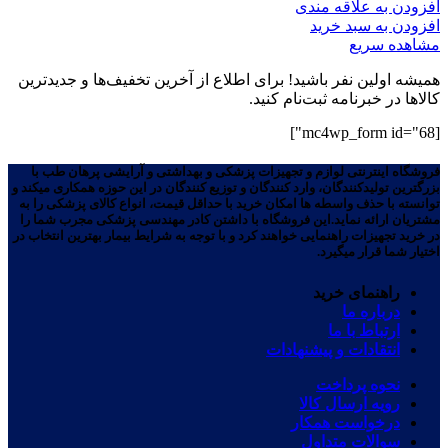
افزودن به علاقه مندی
افزودن به سبد خرید
مشاهده سریع
همیشه اولین نفر باشید! برای اطلاع از آخرین تخفیف‌ها و جدیدترین
کالاها در خبرنامه ثبت‌نام کنید.
[mc4wp_form id="68"]
فروشگاه اینترنتی لوازم و تجهیزات پزشکی و بهداشتی و آرایشی پرهان طب با
بزرگترین تولیدکنندگان، وارد کنندگان و توزیع کنندگان در این حوزه همکاری میکند و
توانسته با حذف واسطه ها امکان خرید با حداقل قیمت، انواع کالای پزشکی را به
مشتریان ارائه نماید.این فروشگاه با داشتن کادر مهندسی پزشکی مجرب شما را
در خرید تجهیزات راهنمایی خواهند کرد و با توجه به شرایط بیمار بهترین انتخاب در
اختیار شما قرار میگیرد.
راهنمای خرید
درباره ما
ارتباط با ما
انتقادات و پیشنهادات
نحوه پرداخت
رویه ارسال کالا
درخواست همکار
سوالات متداول