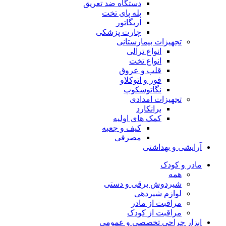
دستگاه ضد تعریق
پله پای تخت
اریگاتور
چارت پزشکی
تجهیزات بیمارستانی
انواع ترالی
انواع تخت
قلب و عروق
فور و اتوکلاو
نگاتوسکوپ
تجهیزات امدادی
برانکارد
کمک های اولیه
کیف و جعبه
مصرفی
آرایشی و بهداشتی
مادر و کودک
همه
شیردوش برقی و دستی
لوازم شیردهی
مراقبت از مادر
مراقبت از کودک
ابزار جراحی تخصصی و عمومی