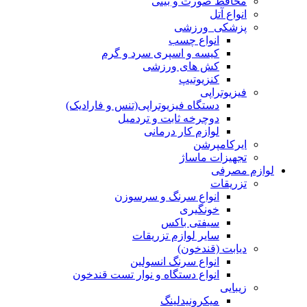
محافظ صورت و بینی
انواع آتل
پزشکی_ورزشی
انواع چسب
کیسه و اسپری سرد و گرم
کش های ورزشی
کنزیوتیپ
فیزیوتراپی
دستگاه فیزیوتراپی(تنس و فارادیک)
دوچرخه ثابت و تردمیل
لوازم کار درمانی
ایرکامپرشن
تجهیزات ماساژ
لوازم مصرفی
تزریقات
انواع سرنگ و سرسوزن
خونگیری
سیفتی باکس
سایر لوازم تزریقات
دیابت (قندخون)
انواع سرنگ انسولین
انواع دستگاه و نوار تست قندخون
زیبایی
میکرونیدلینگ