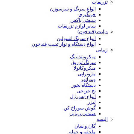
تزریقات
انواع سرنگ و سرسوزن
خونگیری
سیفتی باکس
سایر لوازم تزریقات
دیابت (قندخون)
انواع سرنگ انسولین
انواع دستگاه و نوار تست قندخون
زیبایی
میکرونیدلینگ
سرنگ تزریق
میکروکانولا
مزوتراپی
ویبراتور
دستگاه بخور
نخ جراحی
انواع آیس ژل
لیزر
گوش سوراخ کن
صندلی زیبایی
البسه
گان و شان
ملحفه و حوله