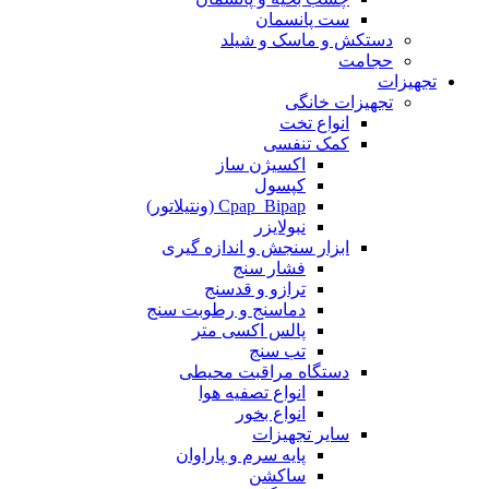
ست پانسمان
دستکش و ماسک و شیلد
حجامت
تجهیزات
تجهیزات خانگی
انواع تخت
کمک تنفسی
اکسیژن ساز
کپسول
Cpap_Bipap (ونتیلاتور)
نبولایزر
ابزار سنجش و اندازه گیری
فشار سنج
ترازو و قدسنج
دماسنج و رطوبت سنج
پالس اکسی متر
تب سنج
دستگاه مراقبت محیطی
انواع تصفیه هوا
انواع بخور
سایر تجهیزات
پایه سرم و پاراوان
ساکشن