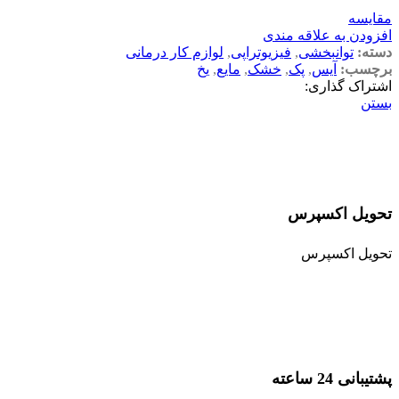
مقایسه
افزودن به علاقه مندی
دسته:
توانبخشی
,
فیزیوتراپی
,
لوازم کار درمانی
برچسب:
آیس
,
پک
,
خشک
,
مایع
,
یخ
اشتراک گذاری:
بستن
تحویل اکسپرس
تحویل اکسپرس
پشتیبانی 24 ساعته