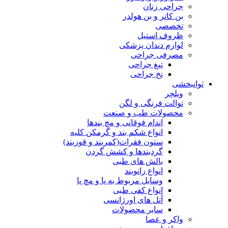
جراحی زنان
بن کاتر و بن هولدر
تخصصی
ظروف استیل
لوازم دندان پزشکی
مصرفی جراحی
تیغ جراحی
نخ جراحی
توانبخشی
ویلچر
توالت فرنگی و لگن
محصولات طب و صنعت
اندام فوقانی و مچ بندها
انواع شکم بند و گرمکن کلیه
ستون فقرات(کمربند و قوزبند)
گردبندها و کشش گردن
بالش های طبی
انواع زانوبند
وسایل مربوط به پا و مچ پا
انواع کفی طبی
آتل های اورژانسی
سایر محصولات
واکر و عصا