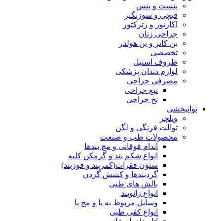
پنست و پنس
قیچی و سوزنگیر
اکارتور و رترکتور
جراحی زنان
بن کاتر و بن هولدر
تخصصی
ظروف استیل
لوازم دندان پزشکی
مصرفی جراحی
تیغ جراحی
نخ جراحی
توانبخشی
ویلچر
توالت فرنگی و لگن
محصولات طب و صنعت
اندام فوقانی و مچ بندها
انواع شکم بند و گرمکن کلیه
ستون فقرات(کمربند و قوزبند)
گردبندها و کشش گردن
بالش های طبی
انواع زانوبند
وسایل مربوط به پا و مچ پا
انواع کفی طبی