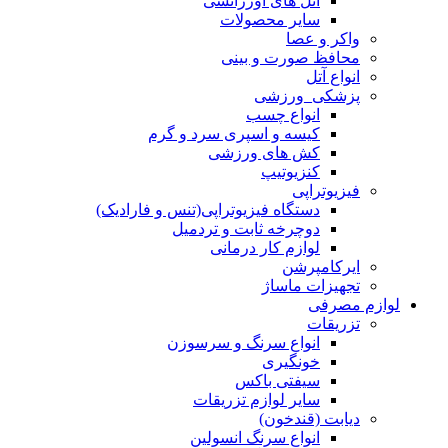
آتل های اورژانسی
سایر محصولات
واکر و عصا
محافظ صورت و بینی
انواع آتل
پزشکی_ورزشی
انواع چسب
کیسه و اسپری سرد و گرم
کش های ورزشی
کنزیوتیپ
فیزیوتراپی
دستگاه فیزیوتراپی(تنس و فارادیک)
دوچرخه ثابت و تردمیل
لوازم کار درمانی
ایرکامپرشن
تجهیزات ماساژ
لوازم مصرفی
تزریقات
انواع سرنگ و سرسوزن
خونگیری
سیفتی باکس
سایر لوازم تزریقات
دیابت (قندخون)
انواع سرنگ انسولین