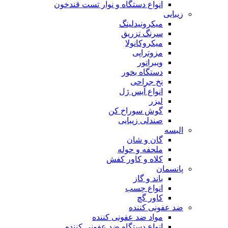
انواع دستگاه و نوار تست قندخون
زیبایی
میکرونیدلینگ
سرنگ تزریق
میکروکانولا
مزوتراپی
ویبراتور
دستگاه بخور
نخ جراحی
انواع آیس ژل
لیزر
گوش سوراخ کن
صندلی زیبایی
البسه
گان و شان
ملحفه و حوله
کلاه و کاور کفش
پانسمان
باند و گاز
انواع چسب
کاور گچ
ضد عفونی کننده
مواد ضد عفونی کننده
انواع دستگاه ضد عفونی کننده