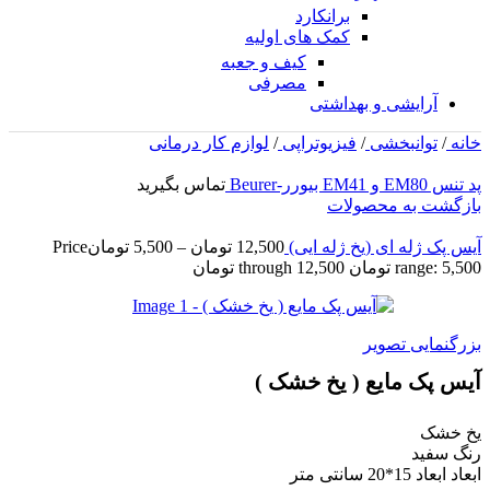
برانکارد
کمک های اولیه
کیف و جعبه
مصرفی
آرایشی و بهداشتی
خانه
/
توانبخشی
/
فیزیوتراپی
/
لوازم کار درمانی
پد تنس EM80 و EM41 بیورر-Beurer
تماس بگیرید
بازگشت به محصولات
آیس پک ژله ای (یخ ژله ایی)
12,500
تومان
–
5,500
تومان
Price
range: 5,500 تومان through 12,500 تومان
بزرگنمایی تصویر
آیس پک مایع ( یخ خشک )
یخ خشک
رنگ سفید
ابعاد ابعاد 15*20 سانتی متر