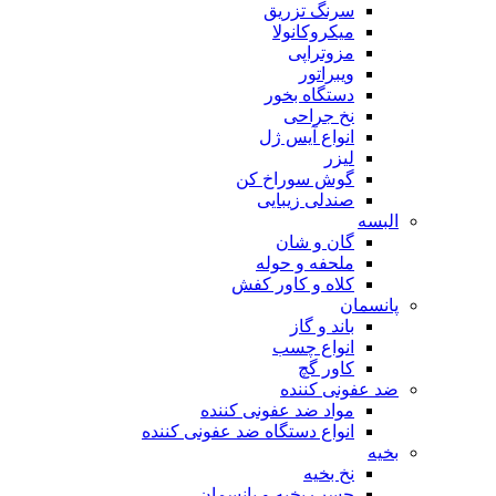
سرنگ تزریق
میکروکانولا
مزوتراپی
ویبراتور
دستگاه بخور
نخ جراحی
انواع آیس ژل
لیزر
گوش سوراخ کن
صندلی زیبایی
البسه
گان و شان
ملحفه و حوله
کلاه و کاور کفش
پانسمان
باند و گاز
انواع چسب
کاور گچ
ضد عفونی کننده
مواد ضد عفونی کننده
انواع دستگاه ضد عفونی کننده
بخیه
نخ بخیه
چسب بخیه و پانسمان