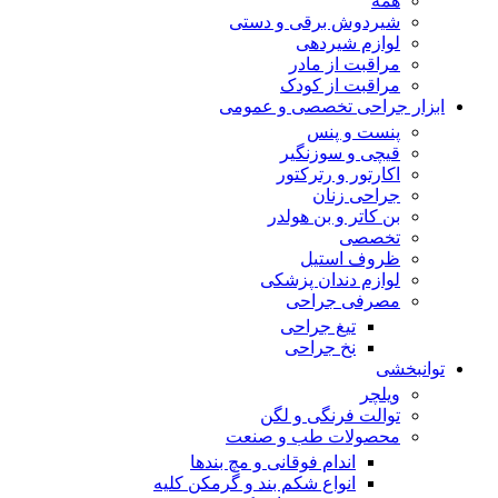
همه
شیردوش برقی و دستی
لوازم شیردهی
مراقبت از مادر
مراقبت از کودک
ابزار جراحی تخصصی و عمومی
پنست و پنس
قیچی و سوزنگیر
اکارتور و رترکتور
جراحی زنان
بن کاتر و بن هولدر
تخصصی
ظروف استیل
لوازم دندان پزشکی
مصرفی جراحی
تیغ جراحی
نخ جراحی
توانبخشی
ویلچر
توالت فرنگی و لگن
محصولات طب و صنعت
اندام فوقانی و مچ بندها
انواع شکم بند و گرمکن کلیه