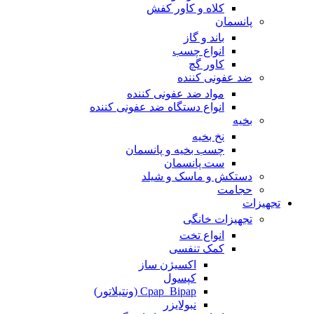
کلاه و کاور کفش
پانسمان
باند و گاز
انواع چسب
کاور گچ
ضد عفونی کننده
مواد ضد عفونی کننده
انواع دستگاه ضد عفونی کننده
بخیه
نخ بخیه
چسب بخیه و پانسمان
ست پانسمان
دستکش و ماسک و شیلد
حجامت
تجهیزات
تجهیزات خانگی
انواع تخت
کمک تنفسی
اکسیژن ساز
کپسول
Cpap_Bipap (ونتیلاتور)
نبولایزر