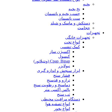
بخیه
نخ بخیه
چسب بخیه و پانسمان
ست پانسمان
دستکش و ماسک و شیلد
حجامت
تجهیزات
تجهیزات خانگی
انواع تخت
کمک تنفسی
اکسیژن ساز
کپسول
Cpap_Bipap (ونتیلاتور)
نبولایزر
ابزار سنجش و اندازه گیری
فشار سنج
ترازو و قدسنج
دماسنج و رطوبت سنج
پالس اکسی متر
تب سنج
دستگاه مراقبت محیطی
انواع تصفیه هوا
انواع بخور