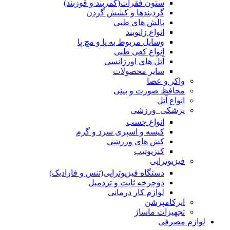
ستون فقرات(کمربند و قوزبند)
گردبندها و کشش گردن
بالش های طبی
انواع زانوبند
وسایل مربوط به پا و مچ پا
انواع کفی طبی
آتل های اورژانسی
سایر محصولات
واکر و عصا
محافظ صورت و بینی
انواع آتل
پزشکی_ورزشی
انواع چسب
کیسه و اسپری سرد و گرم
کش های ورزشی
کنزیوتیپ
فیزیوتراپی
دستگاه فیزیوتراپی(تنس و فارادیک)
دوچرخه ثابت و تردمیل
لوازم کار درمانی
ایرکامپرشن
تجهیزات ماساژ
لوازم مصرفی