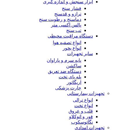
ابزار سنجش و اندازه گیری
فشار سنج
ترازو و قدسنج
دماسنج و رطوبت سنج
پالس اکسی متر
تب سنج
دستگاه مراقبت محیطی
انواع تصفیه هوا
انواع بخور
سایر تجهیزات
پایه سرم و پاراوان
ساکشن
دستگاه ضد تعریق
پله پای تخت
اریگاتور
چارت پزشکی
تجهیزات بیمارستانی
انواع ترالی
انواع تخت
قلب و عروق
فور و اتوکلاو
نگاتوسکوپ
تجهیزات امدادی