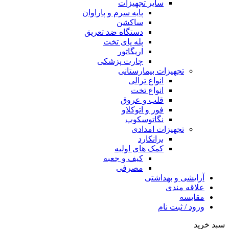
سایر تجهیزات
پایه سرم و پاراوان
ساکشن
دستگاه ضد تعریق
پله پای تخت
اریگاتور
چارت پزشکی
تجهیزات بیمارستانی
انواع ترالی
انواع تخت
قلب و عروق
فور و اتوکلاو
نگاتوسکوپ
تجهیزات امدادی
برانکارد
کمک های اولیه
کیف و جعبه
مصرفی
آرایشی و بهداشتی
علاقه مندی
مقایسه
ورود / ثبت نام
سبد خرید