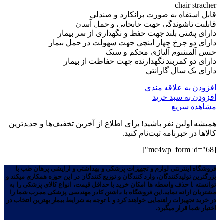
chair stracher
قابل استفاه به صورت برانکارد و صندلی
قابلیت تاشوندگی جهت جابجایی و حمل آسان
دارای پشتی بلند جهت حفظ و نگهداری از سر بیمار
دارای دو چرخ چهار اینچی جهت سهولت در حمل بیمار
جنس آلمینیوم آلیاژی محکم و سبک
دارای دو کمربند نگهدارنده جهت حفاظت از بیمار
دارای یک سال گارانتی
افزودن به علاقه مندی
افزودن به سبد خرید
مشاهده سریع
همیشه اولین نفر باشید! برای اطلاع از آخرین تخفیف‌ها و جدیدترین
کالاها در خبرنامه ثبت‌نام کنید.
[mc4wp_form id="68"]
فروشگاه اینترنتی لوازم و تجهیزات پزشکی و بهداشتی و آرایشی پرهان طب با
بزرگترین تولیدکنندگان، وارد کنندگان و توزیع کنندگان در این حوزه همکاری میکند و
توانسته با حذف واسطه ها امکان خرید با حداقل قیمت، انواع کالای پزشکی را به
مشتریان ارائه نماید.این فروشگاه با داشتن کادر مهندسی پزشکی مجرب شما را
در خرید تجهیزات راهنمایی خواهند کرد و با توجه به شرایط بیمار بهترین انتخاب در
اختیار شما قرار میگیرد.