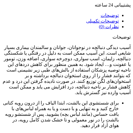
پشتیبانی 24 ساعته
توضیحات
توضیحات تکمیلی
نظرات (0)
توضیحات
آسیب دیدگی دنبالچه در نوجوانان، جوانان و سالمندان بیماری بسیار
شایعی است. این آسیب ممکن است به دلیل در رفتگی یا شکستگی
دنبالچه، زایمان، اسب سواری، دوچرخه سواری، اضافه وزن، تومور
یا عفونت و… ایجاد شود. به همین منظور برای کاهش دردهای این
ناحیه توصیه پزشکان استفاده از بالش‌های طبی زیر نشیمنی است
که بتوانند فشار را از روی استخوان دنبالچه برداشته و بر
استخوان‌های لگن توزیع کنند. در صورت نادیده گرفتن این درد و عدم
کاهش فشار بر ناحیه دنبالچه، درد افزایش می یابد و ممکن است
آسیب وارده نیز گسترش یابد.
برای شستشوی این بالشت، ابتدا الیاف را از درون رویه کتانی
خارج کنید و به تنهایی و با دست و یا به همراه لباس‌های با
بافت حساس (مانند لباس بچه) بشویید. پس از شستشو رویه
بالشت را در نور معمولی و تا خشک شدن کامل رویه، در
هوای آزاد قرار دهید.