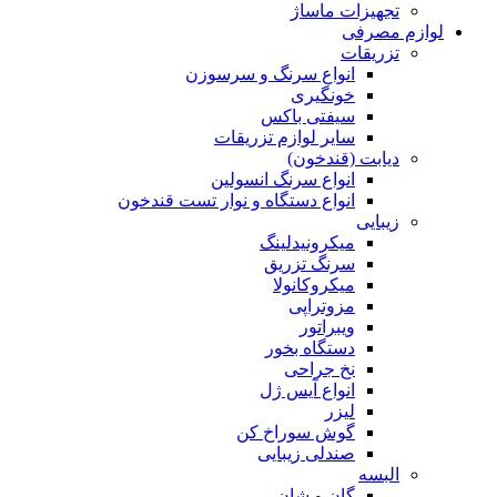
تجهیزات ماساژ
لوازم مصرفی
تزریقات
انواع سرنگ و سرسوزن
خونگیری
سیفتی باکس
سایر لوازم تزریقات
دیابت (قندخون)
انواع سرنگ انسولین
انواع دستگاه و نوار تست قندخون
زیبایی
میکرونیدلینگ
سرنگ تزریق
میکروکانولا
مزوتراپی
ویبراتور
دستگاه بخور
نخ جراحی
انواع آیس ژل
لیزر
گوش سوراخ کن
صندلی زیبایی
البسه
گان و شان