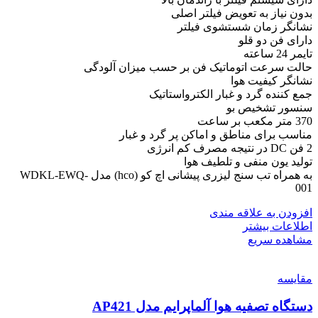
بدون نیاز به تعویض فیلتر اصلی
نشانگر زمان شستشوی فیلتر
دارای فن دو قلو
تایمر 24 ساعته
حالت سرعت اتوماتیک فن بر حسب میزان آلودگی
نشانگر کیفیت هوا
جمع کننده گرد و غبار الکترواستاتیک
سنسور تشخیص بو
370 متر مکعب بر ساعت
مناسب برای مناطق و اماکن پر گرد و غبار
2 فن DC در نتیجه مصرف کم انرژی
تولید یون منفی و تلطیف هوا
به همراه تب سنج لیزری پیشانی اچ کو (hco) مدل WDKL-EWQ-
001
افزودن به علاقه مندی
اطلاعات بیشتر
مشاهده سریع
مقایسه
دستگاه تصفیه هوا آلماپرایم مدل AP421