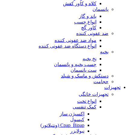
کلاه و کاور کفش
پانسمان
باند و گاز
انواع چسب
کاور گچ
ضد عفونی کننده
مواد ضد عفونی کننده
انواع دستگاه ضد عفونی کننده
بخیه
نخ بخیه
چسب بخیه و پانسمان
ست پانسمان
دستکش و ماسک و شیلد
حجامت
تجهیزات
تجهیزات خانگی
انواع تخت
کمک تنفسی
اکسیژن ساز
کپسول
Cpap_Bipap (ونتیلاتور)
نبولایزر