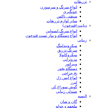
تزریقات
انواع سرنگ و سرسوزن
خونگیری
سیفتی باکس
سایر لوازم تزریقات
دیابت (قندخون)
انواع سرنگ انسولین
انواع دستگاه و نوار تست قندخون
زیبایی
میکرونیدلینگ
سرنگ تزریق
میکروکانولا
مزوتراپی
ویبراتور
دستگاه بخور
نخ جراحی
انواع آیس ژل
لیزر
گوش سوراخ کن
صندلی زیبایی
البسه
گان و شان
ملحفه و حوله