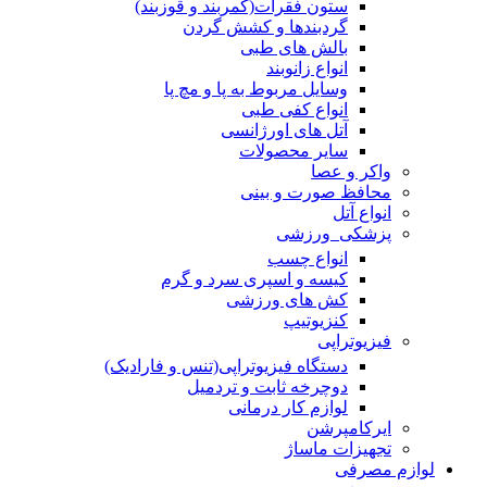
ستون فقرات(کمربند و قوزبند)
گردبندها و کشش گردن
بالش های طبی
انواع زانوبند
وسایل مربوط به پا و مچ پا
انواع کفی طبی
آتل های اورژانسی
سایر محصولات
واکر و عصا
محافظ صورت و بینی
انواع آتل
پزشکی_ورزشی
انواع چسب
کیسه و اسپری سرد و گرم
کش های ورزشی
کنزیوتیپ
فیزیوتراپی
دستگاه فیزیوتراپی(تنس و فارادیک)
دوچرخه ثابت و تردمیل
لوازم کار درمانی
ایرکامپرشن
تجهیزات ماساژ
لوازم مصرفی