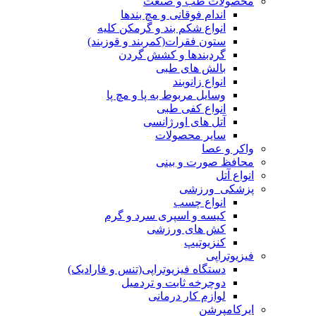
محصولات طب و صنعت
اندام فوقانی و مچ بندها
انواع شکم بند و گرمکن کلیه
ستون فقرات(کمربند و قوزبند)
گردبندها و کشش گردن
بالش های طبی
انواع زانوبند
وسایل مربوط به پا و مچ پا
انواع کفی طبی
آتل های اورژانسی
سایر محصولات
واکر و عصا
محافظ صورت و بینی
انواع آتل
پزشکی_ورزشی
انواع چسب
کیسه و اسپری سرد و گرم
کش های ورزشی
کنزیوتیپ
فیزیوتراپی
دستگاه فیزیوتراپی(تنس و فارادیک)
دوچرخه ثابت و تردمیل
لوازم کار درمانی
ایرکامپرشن