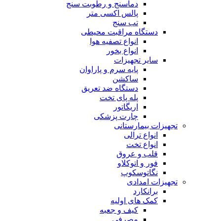
دماسنج و رطوبت سنج
پالس اکسی متر
تب سنج
دستگاه مراقبت محیطی
انواع تصفیه هوا
انواع بخور
سایر تجهیزات
پایه سرم و پاراوان
ساکشن
دستگاه ضد تعریق
پله پای تخت
اریگاتور
چارت پزشکی
تجهیزات بیمارستانی
انواع ترالی
انواع تخت
قلب و عروق
فور و اتوکلاو
نگاتوسکوپ
تجهیزات امدادی
برانکارد
کمک های اولیه
کیف و جعبه
مصرفی