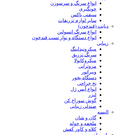
انواع سرنگ و سرسوزن
خونگیری
سیفتی باکس
سایر لوازم تزریقات
دیابت (قندخون)
انواع سرنگ انسولین
انواع دستگاه و نوار تست قندخون
زیبایی
میکرونیدلینگ
سرنگ تزریق
میکروکانولا
مزوتراپی
ویبراتور
دستگاه بخور
نخ جراحی
انواع آیس ژل
لیزر
گوش سوراخ کن
صندلی زیبایی
البسه
گان و شان
ملحفه و حوله
کلاه و کاور کفش
پانسمان