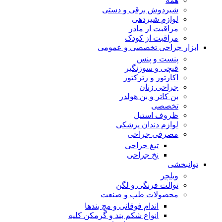
همه
شیردوش برقی و دستی
لوازم شیردهی
مراقبت از مادر
مراقبت از کودک
ابزار جراحی تخصصی و عمومی
پنست و پنس
قیچی و سوزنگیر
اکارتور و رترکتور
جراحی زنان
بن کاتر و بن هولدر
تخصصی
ظروف استیل
لوازم دندان پزشکی
مصرفی جراحی
تیغ جراحی
نخ جراحی
توانبخشی
ویلچر
توالت فرنگی و لگن
محصولات طب و صنعت
اندام فوقانی و مچ بندها
انواع شکم بند و گرمکن کلیه