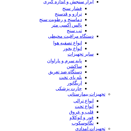
ابزار سنجش و اندازه گیری
فشار سنج
ترازو و قدسنج
دماسنج و رطوبت سنج
پالس اکسی متر
تب سنج
دستگاه مراقبت محیطی
انواع تصفیه هوا
انواع بخور
سایر تجهیزات
پایه سرم و پاراوان
ساکشن
دستگاه ضد تعریق
پله پای تخت
اریگاتور
چارت پزشکی
تجهیزات بیمارستانی
انواع ترالی
انواع تخت
قلب و عروق
فور و اتوکلاو
نگاتوسکوپ
تجهیزات امدادی