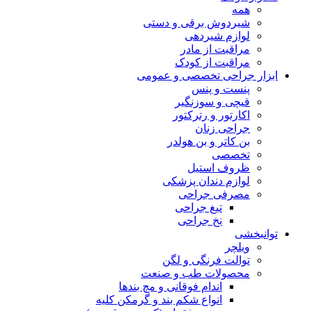
همه
شیردوش برقی و دستی
لوازم شیردهی
مراقبت از مادر
مراقبت از کودک
ابزار جراحی تخصصی و عمومی
پنست و پنس
قیچی و سوزنگیر
اکارتور و رترکتور
جراحی زنان
بن کاتر و بن هولدر
تخصصی
ظروف استیل
لوازم دندان پزشکی
مصرفی جراحی
تیغ جراحی
نخ جراحی
توانبخشی
ویلچر
توالت فرنگی و لگن
محصولات طب و صنعت
اندام فوقانی و مچ بندها
انواع شکم بند و گرمکن کلیه