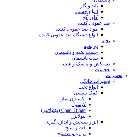
باند و گاز
انواع چسب
کاور گچ
ضد عفونی کننده
مواد ضد عفونی کننده
انواع دستگاه ضد عفونی کننده
بخیه
نخ بخیه
چسب بخیه و پانسمان
ست پانسمان
دستکش و ماسک و شیلد
حجامت
تجهیزات
تجهیزات خانگی
انواع تخت
کمک تنفسی
اکسیژن ساز
کپسول
Cpap_Bipap (ونتیلاتور)
نبولایزر
ابزار سنجش و اندازه گیری
فشار سنج
ترازو و قدسنج