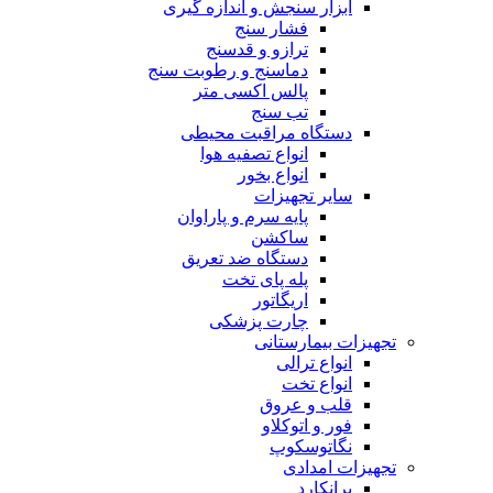
ابزار سنجش و اندازه گیری
فشار سنج
ترازو و قدسنج
دماسنج و رطوبت سنج
پالس اکسی متر
تب سنج
دستگاه مراقبت محیطی
انواع تصفیه هوا
انواع بخور
سایر تجهیزات
پایه سرم و پاراوان
ساکشن
دستگاه ضد تعریق
پله پای تخت
اریگاتور
چارت پزشکی
تجهیزات بیمارستانی
انواع ترالی
انواع تخت
قلب و عروق
فور و اتوکلاو
نگاتوسکوپ
تجهیزات امدادی
برانکارد