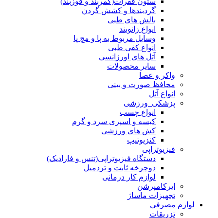
ستون فقرات(کمربند و قوزبند)
گردبندها و کشش گردن
بالش های طبی
انواع زانوبند
وسایل مربوط به پا و مچ پا
انواع کفی طبی
آتل های اورژانسی
سایر محصولات
واکر و عصا
محافظ صورت و بینی
انواع آتل
پزشکی_ورزشی
انواع چسب
کیسه و اسپری سرد و گرم
کش های ورزشی
کنزیوتیپ
فیزیوتراپی
دستگاه فیزیوتراپی(تنس و فارادیک)
دوچرخه ثابت و تردمیل
لوازم کار درمانی
ایرکامپرشن
تجهیزات ماساژ
لوازم مصرفی
تزریقات