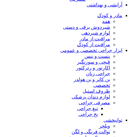
آرایشی و بهداشتی
مادر و کودک
همه
شیردوش برقی و دستی
لوازم شیردهی
مراقبت از مادر
مراقبت از کودک
ابزار جراحی تخصصی و عمومی
پنست و پنس
قیچی و سوزنگیر
اکارتور و رترکتور
جراحی زنان
بن کاتر و بن هولدر
تخصصی
ظروف استیل
لوازم دندان پزشکی
مصرفی جراحی
تیغ جراحی
نخ جراحی
توانبخشی
ویلچر
توالت فرنگی و لگن