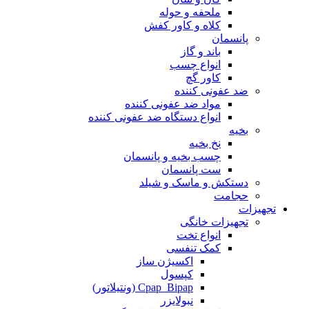
ملحفه و حوله
کلاه و کاور کفش
پانسمان
باند و گاز
انواع چسب
کاور گچ
ضد عفونی کننده
مواد ضد عفونی کننده
انواع دستگاه ضد عفونی کننده
بخیه
نخ بخیه
چسب بخیه و پانسمان
ست پانسمان
دستکش و ماسک و شیلد
حجامت
تجهیزات
تجهیزات خانگی
انواع تخت
کمک تنفسی
اکسیژن ساز
کپسول
Cpap_Bipap (ونتیلاتور)
نبولایزر