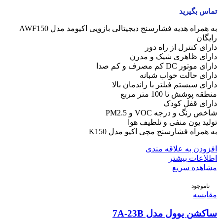
تماس بگیرید
به همراه هدیه فشارسنج دیجیتالی بازویی اکیومد مدل AWF150
رایگان
دارای کنترل از راه دور
دارای ظاهری شیک و مدرن
دارای موتور DC کم مصرف و کم صدا
دارای حالت خواب شبانه
دارای سیستم فیلتر با راندمان بالا
منطقه پوشش تا 100 متر مربع
دارای قفل کودک
شاخص رنگ و درجه VOC و PM2.5
تولید یون منفی و تلطیف هوا
به همراه فشارسنج مچی اکیو مدل K150
افزودن به علاقه مندی
اطلاعات بیشتر
مشاهده سریع
ناموجود
مقایسه
ساکشن یوول مدل 7A-23B