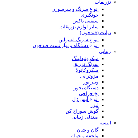
تزریقات
انواع سرنگ و سرسوزن
خونگیری
سیفتی باکس
سایر لوازم تزریقات
دیابت (قندخون)
انواع سرنگ انسولین
انواع دستگاه و نوار تست قندخون
زیبایی
میکرونیدلینگ
سرنگ تزریق
میکروکانولا
مزوتراپی
ویبراتور
دستگاه بخور
نخ جراحی
انواع آیس ژل
لیزر
گوش سوراخ کن
صندلی زیبایی
البسه
گان و شان
ملحفه و حوله