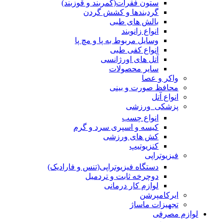
ستون فقرات(کمربند و قوزبند)
گردبندها و کشش گردن
بالش های طبی
انواع زانوبند
وسایل مربوط به پا و مچ پا
انواع کفی طبی
آتل های اورژانسی
سایر محصولات
واکر و عصا
محافظ صورت و بینی
انواع آتل
پزشکی_ورزشی
انواع چسب
کیسه و اسپری سرد و گرم
کش های ورزشی
کنزیوتیپ
فیزیوتراپی
دستگاه فیزیوتراپی(تنس و فارادیک)
دوچرخه ثابت و تردمیل
لوازم کار درمانی
ایرکامپرشن
تجهیزات ماساژ
لوازم مصرفی