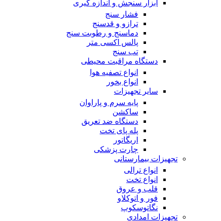
ابزار سنجش و اندازه گیری
فشار سنج
ترازو و قدسنج
دماسنج و رطوبت سنج
پالس اکسی متر
تب سنج
دستگاه مراقبت محیطی
انواع تصفیه هوا
انواع بخور
سایر تجهیزات
پایه سرم و پاراوان
ساکشن
دستگاه ضد تعریق
پله پای تخت
اریگاتور
چارت پزشکی
تجهیزات بیمارستانی
انواع ترالی
انواع تخت
قلب و عروق
فور و اتوکلاو
نگاتوسکوپ
تجهیزات امدادی