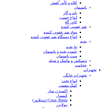
کلاه و کاور کفش
پانسمان
باند و گاز
انواع چسب
کاور گچ
ضد عفونی کننده
مواد ضد عفونی کننده
انواع دستگاه ضد عفونی کننده
بخیه
نخ بخیه
چسب بخیه و پانسمان
ست پانسمان
دستکش و ماسک و شیلد
حجامت
تجهیزات
تجهیزات خانگی
انواع تخت
کمک تنفسی
اکسیژن ساز
کپسول
Cpap_Bipap (ونتیلاتور)
نبولایزر