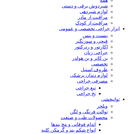
همه
شیردوش برقی و دستی
لوازم شیردهی
مراقبت از مادر
مراقبت از کودک
ابزار جراحی تخصصی و عمومی
پنست و پنس
قیچی و سوزنگیر
اکارتور و رترکتور
جراحی زنان
بن کاتر و بن هولدر
تخصصی
ظروف استیل
لوازم دندان پزشکی
مصرفی جراحی
تیغ جراحی
نخ جراحی
توانبخشی
ویلچر
توالت فرنگی و لگن
محصولات طب و صنعت
اندام فوقانی و مچ بندها
انواع شکم بند و گرمکن کلیه