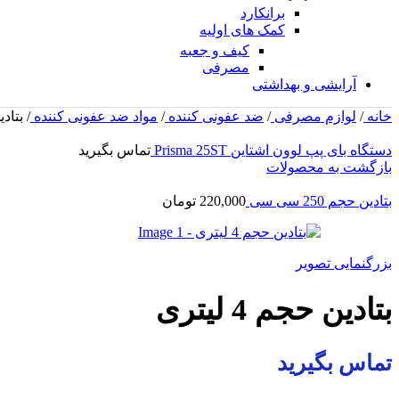
برانکارد
کمک های اولیه
کیف و جعبه
مصرفی
آرایشی و بهداشتی
خانه
/
لوازم مصرفی
/
ضد عفونی کننده
/
مواد ضد عفونی کننده
/
بتادین 
دستگاه بای پپ لوون اشتاین Prisma 25ST
تماس بگیرید
بازگشت به محصولات
بتادین حجم 250 سی سی
220,000
تومان
بزرگنمایی تصویر
بتادین حجم 4 لیتری
تماس بگیرید