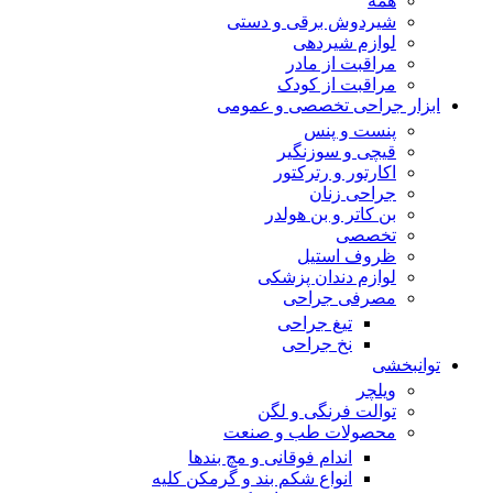
همه
شیردوش برقی و دستی
لوازم شیردهی
مراقبت از مادر
مراقبت از کودک
ابزار جراحی تخصصی و عمومی
پنست و پنس
قیچی و سوزنگیر
اکارتور و رترکتور
جراحی زنان
بن کاتر و بن هولدر
تخصصی
ظروف استیل
لوازم دندان پزشکی
مصرفی جراحی
تیغ جراحی
نخ جراحی
توانبخشی
ویلچر
توالت فرنگی و لگن
محصولات طب و صنعت
اندام فوقانی و مچ بندها
انواع شکم بند و گرمکن کلیه