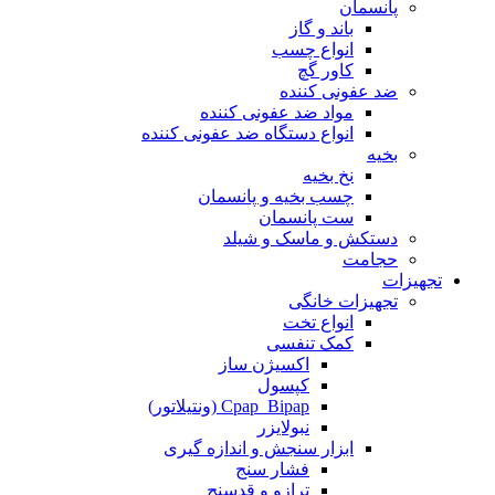
بخیه
نخ بخیه
چسب بخیه و پانسمان
ست پانسمان
دستکش و ماسک و شیلد
حجامت
تجهیزات
تجهیزات خانگی
انواع تخت
کمک تنفسی
اکسیژن ساز
کپسول
Cpap_Bipap (ونتیلاتور)
نبولایزر
ابزار سنجش و اندازه گیری
فشار سنج
ترازو و قدسنج
دماسنج و رطوبت سنج
پالس اکسی متر
تب سنج
دستگاه مراقبت محیطی
انواع تصفیه هوا
انواع بخور