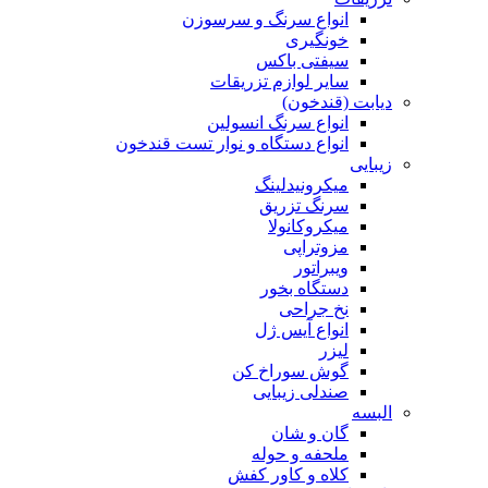
انواع دستگاه و نوار تست قندخون
زیبایی
میکرونیدلینگ
سرنگ تزریق
میکروکانولا
مزوتراپی
ویبراتور
دستگاه بخور
نخ جراحی
انواع آیس ژل
لیزر
گوش سوراخ کن
صندلی زیبایی
البسه
گان و شان
ملحفه و حوله
کلاه و کاور کفش
پانسمان
باند و گاز
انواع چسب
کاور گچ
ضد عفونی کننده
مواد ضد عفونی کننده
انواع دستگاه ضد عفونی کننده