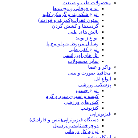
انواع زانوبند
وسایل مربوط به پا و مچ پا
انواع کفی طبی
آتل های اورژانسی
سایر محصولات
واکر و عصا
محافظ صورت و بینی
انواع آتل
پزشکی_ورزشی
انواع چسب
کیسه و اسپری سرد و گرم
کش های ورزشی
کنزیوتیپ
فیزیوتراپی
دستگاه فیزیوتراپی(تنس و فارادیک)
دوچرخه ثابت و تردمیل
لوازم کار درمانی
ایرکامپرشن
تجهیزات ماساژ
لوازم مصرفی
تزریقات
انواع سرنگ و سرسوزن
خونگیری
سیفتی باکس