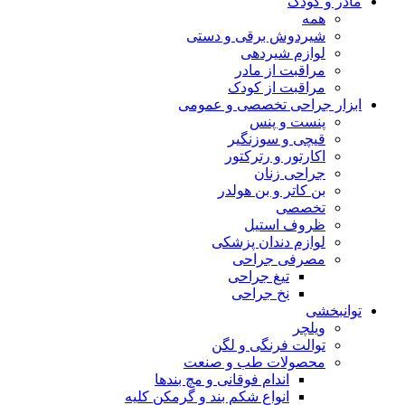
پنست و پنس
قیچی و سوزنگیر
اکارتور و رترکتور
جراحی زنان
بن کاتر و بن هولدر
تخصصی
ظروف استیل
لوازم دندان پزشکی
مصرفی جراحی
تیغ جراحی
نخ جراحی
توانبخشی
ویلچر
توالت فرنگی و لگن
محصولات طب و صنعت
اندام فوقانی و مچ بندها
انواع شکم بند و گرمکن کلیه
ستون فقرات(کمربند و قوزبند)
گردبندها و کشش گردن
بالش های طبی
انواع زانوبند
وسایل مربوط به پا و مچ پا
انواع کفی طبی