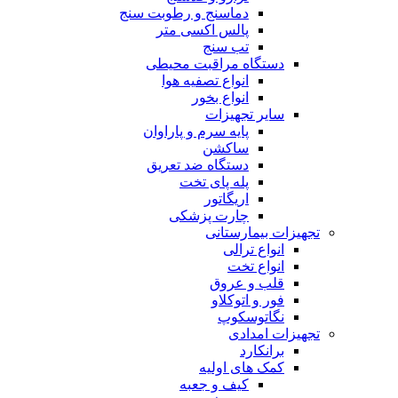
سایر تجهیزات
پایه سرم و پاراوان
ساکشن
دستگاه ضد تعریق
پله پای تخت
اریگاتور
چارت پزشکی
تجهیزات بیمارستانی
انواع ترالی
انواع تخت
قلب و عروق
فور و اتوکلاو
نگاتوسکوپ
تجهیزات امدادی
برانکارد
کمک های اولیه
کیف و جعبه
مصرفی
آرایشی و بهداشتی
مادر و کودک
همه
شیردوش برقی و دستی
لوازم شیردهی