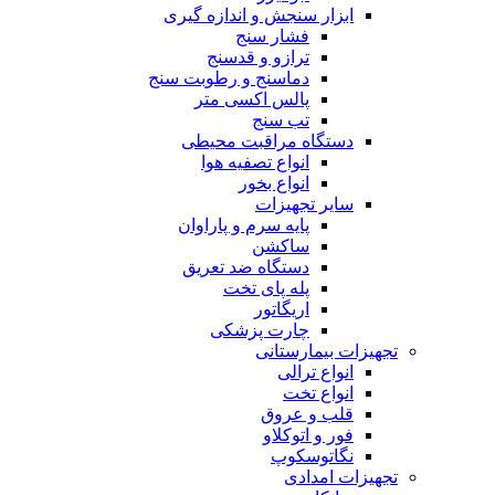
دستگاه مراقبت محیطی
انواع تصفیه هوا
انواع بخور
سایر تجهیزات
پایه سرم و پاراوان
ساکشن
دستگاه ضد تعریق
پله پای تخت
اریگاتور
چارت پزشکی
تجهیزات بیمارستانی
انواع ترالی
انواع تخت
قلب و عروق
فور و اتوکلاو
نگاتوسکوپ
تجهیزات امدادی
برانکارد
کمک های اولیه
کیف و جعبه
مصرفی
آرایشی و بهداشتی
علاقه مندی
مقایسه