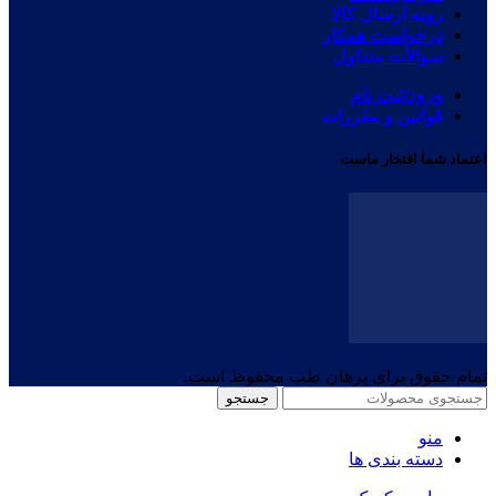
رویه ارسال کالا
درخواست همکار
سوالات متداول
ورود/ثبت نام
قوانین و مقررات
اعتماد شما افتخار ماست
تمام حقوق برای پرهان طب محفوظ است.
جستجو
منو
دسته بندی ها
مادر و کودک
همه
شیردوش برقی و دستی
لوازم شیردهی
مراقبت از مادر
مراقبت از کودک
ابزار جراحی تخصصی و عمومی