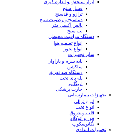
ابزار سنجش و اندازه گیری
فشار سنج
ترازو و قدسنج
دماسنج و رطوبت سنج
پالس اکسی متر
تب سنج
دستگاه مراقبت محیطی
انواع تصفیه هوا
انواع بخور
سایر تجهیزات
پایه سرم و پاراوان
ساکشن
دستگاه ضد تعریق
پله پای تخت
اریگاتور
چارت پزشکی
تجهیزات بیمارستانی
انواع ترالی
انواع تخت
قلب و عروق
فور و اتوکلاو
نگاتوسکوپ
تجهیزات امدادی