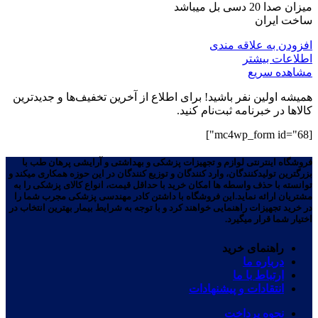
میزان صدا 20 دسی بل میباشد
ساخت ایران
افزودن به علاقه مندی
اطلاعات بیشتر
مشاهده سریع
همیشه اولین نفر باشید! برای اطلاع از آخرین تخفیف‌ها و جدیدترین
کالاها در خبرنامه ثبت‌نام کنید.
[mc4wp_form id="68"]
فروشگاه اینترنتی لوازم و تجهیزات پزشکی و بهداشتی و آرایشی پرهان طب با
بزرگترین تولیدکنندگان، وارد کنندگان و توزیع کنندگان در این حوزه همکاری میکند و
توانسته با حذف واسطه ها امکان خرید با حداقل قیمت، انواع کالای پزشکی را به
مشتریان ارائه نماید.این فروشگاه با داشتن کادر مهندسی پزشکی مجرب شما را
در خرید تجهیزات راهنمایی خواهند کرد و با توجه به شرایط بیمار بهترین انتخاب در
اختیار شما قرار میگیرد.
راهنمای خرید
درباره ما
ارتباط با ما
انتقادات و پیشنهادات
نحوه پرداخت