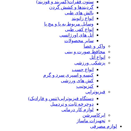
ستون فقرات(کمربند و قوزبند)
گردبندها و کشش گردن
بالش های طبی
انواع زانوبند
وسایل مربوط به پا و مچ پا
انواع کفی طبی
آتل های اورژانسی
سایر محصولات
واکر و عصا
محافظ صورت و بینی
انواع آتل
پزشکی_ورزشی
انواع چسب
کیسه و اسپری سرد و گرم
کش های ورزشی
کنزیوتیپ
فیزیوتراپی
دستگاه فیزیوتراپی(تنس و فارادیک)
دوچرخه ثابت و تردمیل
لوازم کار درمانی
ایرکامپرشن
تجهیزات ماساژ
لوازم مصرفی