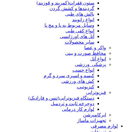
آتل های اورژانسی
سایر محصولات
واکر و عصا
محافظ صورت و بینی
انواع آتل
پزشکی_ورزشی
انواع چسب
کیسه و اسپری سرد و گرم
کش های ورزشی
کنزیوتیپ
فیزیوتراپی
دستگاه فیزیوتراپی(تنس و فارادیک)
دوچرخه ثابت و تردمیل
لوازم کار درمانی
ایرکامپرشن
تجهیزات ماساژ
لوازم مصرفی
تزریقات
انواع سرنگ و سرسوزن
خونگیری
سیفتی باکس
سایر لوازم تزریقات
دیابت (قندخون)
انواع سرنگ انسولین