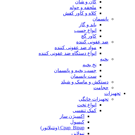
ضد عفونی کننده
مواد ضد عفونی کننده
انواع دستگاه ضد عفونی کننده
بخیه
نخ بخیه
چسب بخیه و پانسمان
ست پانسمان
دستکش و ماسک و شیلد
حجامت
تجهیزات
تجهیزات خانگی
انواع تخت
کمک تنفسی
اکسیژن ساز
کپسول
Cpap_Bipap (ونتیلاتور)
نبولایزر
ابزار سنجش و اندازه گیری
فشار سنج
ترازو و قدسنج
دماسنج و رطوبت سنج
پالس اکسی متر
تب سنج