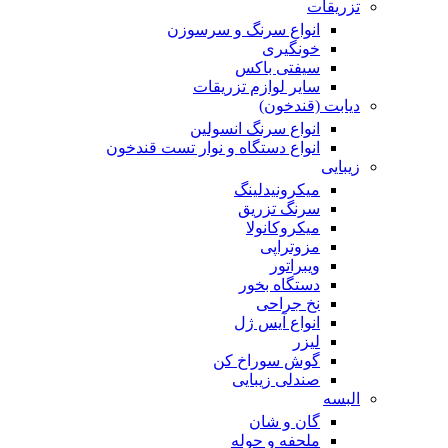
تزریقات
انواع سرنگ و سرسوزن
خونگیری
سیفتی باکس
سایر لوازم تزریقات
دیابت (قندخون)
انواع سرنگ انسولین
انواع دستگاه و نوار تست قندخون
زیبایی
میکرونیدلینگ
سرنگ تزریق
میکروکانولا
مزوتراپی
ویبراتور
دستگاه بخور
نخ جراحی
انواع آیس ژل
لیزر
گوش سوراخ کن
صندلی زیبایی
البسه
گان و شان
ملحفه و حوله