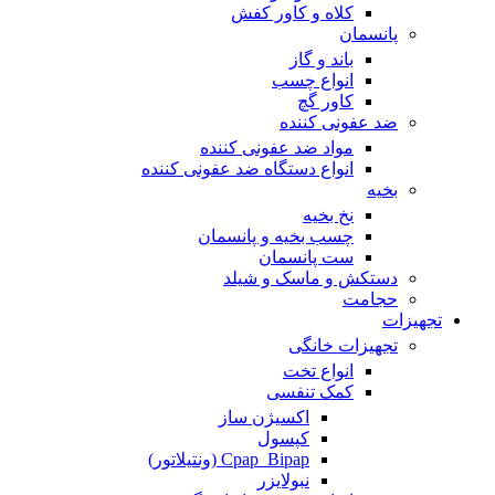
کلاه و کاور کفش
پانسمان
باند و گاز
انواع چسب
کاور گچ
ضد عفونی کننده
مواد ضد عفونی کننده
انواع دستگاه ضد عفونی کننده
بخیه
نخ بخیه
چسب بخیه و پانسمان
ست پانسمان
دستکش و ماسک و شیلد
حجامت
تجهیزات
تجهیزات خانگی
انواع تخت
کمک تنفسی
اکسیژن ساز
کپسول
Cpap_Bipap (ونتیلاتور)
نبولایزر