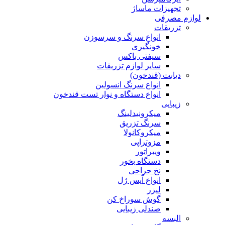
سایر لوازم تزریقات
دیابت (قندخون)
انواع سرنگ انسولین
انواع دستگاه و نوار تست قندخون
زیبایی
میکرونیدلینگ
سرنگ تزریق
میکروکانولا
مزوتراپی
ویبراتور
دستگاه بخور
نخ جراحی
انواع آیس ژل
لیزر
گوش سوراخ کن
صندلی زیبایی
البسه
گان و شان
ملحفه و حوله
کلاه و کاور کفش
پانسمان
باند و گاز
انواع چسب
کاور گچ