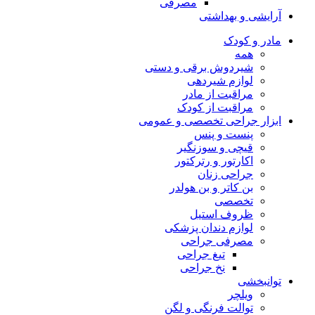
مراقبت از مادر
مراقبت از کودک
ابزار جراحی تخصصی و عمومی
پنست و پنس
قیچی و سوزنگیر
اکارتور و رترکتور
جراحی زنان
بن کاتر و بن هولدر
تخصصی
ظروف استیل
لوازم دندان پزشکی
مصرفی جراحی
تیغ جراحی
نخ جراحی
توانبخشی
ویلچر
توالت فرنگی و لگن
محصولات طب و صنعت
اندام فوقانی و مچ بندها
انواع شکم بند و گرمکن کلیه
ستون فقرات(کمربند و قوزبند)
گردبندها و کشش گردن
بالش های طبی