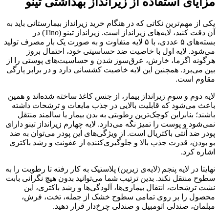
مزایای استفاده از زیرانداز بهداشتی تینو
یکی از مهم‌ترین نکاتی که در هنگام خرید زیرانداز بیمارستانی باید به
آن دقت کنید، لایه‌های زیرانداز است. زیرانداز تینو (Tino) در
بسته‌های ۵ عددی، با ۵ لایه متفاوت و به صورت یک بار مصرف تولید
می‌شود. لایه اول با خاصیت ضد حساسیتی خود، احتمال بروز
هرگونه اگزما، خارش، عرق‌سوز شدن و حساسیت‌های پوستی را از
بین می‌برد. همچنین این لایه خاصیت کشسانی دارد و در برابر پارگی
مقاوم است.
لایه دوم و سوم زیرانداز بیمار، از جنس کاغذ ساخته شده‌اند و همین
باعث می‌شود که قابلیت بالایی در جذب مایعات و ترشحات داشته
باشند؛ بنابراین کوچک‌ترین رطوبتی به بدن بیمار یا سالمند منتقل
نمی‌شود و پوست را تمیز نگه می‌دارد. لایه چهارم زیرانداز تینو دارای
پودر ضد آنتی باکتریال است. از ویژگی‌های این پودر می‌توان به ضد
بو بودن، قدرت جذب بالا و جلوگیری‌کننده از عفونت و رشد باکتری
اشاره کرد.
نهایتا در لایه پنجم (لایه‌ی زیرین) پلاستیک به کار رفته تا رطوبت را به
سطوح منتقل نکند. بدین ترتیب شما می‌توانید بدون هیچ نگرانی بابت
نشت ترشحات، انتقال بیماری‌ها، آلودگی‌ها و رشد باکتری، این
محصول را بر روی تمامی سطوح خشک از جمله، تخت، فرش،
مبلمان، صندلی اتومبیل و صندلی چرخ‌دار قرار دهید.