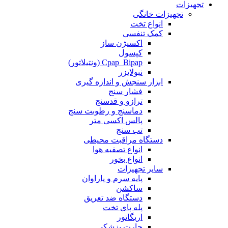
تجهیزات
تجهیزات خانگی
انواع تخت
کمک تنفسی
اکسیژن ساز
کپسول
Cpap_Bipap (ونتیلاتور)
نبولایزر
ابزار سنجش و اندازه گیری
فشار سنج
ترازو و قدسنج
دماسنج و رطوبت سنج
پالس اکسی متر
تب سنج
دستگاه مراقبت محیطی
انواع تصفیه هوا
انواع بخور
سایر تجهیزات
پایه سرم و پاراوان
ساکشن
دستگاه ضد تعریق
پله پای تخت
اریگاتور
چارت پزشکی