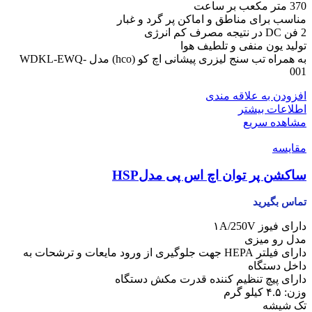
370 متر مکعب بر ساعت
مناسب برای مناطق و اماکن پر گرد و غبار
2 فن DC در نتیجه مصرف کم انرژی
تولید یون منفی و تلطیف هوا
به همراه تب سنج لیزری پیشانی اچ کو (hco) مدل WDKL-EWQ-
001
افزودن به علاقه مندی
اطلاعات بیشتر
مشاهده سریع
مقایسه
ساکشن پر توان اچ اس پی مدلHSP
تماس بگیرید
دارای فیوز ۱A/250V
مدل رو میزی
دارای فیلتر HEPA جهت جلوگیری از ورود مایعات و ترشحات به
داخل دستگاه
دارای پیچ تنظیم کننده قدرت مکش دستگاه
وزن: ۴.۵ کیلو گرم
تک شیشه