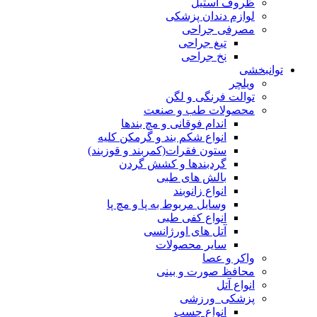
ظروف استیل
لوازم دندان پزشکی
مصرفی جراحی
تیغ جراحی
نخ جراحی
توانبخشی
ویلچر
توالت فرنگی و لگن
محصولات طب و صنعت
اندام فوقانی و مچ بندها
انواع شکم بند و گرمکن کلیه
ستون فقرات(کمربند و قوزبند)
گردبندها و کشش گردن
بالش های طبی
انواع زانوبند
وسایل مربوط به پا و مچ پا
انواع کفی طبی
آتل های اورژانسی
سایر محصولات
واکر و عصا
محافظ صورت و بینی
انواع آتل
پزشکی_ورزشی
انواع چسب