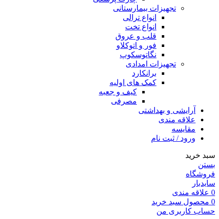
تجهیزات بیمارستانی
انواع ترالی
انواع تخت
قلب و عروق
فور و اتوکلاو
نگاتوسکوپ
تجهیزات امدادی
برانکارد
کمک های اولیه
کیف و جعبه
مصرفی
آرایشی و بهداشتی
علاقه مندی
مقایسه
ورود / ثبت نام
سبد خرید
بستن
فروشگاه
سایدبار
0
علاقه مندی
0
محصول
سبد خرید
حساب کاربری من