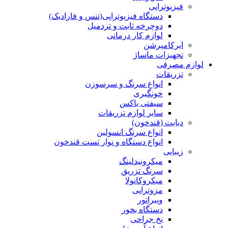
فیزیوتراپی
دستگاه فیزیوتراپی(تنس و فارادیک)
دوچرخه ثابت و تردمیل
لوازم کار درمانی
ایرکامپرشن
تجهیزات ماساژ
لوازم مصرفی
تزریقات
انواع سرنگ و سرسوزن
خونگیری
سیفتی باکس
سایر لوازم تزریقات
دیابت (قندخون)
انواع سرنگ انسولین
انواع دستگاه و نوار تست قندخون
زیبایی
میکرونیدلینگ
سرنگ تزریق
میکروکانولا
مزوتراپی
ویبراتور
دستگاه بخور
نخ جراحی