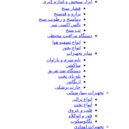
ابزار سنجش و اندازه گیری
فشار سنج
ترازو و قدسنج
دماسنج و رطوبت سنج
پالس اکسی متر
تب سنج
دستگاه مراقبت محیطی
انواع تصفیه هوا
انواع بخور
سایر تجهیزات
پایه سرم و پاراوان
ساکشن
دستگاه ضد تعریق
پله پای تخت
اریگاتور
چارت پزشکی
تجهیزات بیمارستانی
انواع ترالی
انواع تخت
قلب و عروق
فور و اتوکلاو
نگاتوسکوپ
تجهیزات امدادی