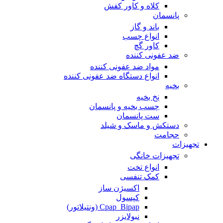
کلاه و کاور کفش
پانسمان
باند و گاز
انواع چسب
کاور گچ
ضد عفونی کننده
مواد ضد عفونی کننده
انواع دستگاه ضد عفونی کننده
بخیه
نخ بخیه
چسب بخیه و پانسمان
ست پانسمان
دستکش و ماسک و شیلد
حجامت
تجهیزات
تجهیزات خانگی
انواع تخت
کمک تنفسی
اکسیژن ساز
کپسول
Cpap_Bipap (ونتیلاتور)
نبولایزر