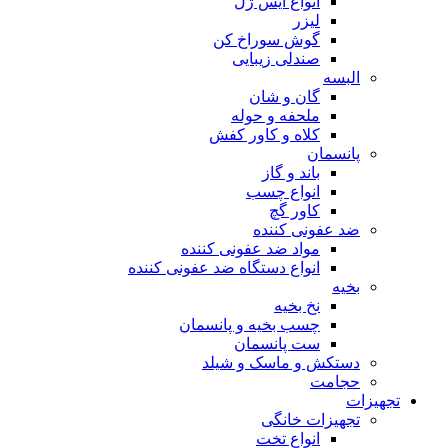
انواع آیس ژل
لیزر
گوش سوراخ کن
صندلی زیبایی
البسه
گان و شان
ملحفه و حوله
کلاه و کاور کفش
پانسمان
باند و گاز
انواع چسب
کاور گچ
ضد عفونی کننده
مواد ضد عفونی کننده
انواع دستگاه ضد عفونی کننده
بخیه
نخ بخیه
چسب بخیه و پانسمان
ست پانسمان
دستکش و ماسک و شیلد
حجامت
تجهیزات
تجهیزات خانگی
انواع تخت