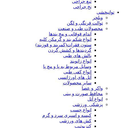
تیغ جراحی
نخ جراحی
توانبخشی
ویلچر
توالت فرنگی و لگن
محصولات طب و صنعت
اندام فوقانی و مچ بندها
انواع شکم بند و گرمکن کلیه
ستون فقرات(کمربند و قوزبند)
گردبندها و کشش گردن
بالش های طبی
انواع زانوبند
وسایل مربوط به پا و مچ پا
انواع کفی طبی
آتل های اورژانسی
سایر محصولات
واکر و عصا
محافظ صورت و بینی
انواع آتل
پزشکی_ورزشی
انواع چسب
کیسه و اسپری سرد و گرم
کش های ورزشی
کنزیوتیپ