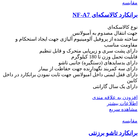
مقایسه
برانکارد کالاسکه‌ای NF-A7
نوع کالاسکه‌ای
جهت انتقال مصدوم به آمبولانس
ساخته شده از پروفیل آلومینیوم آلیاژی جهت ایجاد استحکام و
مقاومت مناسب
دارای پشت سری و زیرپایی متحرک و قابل تنظیم
قابلیت تحمل وزن تا 180 کیلوگرم
دارای بدسایدهای (دستگیره) جانبی تاشو
دارای سه کمربند نگهدارنده جهت حفاظت از بیمار
دارای قفل ایمنی داخل آمبولانس جهت ثابت نمودن برانکارد در داخل
کابین
دارای یک سال گارانتی
افزودن به علاقه مندی
اطلاعات بیشتر
مشاهده سریع
مقایسه
برانکارد تاشو برزنتی