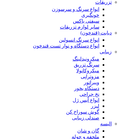
تزریقات
انواع سرنگ و سرسوزن
خونگیری
سیفتی باکس
سایر لوازم تزریقات
دیابت (قندخون)
انواع سرنگ انسولین
انواع دستگاه و نوار تست قندخون
زیبایی
میکرونیدلینگ
سرنگ تزریق
میکروکانولا
مزوتراپی
ویبراتور
دستگاه بخور
نخ جراحی
انواع آیس ژل
لیزر
گوش سوراخ کن
صندلی زیبایی
البسه
گان و شان
ملحفه و حوله