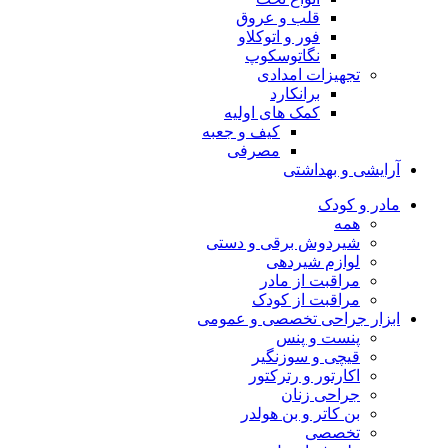
قلب و عروق
فور و اتوکلاو
نگاتوسکوپ
تجهیزات امدادی
برانکارد
کمک های اولیه
کیف و جعبه
مصرفی
آرایشی و بهداشتی
مادر و کودک
همه
شیردوش برقی و دستی
لوازم شیردهی
مراقبت از مادر
مراقبت از کودک
ابزار جراحی تخصصی و عمومی
پنست و پنس
قیچی و سوزنگیر
اکارتور و رترکتور
جراحی زنان
بن کاتر و بن هولدر
تخصصی