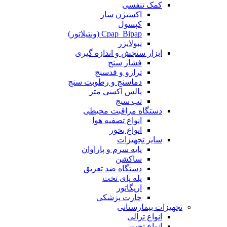
کمک تنفسی
اکسیژن ساز
کپسول
Cpap_Bipap (ونتیلاتور)
نبولایزر
ابزار سنجش و اندازه گیری
فشار سنج
ترازو و قدسنج
دماسنج و رطوبت سنج
پالس اکسی متر
تب سنج
دستگاه مراقبت محیطی
انواع تصفیه هوا
انواع بخور
سایر تجهیزات
پایه سرم و پاراوان
ساکشن
دستگاه ضد تعریق
پله پای تخت
اریگاتور
چارت پزشکی
تجهیزات بیمارستانی
انواع ترالی
انواع تخت