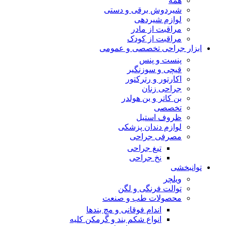
همه
شیردوش برقی و دستی
لوازم شیردهی
مراقبت از مادر
مراقبت از کودک
ابزار جراحی تخصصی و عمومی
پنست و پنس
قیچی و سوزنگیر
اکارتور و رترکتور
جراحی زنان
بن کاتر و بن هولدر
تخصصی
ظروف استیل
لوازم دندان پزشکی
مصرفی جراحی
تیغ جراحی
نخ جراحی
توانبخشی
ویلچر
توالت فرنگی و لگن
محصولات طب و صنعت
اندام فوقانی و مچ بندها
انواع شکم بند و گرمکن کلیه