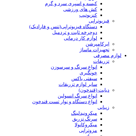
کیسه و اسپری سرد و گرم
کش های ورزشی
کنزیوتیپ
فیزیوتراپی
دستگاه فیزیوتراپی(تنس و فارادیک)
دوچرخه ثابت و تردمیل
لوازم کار درمانی
ایرکامپرشن
تجهیزات ماساژ
لوازم مصرفی
تزریقات
انواع سرنگ و سرسوزن
خونگیری
سیفتی باکس
سایر لوازم تزریقات
دیابت (قندخون)
انواع سرنگ انسولین
انواع دستگاه و نوار تست قندخون
زیبایی
میکرونیدلینگ
سرنگ تزریق
میکروکانولا
مزوتراپی