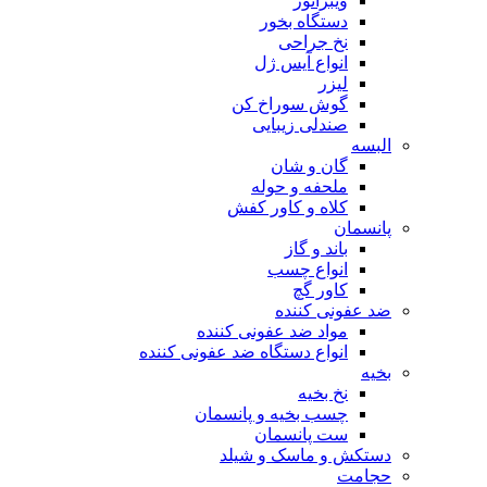
ویبراتور
دستگاه بخور
نخ جراحی
انواع آیس ژل
لیزر
گوش سوراخ کن
صندلی زیبایی
البسه
گان و شان
ملحفه و حوله
کلاه و کاور کفش
پانسمان
باند و گاز
انواع چسب
کاور گچ
ضد عفونی کننده
مواد ضد عفونی کننده
انواع دستگاه ضد عفونی کننده
بخیه
نخ بخیه
چسب بخیه و پانسمان
ست پانسمان
دستکش و ماسک و شیلد
حجامت