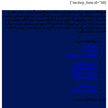
[mc4wp_form id="68"]
فروشگاه اینترنتی لوازم و تجهیزات پزشکی و بهداشتی و آرایشی پرهان طب با
بزرگترین تولیدکنندگان، وارد کنندگان و توزیع کنندگان در این حوزه همکاری میکند و
توانسته با حذف واسطه ها امکان خرید با حداقل قیمت، انواع کالای پزشکی را به
مشتریان ارائه نماید.این فروشگاه با داشتن کادر مهندسی پزشکی مجرب شما را
در خرید تجهیزات راهنمایی خواهند کرد و با توجه به شرایط بیمار بهترین انتخاب در
اختیار شما قرار میگیرد.
راهنمای خرید
درباره ما
ارتباط با ما
انتقادات و پیشنهادات
نحوه پرداخت
رویه ارسال کالا
درخواست همکار
سوالات متداول
ورود/ثبت نام
قوانین و مقررات
اعتماد شما افتخار ماست