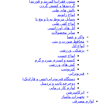
ستون فقرات(کمربند و قوزبند)
گردبندها و کشش گردن
بالش های طبی
انواع زانوبند
وسایل مربوط به پا و مچ پا
انواع کفی طبی
آتل های اورژانسی
سایر محصولات
واکر و عصا
محافظ صورت و بینی
انواع آتل
پزشکی_ورزشی
انواع چسب
کیسه و اسپری سرد و گرم
کش های ورزشی
کنزیوتیپ
فیزیوتراپی
دستگاه فیزیوتراپی(تنس و فارادیک)
دوچرخه ثابت و تردمیل
لوازم کار درمانی
ایرکامپرشن
تجهیزات ماساژ
لوازم مصرفی