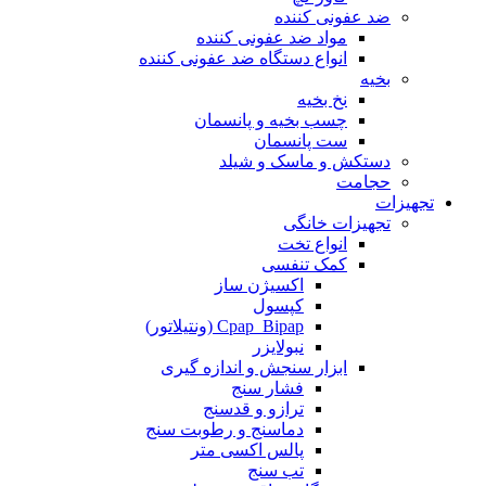
ضد عفونی کننده
مواد ضد عفونی کننده
انواع دستگاه ضد عفونی کننده
بخیه
نخ بخیه
چسب بخیه و پانسمان
ست پانسمان
دستکش و ماسک و شیلد
حجامت
تجهیزات
تجهیزات خانگی
انواع تخت
کمک تنفسی
اکسیژن ساز
کپسول
Cpap_Bipap (ونتیلاتور)
نبولایزر
ابزار سنجش و اندازه گیری
فشار سنج
ترازو و قدسنج
دماسنج و رطوبت سنج
پالس اکسی متر
تب سنج