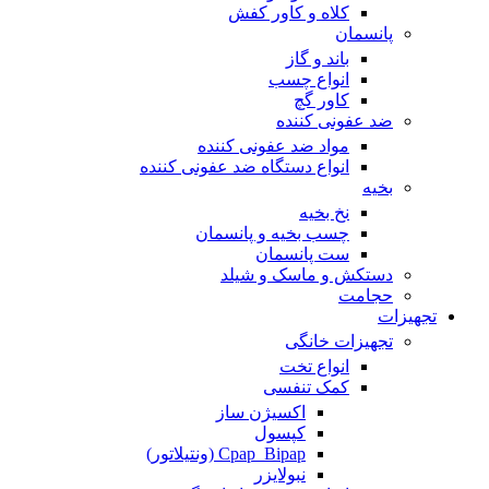
کلاه و کاور کفش
پانسمان
باند و گاز
انواع چسب
کاور گچ
ضد عفونی کننده
مواد ضد عفونی کننده
انواع دستگاه ضد عفونی کننده
بخیه
نخ بخیه
چسب بخیه و پانسمان
ست پانسمان
دستکش و ماسک و شیلد
حجامت
تجهیزات
تجهیزات خانگی
انواع تخت
کمک تنفسی
اکسیژن ساز
کپسول
Cpap_Bipap (ونتیلاتور)
نبولایزر