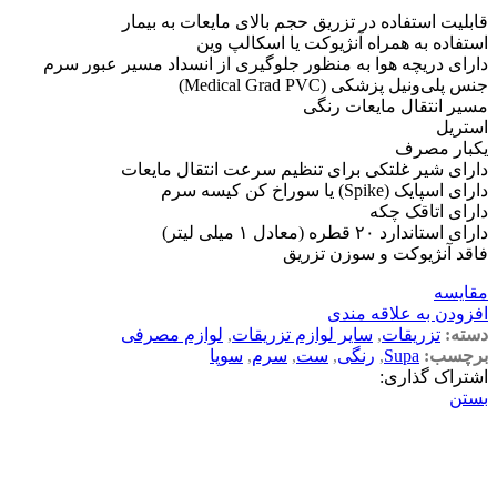
قابلیت استفاده در تزریق حجم بالای مایعات به بیمار
استفاده به همراه آنژیوکت یا اسکالپ وین
دارای دریچه هوا به منظور جلوگیری از انسداد مسیر عبور سرم
جنس پلی‌ونیل پزشکی (Medical Grad PVC)
مسیر انتقال مایعات رنگی
استریل
یکبار مصرف
دارای شیر غلتکی برای تنظیم سرعت انتقال مایعات
دارای اسپایک (Spike) یا سوراخ کن کیسه سرم
دارای اتاقک چکه
دارای استاندارد ۲۰ قطره (معادل ۱ میلی لیتر)
فاقد آنژیوکت و سوزن تزریق
مقایسه
افزودن به علاقه مندی
دسته:
تزریقات
,
سایر لوازم تزریقات
,
لوازم مصرفی
برچسب:
Supa
,
رنگی
,
ست
,
سرم
,
سوپا
اشتراک گذاری:
بستن