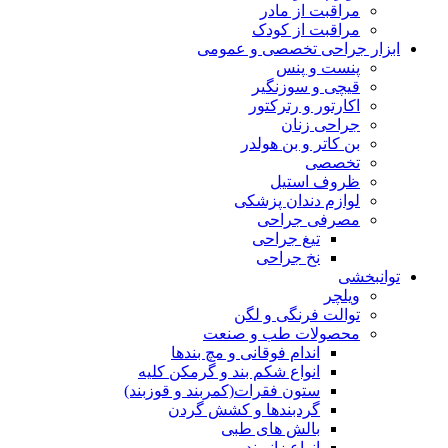
مراقبت از مادر
مراقبت از کودک
ابزار جراحی تخصصی و عمومی
پنست و پنس
قیچی و سوزنگیر
اکارتور و رترکتور
جراحی زنان
بن کاتر و بن هولدر
تخصصی
ظروف استیل
لوازم دندان پزشکی
مصرفی جراحی
تیغ جراحی
نخ جراحی
توانبخشی
ویلچر
توالت فرنگی و لگن
محصولات طب و صنعت
اندام فوقانی و مچ بندها
انواع شکم بند و گرمکن کلیه
ستون فقرات(کمربند و قوزبند)
گردبندها و کشش گردن
بالش های طبی
انواع زانوبند