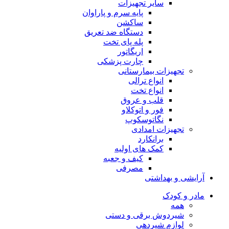
سایر تجهیزات
پایه سرم و پاراوان
ساکشن
دستگاه ضد تعریق
پله پای تخت
اریگاتور
چارت پزشکی
تجهیزات بیمارستانی
انواع ترالی
انواع تخت
قلب و عروق
فور و اتوکلاو
نگاتوسکوپ
تجهیزات امدادی
برانکارد
کمک های اولیه
کیف و جعبه
مصرفی
آرایشی و بهداشتی
مادر و کودک
همه
شیردوش برقی و دستی
لوازم شیردهی