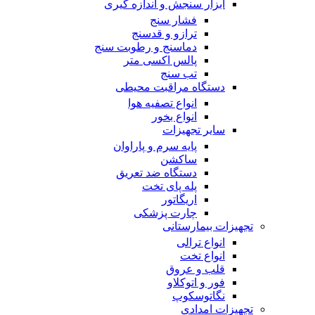
ابزار سنجش و اندازه گیری
فشار سنج
ترازو و قدسنج
دماسنج و رطوبت سنج
پالس اکسی متر
تب سنج
دستگاه مراقبت محیطی
انواع تصفیه هوا
انواع بخور
سایر تجهیزات
پایه سرم و پاراوان
ساکشن
دستگاه ضد تعریق
پله پای تخت
اریگاتور
چارت پزشکی
تجهیزات بیمارستانی
انواع ترالی
انواع تخت
قلب و عروق
فور و اتوکلاو
نگاتوسکوپ
تجهیزات امدادی