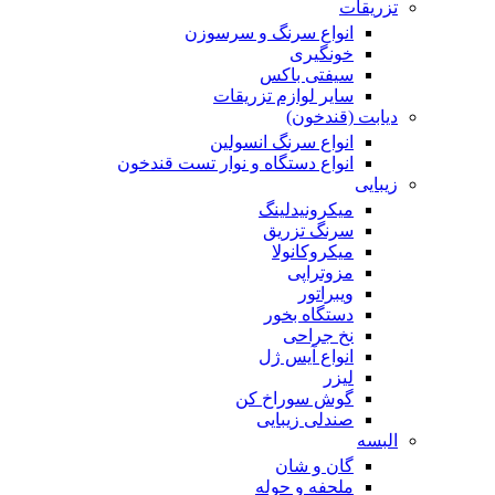
تزریقات
انواع سرنگ و سرسوزن
خونگیری
سیفتی باکس
سایر لوازم تزریقات
دیابت (قندخون)
انواع سرنگ انسولین
انواع دستگاه و نوار تست قندخون
زیبایی
میکرونیدلینگ
سرنگ تزریق
میکروکانولا
مزوتراپی
ویبراتور
دستگاه بخور
نخ جراحی
انواع آیس ژل
لیزر
گوش سوراخ کن
صندلی زیبایی
البسه
گان و شان
ملحفه و حوله