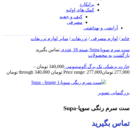
برانکارد
کمک های اولیه
کیف و جعبه
مصرفی
آرایشی و بهداشتی
خانه
/
لوازم مصرفی
/
تزریقات
/
سایر لوازم تزریقات
ست سرم سوپا-Supa بسته 18 عددی
تماس بگیرید
بازگشت به محصولات
چارت پزشکی تک برگ آلومینیومی
340,000
تومان
–
277,000
تومان
Price range: 277,000 تومان through 340,000 تومان
بزرگنمایی تصویر
ست سرم رنگی سوپا-Supa
تماس بگیرید