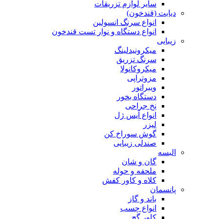
سایر لوازم تزریقات
دیابت (قندخون)
انواع سرنگ انسولین
انواع دستگاه و نوار تست قندخون
زیبایی
میکرونیدلینگ
سرنگ تزریق
میکروکانولا
مزوتراپی
ویبراتور
دستگاه بخور
نخ جراحی
انواع آیس ژل
لیزر
گوش سوراخ کن
صندلی زیبایی
البسه
گان و شان
ملحفه و حوله
کلاه و کاور کفش
پانسمان
باند و گاز
انواع چسب
کاور گچ