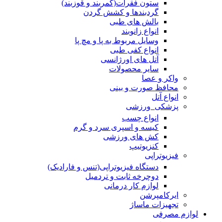
ستون فقرات(کمربند و قوزبند)
گردبندها و کشش گردن
بالش های طبی
انواع زانوبند
وسایل مربوط به پا و مچ پا
انواع کفی طبی
آتل های اورژانسی
سایر محصولات
واکر و عصا
محافظ صورت و بینی
انواع آتل
پزشکی_ورزشی
انواع چسب
کیسه و اسپری سرد و گرم
کش های ورزشی
کنزیوتیپ
فیزیوتراپی
دستگاه فیزیوتراپی(تنس و فارادیک)
دوچرخه ثابت و تردمیل
لوازم کار درمانی
ایرکامپرشن
تجهیزات ماساژ
لوازم مصرفی