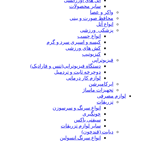
آتل های اورژانسی
سایر محصولات
واکر و عصا
محافظ صورت و بینی
انواع آتل
پزشکی_ورزشی
انواع چسب
کیسه و اسپری سرد و گرم
کش های ورزشی
کنزیوتیپ
فیزیوتراپی
دستگاه فیزیوتراپی(تنس و فارادیک)
دوچرخه ثابت و تردمیل
لوازم کار درمانی
ایرکامپرشن
تجهیزات ماساژ
لوازم مصرفی
تزریقات
انواع سرنگ و سرسوزن
خونگیری
سیفتی باکس
سایر لوازم تزریقات
دیابت (قندخون)
انواع سرنگ انسولین