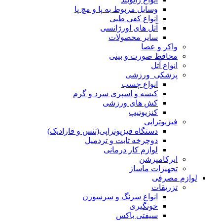
وسایل مربوط به پا و مچ پا
انواع کفی طبی
آتل های اورژانسی
سایر محصولات
واکر و عصا
محافظ صورت و بینی
انواع آتل
پزشکی_ورزشی
انواع چسب
کیسه و اسپری سرد و گرم
کش های ورزشی
کنزیوتیپ
فیزیوتراپی
دستگاه فیزیوتراپی(تنس و فارادیک)
دوچرخه ثابت و تردمیل
لوازم کار درمانی
ایرکامپرشن
تجهیزات ماساژ
لوازم مصرفی
تزریقات
انواع سرنگ و سرسوزن
خونگیری
سیفتی باکس