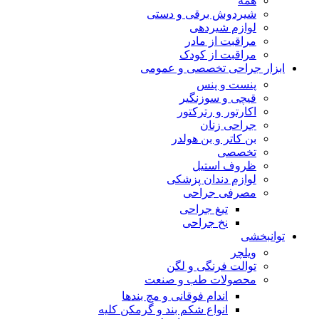
همه
شیردوش برقی و دستی
لوازم شیردهی
مراقبت از مادر
مراقبت از کودک
ابزار جراحی تخصصی و عمومی
پنست و پنس
قیچی و سوزنگیر
اکارتور و رترکتور
جراحی زنان
بن کاتر و بن هولدر
تخصصی
ظروف استیل
لوازم دندان پزشکی
مصرفی جراحی
تیغ جراحی
نخ جراحی
توانبخشی
ویلچر
توالت فرنگی و لگن
محصولات طب و صنعت
اندام فوقانی و مچ بندها
انواع شکم بند و گرمکن کلیه