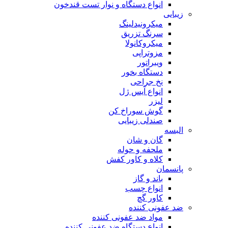
انواع دستگاه و نوار تست قندخون
زیبایی
میکرونیدلینگ
سرنگ تزریق
میکروکانولا
مزوتراپی
ویبراتور
دستگاه بخور
نخ جراحی
انواع آیس ژل
لیزر
گوش سوراخ کن
صندلی زیبایی
البسه
گان و شان
ملحفه و حوله
کلاه و کاور کفش
پانسمان
باند و گاز
انواع چسب
کاور گچ
ضد عفونی کننده
مواد ضد عفونی کننده
انواع دستگاه ضد عفونی کننده