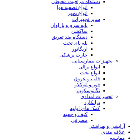
دستگاه مراقبت محیطی
انواع تصفیه هوا
انواع بخور
سایر تجهیزات
پایه سرم و پاراوان
ساکشن
دستگاه ضد تعریق
پله پای تخت
اریگاتور
چارت پزشکی
تجهیزات بیمارستانی
انواع ترالی
انواع تخت
قلب و عروق
فور و اتوکلاو
نگاتوسکوپ
تجهیزات امدادی
برانکارد
کمک های اولیه
کیف و جعبه
مصرفی
آرایشی و بهداشتی
علاقه مندی
مقایسه