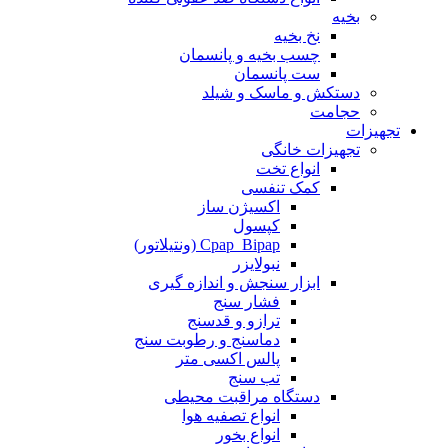
بخیه
نخ بخیه
چسب بخیه و پانسمان
ست پانسمان
دستکش و ماسک و شیلد
حجامت
تجهیزات
تجهیزات خانگی
انواع تخت
کمک تنفسی
اکسیژن ساز
کپسول
Cpap_Bipap (ونتیلاتور)
نبولایزر
ابزار سنجش و اندازه گیری
فشار سنج
ترازو و قدسنج
دماسنج و رطوبت سنج
پالس اکسی متر
تب سنج
دستگاه مراقبت محیطی
انواع تصفیه هوا
انواع بخور