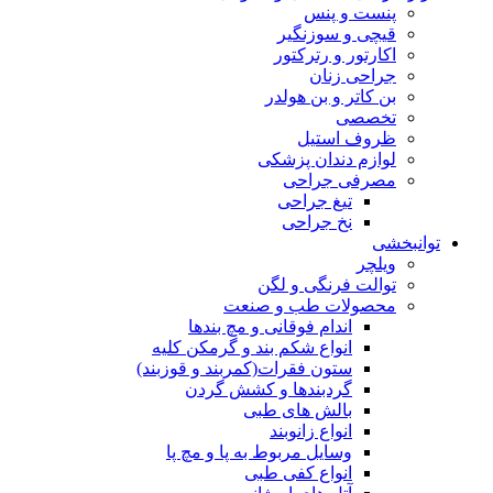
پنست و پنس
قیچی و سوزنگیر
اکارتور و رترکتور
جراحی زنان
بن کاتر و بن هولدر
تخصصی
ظروف استیل
لوازم دندان پزشکی
مصرفی جراحی
تیغ جراحی
نخ جراحی
توانبخشی
ویلچر
توالت فرنگی و لگن
محصولات طب و صنعت
اندام فوقانی و مچ بندها
انواع شکم بند و گرمکن کلیه
ستون فقرات(کمربند و قوزبند)
گردبندها و کشش گردن
بالش های طبی
انواع زانوبند
وسایل مربوط به پا و مچ پا
انواع کفی طبی