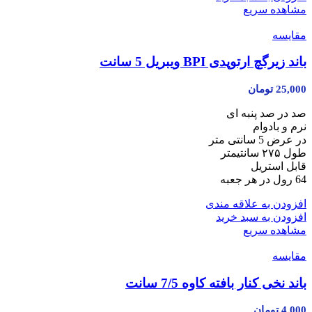
مشاهده سریع
مقایسه
باند زیر‌گچ ارتوپدی BPI ویبریل 5 سانت
25,000
تومان
صد در صد پنبه ای
نرم و بادوام
در عرض 5 سانتی متر
طول ۲۷۵ سانتیمتر
قابل استریل
64 رول در هر جعبه
افزودن به علاقه مندی
افزودن به سبد خرید
مشاهده سریع
مقایسه
باند نخی کنار بافته کاوه 7/5 سانت
4,000
تومان