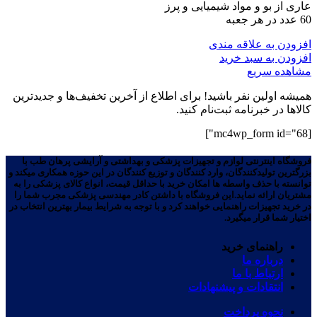
عاری از بو و مواد شیمیایی و پرز
60 عدد در هر جعبه
افزودن به علاقه مندی
افزودن به سبد خرید
مشاهده سریع
همیشه اولین نفر باشید! برای اطلاع از آخرین تخفیف‌ها و جدیدترین
کالاها در خبرنامه ثبت‌نام کنید.
[mc4wp_form id="68"]
فروشگاه اینترنتی لوازم و تجهیزات پزشکی و بهداشتی و آرایشی پرهان طب با
بزرگترین تولیدکنندگان، وارد کنندگان و توزیع کنندگان در این حوزه همکاری میکند و
توانسته با حذف واسطه ها امکان خرید با حداقل قیمت، انواع کالای پزشکی را به
مشتریان ارائه نماید.این فروشگاه با داشتن کادر مهندسی پزشکی مجرب شما را
در خرید تجهیزات راهنمایی خواهند کرد و با توجه به شرایط بیمار بهترین انتخاب در
اختیار شما قرار میگیرد.
راهنمای خرید
درباره ما
ارتباط با ما
انتقادات و پیشنهادات
نحوه پرداخت