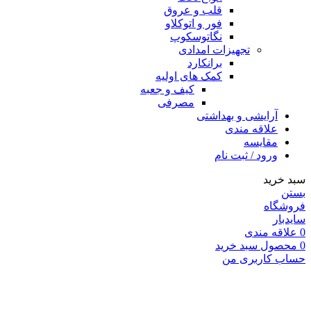
قلب و عروق
فور و اتوکلاو
نگاتوسکوپ
تجهیزات امدادی
برانکارد
کمک های اولیه
کیف و جعبه
مصرفی
آرایشی و بهداشتی
علاقه مندی
مقایسه
ورود / ثبت نام
سبد خرید
بستن
فروشگاه
سایدبار
0
علاقه مندی
0
محصول
سبد خرید
حساب کاربری من