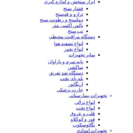
ابزار سنجش و اندازه گیری
فشار سنج
ترازو و قدسنج
دماسنج و رطوبت سنج
پالس اکسی متر
تب سنج
دستگاه مراقبت محیطی
انواع تصفیه هوا
انواع بخور
سایر تجهیزات
پایه سرم و پاراوان
ساکشن
دستگاه ضد تعریق
پله پای تخت
اریگاتور
چارت پزشکی
تجهیزات بیمارستانی
انواع ترالی
انواع تخت
قلب و عروق
فور و اتوکلاو
نگاتوسکوپ
تجهیزات امدادی