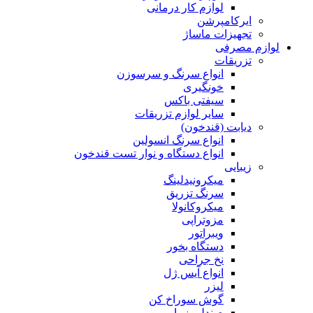
لوازم کار درمانی
ایرکامپرشن
تجهیزات ماساژ
لوازم مصرفی
تزریقات
انواع سرنگ و سرسوزن
خونگیری
سیفتی باکس
سایر لوازم تزریقات
دیابت (قندخون)
انواع سرنگ انسولین
انواع دستگاه و نوار تست قندخون
زیبایی
میکرونیدلینگ
سرنگ تزریق
میکروکانولا
مزوتراپی
ویبراتور
دستگاه بخور
نخ جراحی
انواع آیس ژل
لیزر
گوش سوراخ کن
صندلی زیبایی