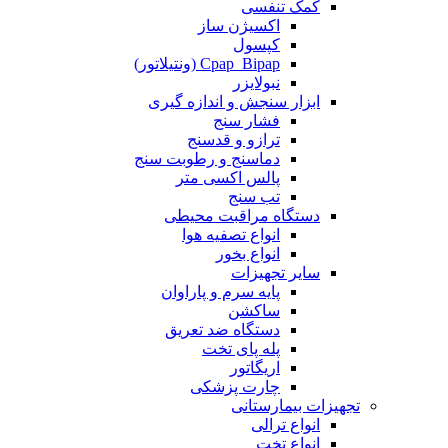
کمک تنفسی
اکسیژن ساز
کپسول
Cpap_Bipap (ونتیلاتور)
نبولایزر
ابزار سنجش و اندازه گیری
فشار سنج
ترازو و قدسنج
دماسنج و رطوبت سنج
پالس اکسی متر
تب سنج
دستگاه مراقبت محیطی
انواع تصفیه هوا
انواع بخور
سایر تجهیزات
پایه سرم و پاراوان
ساکشن
دستگاه ضد تعریق
پله پای تخت
اریگاتور
چارت پزشکی
تجهیزات بیمارستانی
انواع ترالی
انواع تخت