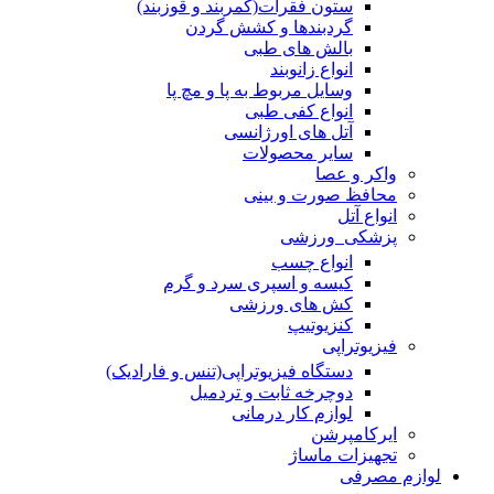
ستون فقرات(کمربند و قوزبند)
گردبندها و کشش گردن
بالش های طبی
انواع زانوبند
وسایل مربوط به پا و مچ پا
انواع کفی طبی
آتل های اورژانسی
سایر محصولات
واکر و عصا
محافظ صورت و بینی
انواع آتل
پزشکی_ورزشی
انواع چسب
کیسه و اسپری سرد و گرم
کش های ورزشی
کنزیوتیپ
فیزیوتراپی
دستگاه فیزیوتراپی(تنس و فارادیک)
دوچرخه ثابت و تردمیل
لوازم کار درمانی
ایرکامپرشن
تجهیزات ماساژ
لوازم مصرفی