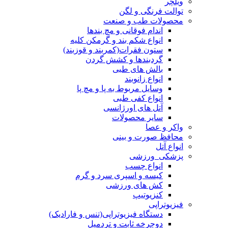
ویلچر
توالت فرنگی و لگن
محصولات طب و صنعت
اندام فوقانی و مچ بندها
انواع شکم بند و گرمکن کلیه
ستون فقرات(کمربند و قوزبند)
گردبندها و کشش گردن
بالش های طبی
انواع زانوبند
وسایل مربوط به پا و مچ پا
انواع کفی طبی
آتل های اورژانسی
سایر محصولات
واکر و عصا
محافظ صورت و بینی
انواع آتل
پزشکی_ورزشی
انواع چسب
کیسه و اسپری سرد و گرم
کش های ورزشی
کنزیوتیپ
فیزیوتراپی
دستگاه فیزیوتراپی(تنس و فارادیک)
دوچرخه ثابت و تردمیل