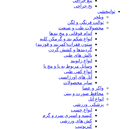
تیغ جراحی
نخ جراحی
توانبخشی
ویلچر
توالت فرنگی و لگن
محصولات طب و صنعت
اندام فوقانی و مچ بندها
انواع شکم بند و گرمکن کلیه
ستون فقرات(کمربند و قوزبند)
گردبندها و کشش گردن
بالش های طبی
انواع زانوبند
وسایل مربوط به پا و مچ پا
انواع کفی طبی
آتل های اورژانسی
سایر محصولات
واکر و عصا
محافظ صورت و بینی
انواع آتل
پزشکی_ورزشی
انواع چسب
کیسه و اسپری سرد و گرم
کش های ورزشی
کنزیوتیپ