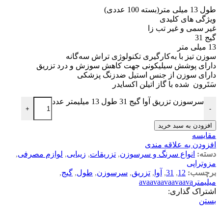
طول 13 میلی متر(بسته 100 عددی)
ویژگی های کلیدی
غیر سمی و غیر تب زا
گیج 31
13 میلی متر
سوزن تیز با به‌کارگیری تکنولوژی تراش سه‌گانه
دارای پوشش سیلیکونی جهت کاهش سوزش و درد تزریق
دارای سوزن از جنس استیل ضدزنگ پزشکی
سَتَرون شده با گاز اتیلن اکسایدر
سرسوزن تزریق آوا گیج 31 طول 13 میلیمتر عدد
+
-
افزودن به سبد خرید
مقایسه
افزودن به علاقه مندی
دسته:
انواع سرنگ و سرسوزن
,
تزریقات
,
زیبایی
,
لوازم مصرفی
,
مزوتراپی
برچسب:
12
,
31
,
آوا
,
تزریق
,
سرسوزن
,
طول
,
گیج
,
میلیمترavaavaavaavaava
اشتراک گذاری:
بستن