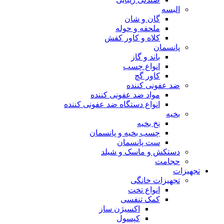
البسه
گان و شان
ملحفه و حوله
کلاه و کاور کفش
پانسمان
باند و گاز
انواع چسب
کاور گچ
ضد عفونی کننده
مواد ضد عفونی کننده
انواع دستگاه ضد عفونی کننده
بخیه
نخ بخیه
چسب بخیه و پانسمان
ست پانسمان
دستکش و ماسک و شیلد
حجامت
تجهیزات
تجهیزات خانگی
انواع تخت
کمک تنفسی
اکسیژن ساز
کپسول