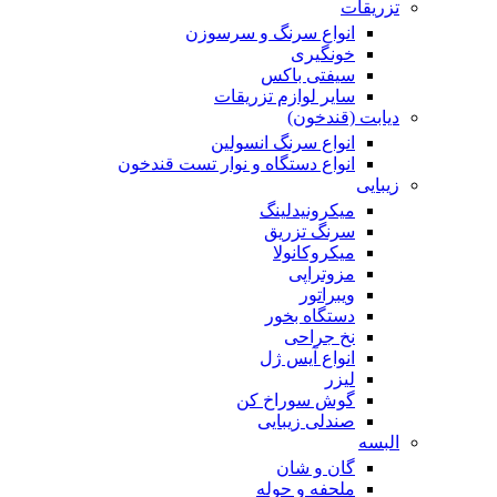
تزریقات
انواع سرنگ و سرسوزن
خونگیری
سیفتی باکس
سایر لوازم تزریقات
دیابت (قندخون)
انواع سرنگ انسولین
انواع دستگاه و نوار تست قندخون
زیبایی
میکرونیدلینگ
سرنگ تزریق
میکروکانولا
مزوتراپی
ویبراتور
دستگاه بخور
نخ جراحی
انواع آیس ژل
لیزر
گوش سوراخ کن
صندلی زیبایی
البسه
گان و شان
ملحفه و حوله