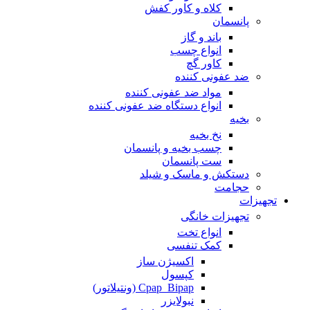
کلاه و کاور کفش
پانسمان
باند و گاز
انواع چسب
کاور گچ
ضد عفونی کننده
مواد ضد عفونی کننده
انواع دستگاه ضد عفونی کننده
بخیه
نخ بخیه
چسب بخیه و پانسمان
ست پانسمان
دستکش و ماسک و شیلد
حجامت
تجهیزات
تجهیزات خانگی
انواع تخت
کمک تنفسی
اکسیژن ساز
کپسول
Cpap_Bipap (ونتیلاتور)
نبولایزر