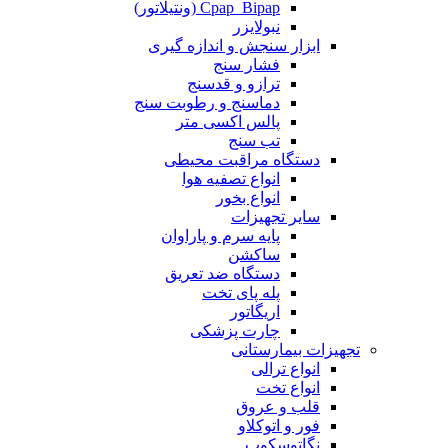
Cpap_Bipap (ونتیلاتور)
نبولایزر
ابزار سنجش و اندازه گیری
فشار سنج
ترازو و قدسنج
دماسنج و رطوبت سنج
پالس اکسی متر
تب سنج
دستگاه مراقبت محیطی
انواع تصفیه هوا
انواع بخور
سایر تجهیزات
پایه سرم و پاراوان
ساکشن
دستگاه ضد تعریق
پله پای تخت
اریگاتور
چارت پزشکی
تجهیزات بیمارستانی
انواع ترالی
انواع تخت
قلب و عروق
فور و اتوکلاو
نگاتوسکوپ