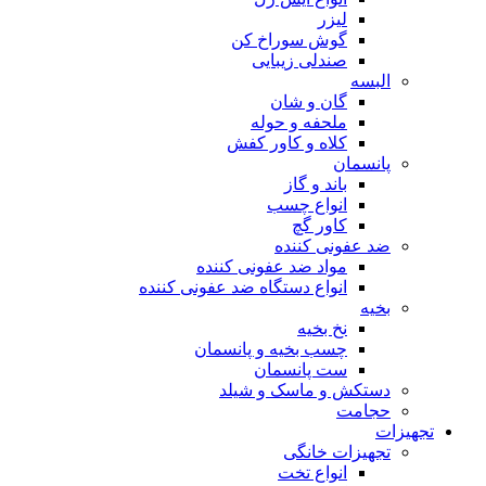
لیزر
گوش سوراخ کن
صندلی زیبایی
البسه
گان و شان
ملحفه و حوله
کلاه و کاور کفش
پانسمان
باند و گاز
انواع چسب
کاور گچ
ضد عفونی کننده
مواد ضد عفونی کننده
انواع دستگاه ضد عفونی کننده
بخیه
نخ بخیه
چسب بخیه و پانسمان
ست پانسمان
دستکش و ماسک و شیلد
حجامت
تجهیزات
تجهیزات خانگی
انواع تخت