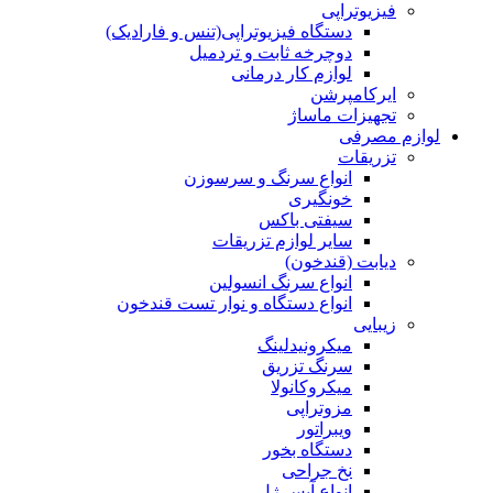
فیزیوتراپی
دستگاه فیزیوتراپی(تنس و فارادیک)
دوچرخه ثابت و تردمیل
لوازم کار درمانی
ایرکامپرشن
تجهیزات ماساژ
لوازم مصرفی
تزریقات
انواع سرنگ و سرسوزن
خونگیری
سیفتی باکس
سایر لوازم تزریقات
دیابت (قندخون)
انواع سرنگ انسولین
انواع دستگاه و نوار تست قندخون
زیبایی
میکرونیدلینگ
سرنگ تزریق
میکروکانولا
مزوتراپی
ویبراتور
دستگاه بخور
نخ جراحی
انواع آیس ژل