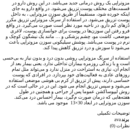
مزوتراپی یک روش درمانی جدید می‌باشد. در این روش دارو در
قسمت‌های مختلف پوست تزریق می‌شود. در واقع دارو به جای
اینکه خورده شود، مستقیماً از طریق سوزن مزوتراپی ، به داخل
پوست تزریق می‌شود. در استفاده از سرنگ مزوتراپی تزریق مکرر
دُزهای کم دارو، در ناحیه مورد نظر است صورت می‌گیرد. در واقع
فرو رفتن این سوزن‌ها در پوست برای جوانسازی پوست، لاغری
موضعی، کاشت مو، چشم پزشکی و … مانند یک نیشگون کوچک و
نرم در پوست می‌باشد. پوشش سیلیکونی سوزن مزوتراپی باعث
می‌شود تا سوزش و درد تزریق کاهش پیدا کند.
استفاده از سرنگ مزوتراپی روشی بدون درد و بدون نیاز به بی‌حسی
است و با زندگی روزمره بیماران تداخلی ندارد. یعنی بیمار بعد از
انجام آن، نیازی به استراحت در منزل ندارد و می‌تواند مثل تمام
روزهای عادی به فعالیت‌های خود بپردازد. در افرادی که پوست
حساسی دارند، پیش از تزریق از کرم بی هوشی موضعی استفاده
می‌شود و سپس تزریق انجام می شود. این در در حالی است که در
روش لیپوساکشن عموما پس از جراحی و همچنین در طول
هفته‌هایی که درمان صورت م‌گیرد، بیمار احساس درد می‌کند.
سوزن مزوتراپی در ابعاد 30×13 موجود می باشد.
توضیحات تکمیلی
ava
برند
نظرات (0)