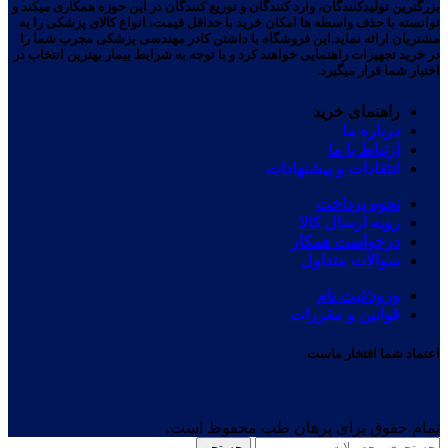
بزرگترین تولیدکنندگان، وارد کنندگان و توزیع کنندگان در این حوزه همکاری میکند و
توانسته با حذف واسطه ها امکان خرید با حداقل قیمت، انواع کالای پزشکی را به
مشتریان ارائه نماید.این فروشگاه با داشتن کادر مهندسی پزشکی مجرب شما را
در خرید تجهیزات راهنمایی خواهند کرد و با توجه به شرایط بیمار بهترین انتخاب در
اختیار شما قرار میگیرد.
راهنمای خرید
درباره ما
ارتباط با ما
انتقادات و پیشنهادات
نحوه پرداخت
رویه ارسال کالا
درخواست همکار
سوالات متداول
ورود/ثبت نام
قوانین و مقررات
اعتماد شما افتخار ماست
تمام حقوق برای پرهان طب محفوظ است.
جستجو