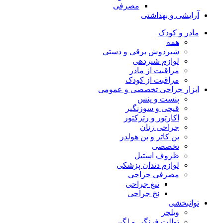
مصرفی
آرایشی و بهداشتی
مادر و کودک
همه
شیردوش برقی و دستی
لوازم شیردهی
مراقبت از مادر
مراقبت از کودک
ابزار جراحی تخصصی و عمومی
پنست و پنس
قیچی و سوزنگیر
اکارتور و رترکتور
جراحی زنان
بن کاتر و بن هولدر
تخصصی
ظروف استیل
لوازم دندان پزشکی
مصرفی جراحی
تیغ جراحی
نخ جراحی
توانبخشی
ویلچر
توالت فرنگی و لگن