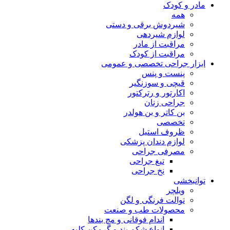
مادر و کودک
همه
شیردوش برقی و دستی
لوازم شیردهی
مراقبت از مادر
مراقبت از کودک
ابزار جراحی تخصصی و عمومی
پنست و پنس
قیچی و سوزنگیر
اکارتور و رترکتور
جراحی زنان
بن کاتر و بن هولدر
تخصصی
ظروف استیل
لوازم دندان پزشکی
مصرفی جراحی
تیغ جراحی
نخ جراحی
توانبخشی
ویلچر
توالت فرنگی و لگن
محصولات طب و صنعت
اندام فوقانی و مچ بندها
انواع شکم بند و گرمکن کلیه