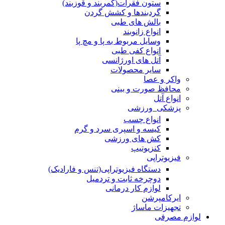
ستون فقرات(کمربند و قوزبند)
گردبندها و کشش گردن
بالش های طبی
انواع زانوبند
وسایل مربوط به پا و مچ پا
انواع کفی طبی
آتل های اورژانسی
سایر محصولات
واکر و عصا
محافظ صورت و بینی
انواع آتل
پزشکی_ورزشی
انواع چسب
کیسه و اسپری سرد و گرم
کش های ورزشی
کنزیوتیپ
فیزیوتراپی
دستگاه فیزیوتراپی(تنس و فارادیک)
دوچرخه ثابت و تردمیل
لوازم کار درمانی
ایرکامپرشن
تجهیزات ماساژ
لوازم مصرفی