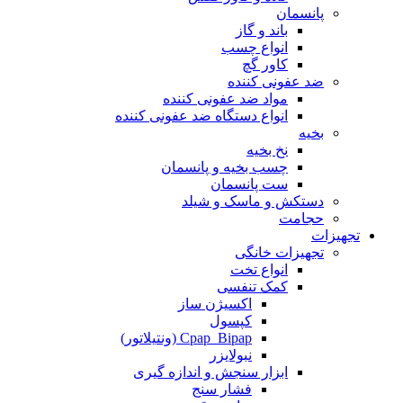
پانسمان
باند و گاز
انواع چسب
کاور گچ
ضد عفونی کننده
مواد ضد عفونی کننده
انواع دستگاه ضد عفونی کننده
بخیه
نخ بخیه
چسب بخیه و پانسمان
ست پانسمان
دستکش و ماسک و شیلد
حجامت
تجهیزات
تجهیزات خانگی
انواع تخت
کمک تنفسی
اکسیژن ساز
کپسول
Cpap_Bipap (ونتیلاتور)
نبولایزر
ابزار سنجش و اندازه گیری
فشار سنج