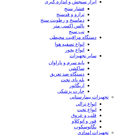
ابزار سنجش و اندازه گیری
فشار سنج
ترازو و قدسنج
دماسنج و رطوبت سنج
پالس اکسی متر
تب سنج
دستگاه مراقبت محیطی
انواع تصفیه هوا
انواع بخور
سایر تجهیزات
پایه سرم و پاراوان
ساکشن
دستگاه ضد تعریق
پله پای تخت
اریگاتور
چارت پزشکی
تجهیزات بیمارستانی
انواع ترالی
انواع تخت
قلب و عروق
فور و اتوکلاو
نگاتوسکوپ
تجهیزات امدادی