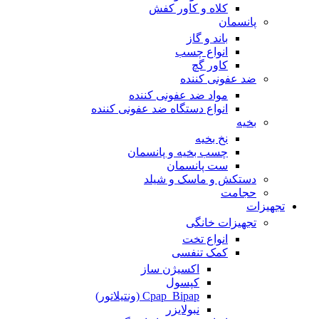
کلاه و کاور کفش
پانسمان
باند و گاز
انواع چسب
کاور گچ
ضد عفونی کننده
مواد ضد عفونی کننده
انواع دستگاه ضد عفونی کننده
بخیه
نخ بخیه
چسب بخیه و پانسمان
ست پانسمان
دستکش و ماسک و شیلد
حجامت
تجهیزات
تجهیزات خانگی
انواع تخت
کمک تنفسی
اکسیژن ساز
کپسول
Cpap_Bipap (ونتیلاتور)
نبولایزر