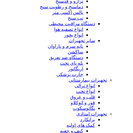
ترازو و قدسنج
دماسنج و رطوبت سنج
پالس اکسی متر
تب سنج
دستگاه مراقبت محیطی
انواع تصفیه هوا
انواع بخور
سایر تجهیزات
پایه سرم و پاراوان
ساکشن
دستگاه ضد تعریق
پله پای تخت
اریگاتور
چارت پزشکی
تجهیزات بیمارستانی
انواع ترالی
انواع تخت
قلب و عروق
فور و اتوکلاو
نگاتوسکوپ
تجهیزات امدادی
برانکارد
کمک های اولیه
کیف و جعبه