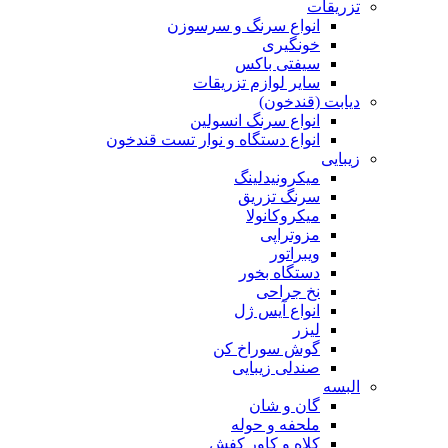
تزریقات
انواع سرنگ و سرسوزن
خونگیری
سیفتی باکس
سایر لوازم تزریقات
دیابت (قندخون)
انواع سرنگ انسولین
انواع دستگاه و نوار تست قندخون
زیبایی
میکرونیدلینگ
سرنگ تزریق
میکروکانولا
مزوتراپی
ویبراتور
دستگاه بخور
نخ جراحی
انواع آیس ژل
لیزر
گوش سوراخ کن
صندلی زیبایی
البسه
گان و شان
ملحفه و حوله
کلاه و کاور کفش