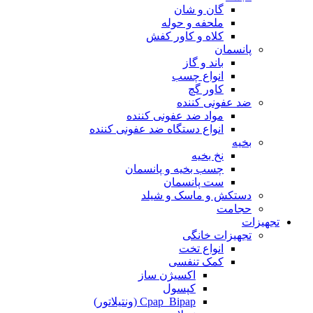
گان و شان
ملحفه و حوله
کلاه و کاور کفش
پانسمان
باند و گاز
انواع چسب
کاور گچ
ضد عفونی کننده
مواد ضد عفونی کننده
انواع دستگاه ضد عفونی کننده
بخیه
نخ بخیه
چسب بخیه و پانسمان
ست پانسمان
دستکش و ماسک و شیلد
حجامت
تجهیزات
تجهیزات خانگی
انواع تخت
کمک تنفسی
اکسیژن ساز
کپسول
Cpap_Bipap (ونتیلاتور)