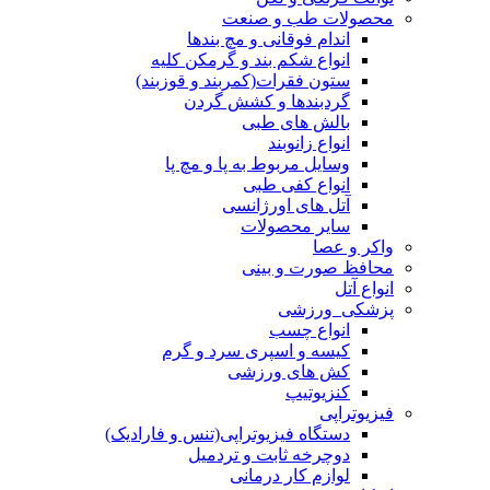
محصولات طب و صنعت
اندام فوقانی و مچ بندها
انواع شکم بند و گرمکن کلیه
ستون فقرات(کمربند و قوزبند)
گردبندها و کشش گردن
بالش های طبی
انواع زانوبند
وسایل مربوط به پا و مچ پا
انواع کفی طبی
آتل های اورژانسی
سایر محصولات
واکر و عصا
محافظ صورت و بینی
انواع آتل
پزشکی_ورزشی
انواع چسب
کیسه و اسپری سرد و گرم
کش های ورزشی
کنزیوتیپ
فیزیوتراپی
دستگاه فیزیوتراپی(تنس و فارادیک)
دوچرخه ثابت و تردمیل
لوازم کار درمانی