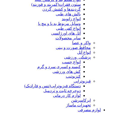
ستون فقرات(کمربند و قوزبند)
گردبندها و کشش گردن
بالش های طبی
انواع زانوبند
وسایل مربوط به پا و مچ پا
انواع کفی طبی
آتل های اورژانسی
سایر محصولات
واکر و عصا
محافظ صورت و بینی
انواع آتل
پزشکی_ورزشی
انواع چسب
کیسه و اسپری سرد و گرم
کش های ورزشی
کنزیوتیپ
فیزیوتراپی
دستگاه فیزیوتراپی(تنس و فارادیک)
دوچرخه ثابت و تردمیل
لوازم کار درمانی
ایرکامپرشن
تجهیزات ماساژ
لوازم مصرفی