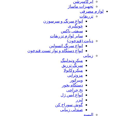
ایرکامپرشن
تجهیزات ماساژ
لوازم مصرفی
تزریقات
انواع سرنگ و سرسوزن
خونگیری
سیفتی باکس
سایر لوازم تزریقات
دیابت (قندخون)
انواع سرنگ انسولین
انواع دستگاه و نوار تست قندخون
زیبایی
میکرونیدلینگ
سرنگ تزریق
میکروکانولا
مزوتراپی
ویبراتور
دستگاه بخور
نخ جراحی
انواع آیس ژل
لیزر
گوش سوراخ کن
صندلی زیبایی
البسه