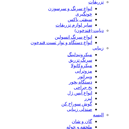
تزریقات
انواع سرنگ و سرسوزن
خونگیری
سیفتی باکس
سایر لوازم تزریقات
دیابت (قندخون)
انواع سرنگ انسولین
انواع دستگاه و نوار تست قندخون
زیبایی
میکرونیدلینگ
سرنگ تزریق
میکروکانولا
مزوتراپی
ویبراتور
دستگاه بخور
نخ جراحی
انواع آیس ژل
لیزر
گوش سوراخ کن
صندلی زیبایی
البسه
گان و شان
ملحفه و حوله