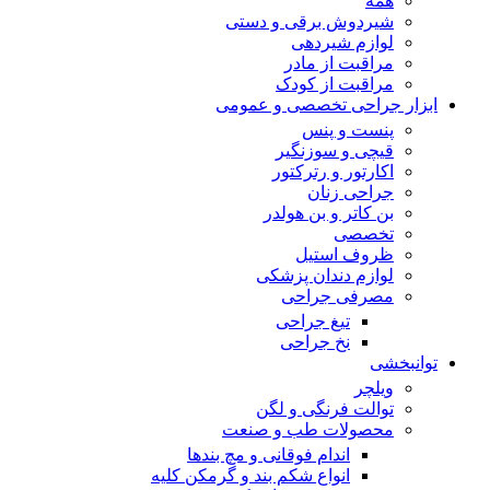
همه
شیردوش برقی و دستی
لوازم شیردهی
مراقبت از مادر
مراقبت از کودک
ابزار جراحی تخصصی و عمومی
پنست و پنس
قیچی و سوزنگیر
اکارتور و رترکتور
جراحی زنان
بن کاتر و بن هولدر
تخصصی
ظروف استیل
لوازم دندان پزشکی
مصرفی جراحی
تیغ جراحی
نخ جراحی
توانبخشی
ویلچر
توالت فرنگی و لگن
محصولات طب و صنعت
اندام فوقانی و مچ بندها
انواع شکم بند و گرمکن کلیه