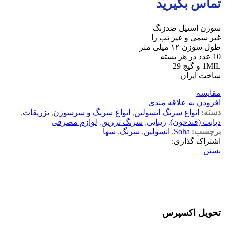
تماس بگیرید
سوزن استیل ضدزنگ
غیر سمی و غیر تب زا
طول سوزن ۱۲ میلی متر
10 عدد در هر بسته
1MIL و گیج 29
ساخت ایران
مقایسه
افزودن به علاقه مندی
دسته:
انواع سرنگ انسولین
,
انواع سرنگ و سرسوزن
,
تزریقات
,
دیابت (قندخون)
,
زیبایی
,
سرنگ تزریق
,
لوازم مصرفی
برچسب:
Soha
,
انسولین
,
سرنگ
,
سها
اشتراک گذاری:
بستن
تحویل اکسپرس