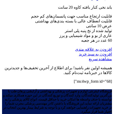
باند نخی کنار بافته کاوه 20 سانت
قابلیت ارتجاع مناسب جهت پانسمان‌های کم حجم
قابلیت انعطاف عالی با بسته بندی‌های بهداشتی
عرض 10 سانتی
تولید شده از نخ پنبه پلی استر
عاری از بو و مواد شیمیایی و پرز
60 عدد در هر جعبه
افزودن به علاقه مندی
افزودن به سبد خرید
مشاهده سریع
همیشه اولین نفر باشید! برای اطلاع از آخرین تخفیف‌ها و جدیدترین
کالاها در خبرنامه ثبت‌نام کنید.
[mc4wp_form id="68"]
فروشگاه اینترنتی لوازم و تجهیزات پزشکی و بهداشتی و آرایشی پرهان طب با
بزرگترین تولیدکنندگان، وارد کنندگان و توزیع کنندگان در این حوزه همکاری میکند و
توانسته با حذف واسطه ها امکان خرید با حداقل قیمت، انواع کالای پزشکی را به
مشتریان ارائه نماید.این فروشگاه با داشتن کادر مهندسی پزشکی مجرب شما را
در خرید تجهیزات راهنمایی خواهند کرد و با توجه به شرایط بیمار بهترین انتخاب در
اختیار شما قرار میگیرد.