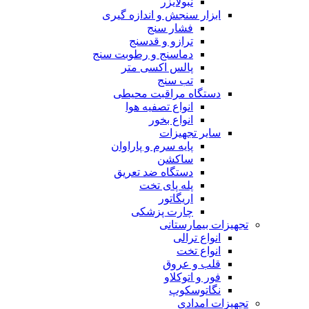
نبولایزر
ابزار سنجش و اندازه گیری
فشار سنج
ترازو و قدسنج
دماسنج و رطوبت سنج
پالس اکسی متر
تب سنج
دستگاه مراقبت محیطی
انواع تصفیه هوا
انواع بخور
سایر تجهیزات
پایه سرم و پاراوان
ساکشن
دستگاه ضد تعریق
پله پای تخت
اریگاتور
چارت پزشکی
تجهیزات بیمارستانی
انواع ترالی
انواع تخت
قلب و عروق
فور و اتوکلاو
نگاتوسکوپ
تجهیزات امدادی