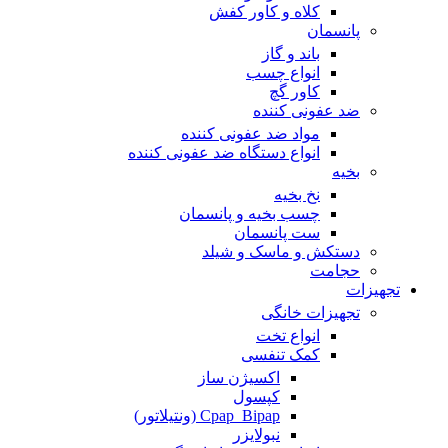
کلاه و کاور کفش
پانسمان
باند و گاز
انواع چسب
کاور گچ
ضد عفونی کننده
مواد ضد عفونی کننده
انواع دستگاه ضد عفونی کننده
بخیه
نخ بخیه
چسب بخیه و پانسمان
ست پانسمان
دستکش و ماسک و شیلد
حجامت
تجهیزات
تجهیزات خانگی
انواع تخت
کمک تنفسی
اکسیژن ساز
کپسول
Cpap_Bipap (ونتیلاتور)
نبولایزر