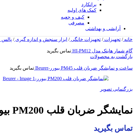
برانکارد
کمک های اولیه
کیف و جعبه
مصرفی
آرایشی و بهداشتی
خانه
/
تجهیزات
/
تجهیزات خانگی
/
ابزار سنجش و اندازه گیری
/
پالس 
گام شمار هایتک مدل HI-PM12
تماس بگیرید
بازگشت به محصولات
ساعت و نمایشگر ضربان قلب PM45 بیورر-Beurer
تماس بگیرید
بزرگنمایی تصویر
نمایشگر ضربان قلب PM200 بیورر-Beurer
تماس بگیرید