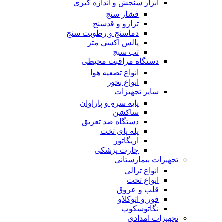
ابزار سنجش و اندازه گیری
فشار سنج
ترازو و قدسنج
دماسنج و رطوبت سنج
پالس اکسی متر
تب سنج
دستگاه مراقبت محیطی
انواع تصفیه هوا
انواع بخور
سایر تجهیزات
پایه سرم و پاراوان
ساکشن
دستگاه ضد تعریق
پله پای تخت
اریگاتور
چارت پزشکی
تجهیزات بیمارستانی
انواع ترالی
انواع تخت
قلب و عروق
فور و اتوکلاو
نگاتوسکوپ
تجهیزات امدادی