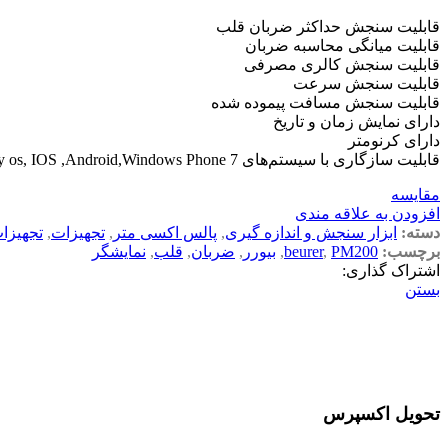
قابلیت سنجش حداکثر ضربان قلب
قابلیت میانگی محاسبه ضربان
قابلیت سنجش کالری مصرفی
قابلیت سنجش سرعت
قابلیت سنجش مسافت پیموده شده
دارای نمایش زمان و تاریخ
دارای کرنومتر
قابلیت سازگاری با سیستم‌های blackberry os, IOS ,Android,Windows Phone 7
مقایسه
افزودن به علاقه مندی
دسته:
ابزار سنجش و اندازه گیری
,
پالس اکسی متر
,
تجهیزات
,
تجهیزا
برچسب:
PM200
,
beurer
,
بیورر
,
ضربان
,
قلب
,
نمایشگر
اشتراک گذاری:
بستن
تحویل اکسپرس