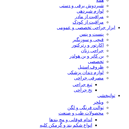
همه
شیردوش برقی و دستی
لوازم شیردهی
مراقبت از مادر
مراقبت از کودک
ابزار جراحی تخصصی و عمومی
پنست و پنس
قیچی و سوزنگیر
اکارتور و رترکتور
جراحی زنان
بن کاتر و بن هولدر
تخصصی
ظروف استیل
لوازم دندان پزشکی
مصرفی جراحی
تیغ جراحی
نخ جراحی
توانبخشی
ویلچر
توالت فرنگی و لگن
محصولات طب و صنعت
اندام فوقانی و مچ بندها
انواع شکم بند و گرمکن کلیه