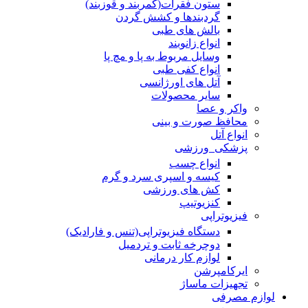
ستون فقرات(کمربند و قوزبند)
گردبندها و کشش گردن
بالش های طبی
انواع زانوبند
وسایل مربوط به پا و مچ پا
انواع کفی طبی
آتل های اورژانسی
سایر محصولات
واکر و عصا
محافظ صورت و بینی
انواع آتل
پزشکی_ورزشی
انواع چسب
کیسه و اسپری سرد و گرم
کش های ورزشی
کنزیوتیپ
فیزیوتراپی
دستگاه فیزیوتراپی(تنس و فارادیک)
دوچرخه ثابت و تردمیل
لوازم کار درمانی
ایرکامپرشن
تجهیزات ماساژ
لوازم مصرفی