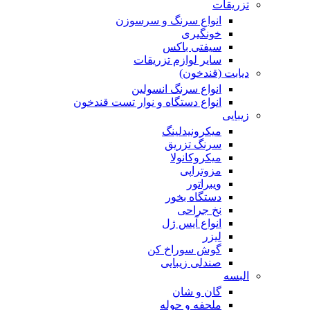
تزریقات
انواع سرنگ و سرسوزن
خونگیری
سیفتی باکس
سایر لوازم تزریقات
دیابت (قندخون)
انواع سرنگ انسولین
انواع دستگاه و نوار تست قندخون
زیبایی
میکرونیدلینگ
سرنگ تزریق
میکروکانولا
مزوتراپی
ویبراتور
دستگاه بخور
نخ جراحی
انواع آیس ژل
لیزر
گوش سوراخ کن
صندلی زیبایی
البسه
گان و شان
ملحفه و حوله