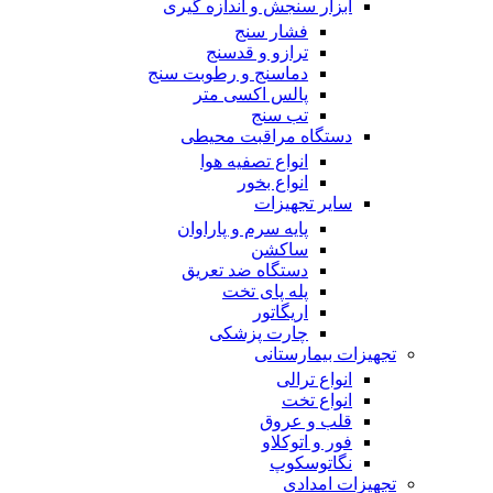
ابزار سنجش و اندازه گیری
فشار سنج
ترازو و قدسنج
دماسنج و رطوبت سنج
پالس اکسی متر
تب سنج
دستگاه مراقبت محیطی
انواع تصفیه هوا
انواع بخور
سایر تجهیزات
پایه سرم و پاراوان
ساکشن
دستگاه ضد تعریق
پله پای تخت
اریگاتور
چارت پزشکی
تجهیزات بیمارستانی
انواع ترالی
انواع تخت
قلب و عروق
فور و اتوکلاو
نگاتوسکوپ
تجهیزات امدادی