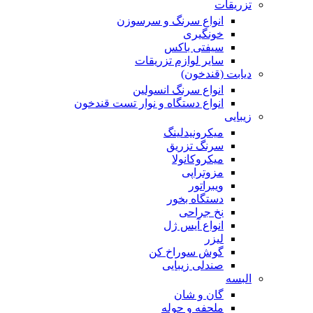
تزریقات
انواع سرنگ و سرسوزن
خونگیری
سیفتی باکس
سایر لوازم تزریقات
دیابت (قندخون)
انواع سرنگ انسولین
انواع دستگاه و نوار تست قندخون
زیبایی
میکرونیدلینگ
سرنگ تزریق
میکروکانولا
مزوتراپی
ویبراتور
دستگاه بخور
نخ جراحی
انواع آیس ژل
لیزر
گوش سوراخ کن
صندلی زیبایی
البسه
گان و شان
ملحفه و حوله