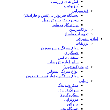
کش های ورزشی
کنزیوتیپ
فیزیوتراپی
دستگاه فیزیوتراپی(تنس و فارادیک)
دوچرخه ثابت و تردمیل
لوازم کار درمانی
ایرکامپرشن
تجهیزات ماساژ
لوازم مصرفی
تزریقات
انواع سرنگ و سرسوزن
خونگیری
سیفتی باکس
سایر لوازم تزریقات
دیابت (قندخون)
انواع سرنگ انسولین
انواع دستگاه و نوار تست قندخون
زیبایی
میکرونیدلینگ
سرنگ تزریق
میکروکانولا
مزوتراپی
ویبراتور
دستگاه بخور