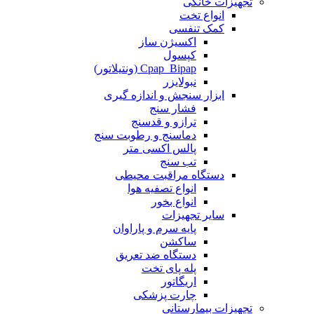
تجهیزات خانگی
انواع تخت
کمک تنفسی
اکسیژن ساز
کپسول
Cpap_Bipap (ونتیلاتور)
نبولایزر
ابزار سنجش و اندازه گیری
فشار سنج
ترازو و قدسنج
دماسنج و رطوبت سنج
پالس اکسی متر
تب سنج
دستگاه مراقبت محیطی
انواع تصفیه هوا
انواع بخور
سایر تجهیزات
پایه سرم و پاراوان
ساکشن
دستگاه ضد تعریق
پله پای تخت
اریگاتور
چارت پزشکی
تجهیزات بیمارستانی