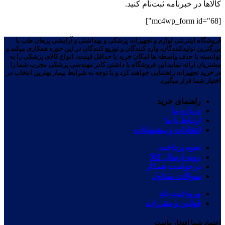
کالاها در خبرنامه ثبت‌نام کنید.
[mc4wp_form id="68"]
فروشگاه اینترنتی لوازم و تجهیزات پزشکی و بهداشتی و آرایشی پرهان طب با
بزرگترین تولیدکنندگان، وارد کنندگان و توزیع کنندگان در این حوزه همکاری میکند و
توانسته با حذف واسطه ها امکان خرید با حداقل قیمت، انواع کالای پزشکی را به
مشتریان ارائه نماید.این فروشگاه با داشتن کادر مهندسی پزشکی مجرب شما را
در خرید تجهیزات راهنمایی خواهند کرد و با توجه به شرایط بیمار بهترین انتخاب در
اختیار شما قرار میگیرد.
راهنمای خرید
درباره ما
ارتباط با ما
انتقادات و پیشنهادات
نحوه پرداخت
رویه ارسال کالا
درخواست همکار
سوالات متداول
ورود/ثبت نام
قوانین و مقررات
اعتماد شما افتخار ماست