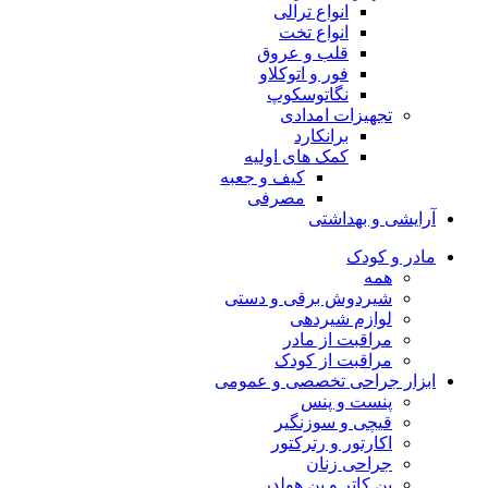
انواع ترالی
انواع تخت
قلب و عروق
فور و اتوکلاو
نگاتوسکوپ
تجهیزات امدادی
برانکارد
کمک های اولیه
کیف و جعبه
مصرفی
آرایشی و بهداشتی
مادر و کودک
همه
شیردوش برقی و دستی
لوازم شیردهی
مراقبت از مادر
مراقبت از کودک
ابزار جراحی تخصصی و عمومی
پنست و پنس
قیچی و سوزنگیر
اکارتور و رترکتور
جراحی زنان
بن کاتر و بن هولدر