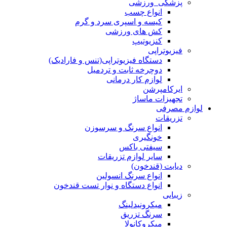
پزشکی_ورزشی
انواع چسب
کیسه و اسپری سرد و گرم
کش های ورزشی
کنزیوتیپ
فیزیوتراپی
دستگاه فیزیوتراپی(تنس و فارادیک)
دوچرخه ثابت و تردمیل
لوازم کار درمانی
ایرکامپرشن
تجهیزات ماساژ
لوازم مصرفی
تزریقات
انواع سرنگ و سرسوزن
خونگیری
سیفتی باکس
سایر لوازم تزریقات
دیابت (قندخون)
انواع سرنگ انسولین
انواع دستگاه و نوار تست قندخون
زیبایی
میکرونیدلینگ
سرنگ تزریق
میکروکانولا