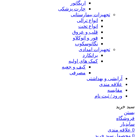
اریگاتور
چارت پزشکی
تجهیزات بیمارستانی
انواع ترالی
انواع تخت
قلب و عروق
فور و اتوکلاو
نگاتوسکوپ
تجهیزات امدادی
برانکارد
کمک های اولیه
کیف و جعبه
مصرفی
آرایشی و بهداشتی
علاقه مندی
مقایسه
ورود / ثبت نام
سبد خرید
بستن
فروشگاه
سایدبار
0
علاقه مندی
0
محصول
سبد خرید