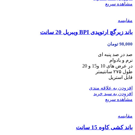
مشاهده سریع
مقایسه
باند زیر‌گچ ارتوپدی BPI ویبریل 20 سانت
98,000
تومان
صد در صد پنبه ای
نرم و بادوام
در عرض های 10 و15 و 20
طول ۲۷۵ سانتیمتر
قابل استریل
افزودن به علاقه مندی
افزودن به سبد خرید
مشاهده سریع
مقایسه
باند کشی کاوه 15 سانت