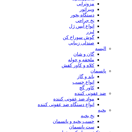
مزوتراپی
ویبراتور
دستگاه بخور
نخ جراحی
انواع آیس ژل
لیزر
گوش سوراخ کن
صندلی زیبایی
البسه
گان و شان
ملحفه و حوله
کلاه و کاور کفش
پانسمان
باند و گاز
انواع چسب
کاور گچ
ضد عفونی کننده
مواد ضد عفونی کننده
انواع دستگاه ضد عفونی کننده
بخیه
نخ بخیه
چسب بخیه و پانسمان
ست پانسمان