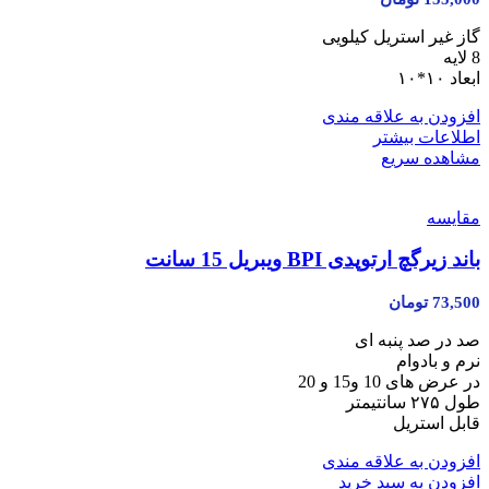
گاز غیر استریل کیلویی
8 لایه
ابعاد ۱۰*۱۰
افزودن به علاقه مندی
اطلاعات بیشتر
مشاهده سریع
مقایسه
باند زیر‌گچ ارتوپدی BPI ویبریل 15 سانت
73,500
تومان
صد در صد پنبه ای
نرم و بادوام
در عرض های 10 و15 و 20
طول ۲۷۵ سانتیمتر
قابل استریل
افزودن به علاقه مندی
افزودن به سبد خرید