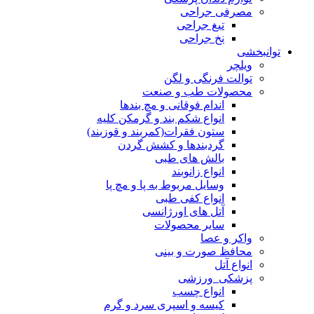
مصرفی جراحی
تیغ جراحی
نخ جراحی
توانبخشی
ویلچر
توالت فرنگی و لگن
محصولات طب و صنعت
اندام فوقانی و مچ بندها
انواع شکم بند و گرمکن کلیه
ستون فقرات(کمربند و قوزبند)
گردبندها و کشش گردن
بالش های طبی
انواع زانوبند
وسایل مربوط به پا و مچ پا
انواع کفی طبی
آتل های اورژانسی
سایر محصولات
واکر و عصا
محافظ صورت و بینی
انواع آتل
پزشکی_ورزشی
انواع چسب
کیسه و اسپری سرد و گرم