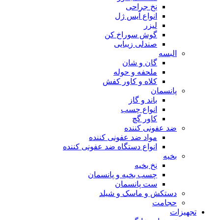
نخ جراحی
انواع آیس ژل
لیزر
گوش سوراخ کن
صندلی زیبایی
البسه
گان و شان
ملحفه و حوله
کلاه و کاور کفش
پانسمان
باند و گاز
انواع چسب
کاور گچ
ضد عفونی کننده
مواد ضد عفونی کننده
انواع دستگاه ضد عفونی کننده
بخیه
نخ بخیه
چسب بخیه و پانسمان
ست پانسمان
دستکش و ماسک و شیلد
حجامت
تجهیزات