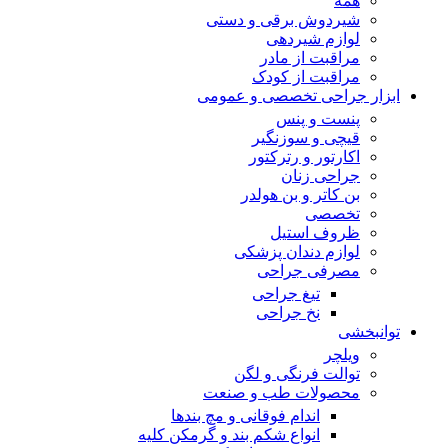
همه
شیردوش برقی و دستی
لوازم شیردهی
مراقبت از مادر
مراقبت از کودک
ابزار جراحی تخصصی و عمومی
پنست و پنس
قیچی و سوزنگیر
اکارتور و رترکتور
جراحی زنان
بن کاتر و بن هولدر
تخصصی
ظروف استیل
لوازم دندان پزشکی
مصرفی جراحی
تیغ جراحی
نخ جراحی
توانبخشی
ویلچر
توالت فرنگی و لگن
محصولات طب و صنعت
اندام فوقانی و مچ بندها
انواع شکم بند و گرمکن کلیه