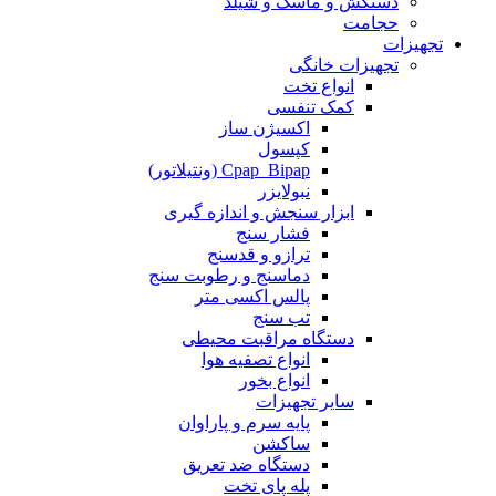
دستکش و ماسک و شیلد
حجامت
تجهیزات
تجهیزات خانگی
انواع تخت
کمک تنفسی
اکسیژن ساز
کپسول
Cpap_Bipap (ونتیلاتور)
نبولایزر
ابزار سنجش و اندازه گیری
فشار سنج
ترازو و قدسنج
دماسنج و رطوبت سنج
پالس اکسی متر
تب سنج
دستگاه مراقبت محیطی
انواع تصفیه هوا
انواع بخور
سایر تجهیزات
پایه سرم و پاراوان
ساکشن
دستگاه ضد تعریق
پله پای تخت