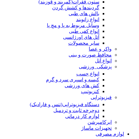
ستون فقرات(کمربند و قوزبند)
گردبندها و کشش گردن
بالش های طبی
انواع زانوبند
وسایل مربوط به پا و مچ پا
انواع کفی طبی
آتل های اورژانسی
سایر محصولات
واکر و عصا
محافظ صورت و بینی
انواع آتل
پزشکی_ورزشی
انواع چسب
کیسه و اسپری سرد و گرم
کش های ورزشی
کنزیوتیپ
فیزیوتراپی
دستگاه فیزیوتراپی(تنس و فارادیک)
دوچرخه ثابت و تردمیل
لوازم کار درمانی
ایرکامپرشن
تجهیزات ماساژ
لوازم مصرفی