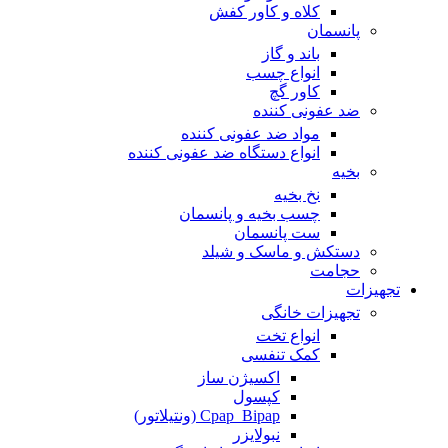
کلاه و کاور کفش
پانسمان
باند و گاز
انواع چسب
کاور گچ
ضد عفونی کننده
مواد ضد عفونی کننده
انواع دستگاه ضد عفونی کننده
بخیه
نخ بخیه
چسب بخیه و پانسمان
ست پانسمان
دستکش و ماسک و شیلد
حجامت
تجهیزات
تجهیزات خانگی
انواع تخت
کمک تنفسی
اکسیژن ساز
کپسول
Cpap_Bipap (ونتیلاتور)
نبولایزر