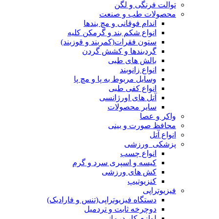
توالت فرنگی و لگن
محصولات طب و صنعت
اندام فوقانی و مچ بندها
انواع شکم بند و گرمکن کلیه
ستون فقرات(کمربند و قوزبند)
گردبندها و کشش گردن
بالش های طبی
انواع زانوبند
وسایل مربوط به پا و مچ پا
انواع کفی طبی
آتل های اورژانسی
سایر محصولات
واکر و عصا
محافظ صورت و بینی
انواع آتل
پزشکی_ورزشی
انواع چسب
کیسه و اسپری سرد و گرم
کش های ورزشی
کنزیوتیپ
فیزیوتراپی
دستگاه فیزیوتراپی(تنس و فارادیک)
دوچرخه ثابت و تردمیل
لوازم کار درمانی