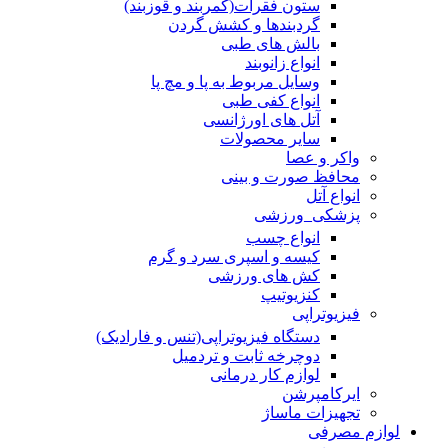
ستون فقرات(کمربند و قوزبند)
گردبندها و کشش گردن
بالش های طبی
انواع زانوبند
وسایل مربوط به پا و مچ پا
انواع کفی طبی
آتل های اورژانسی
سایر محصولات
واکر و عصا
محافظ صورت و بینی
انواع آتل
پزشکی_ورزشی
انواع چسب
کیسه و اسپری سرد و گرم
کش های ورزشی
کنزیوتیپ
فیزیوتراپی
دستگاه فیزیوتراپی(تنس و فارادیک)
دوچرخه ثابت و تردمیل
لوازم کار درمانی
ایرکامپرشن
تجهیزات ماساژ
لوازم مصرفی