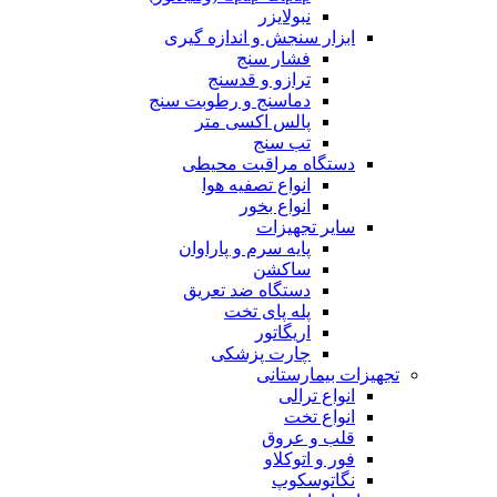
نبولایزر
ابزار سنجش و اندازه گیری
فشار سنج
ترازو و قدسنج
دماسنج و رطوبت سنج
پالس اکسی متر
تب سنج
دستگاه مراقبت محیطی
انواع تصفیه هوا
انواع بخور
سایر تجهیزات
پایه سرم و پاراوان
ساکشن
دستگاه ضد تعریق
پله پای تخت
اریگاتور
چارت پزشکی
تجهیزات بیمارستانی
انواع ترالی
انواع تخت
قلب و عروق
فور و اتوکلاو
نگاتوسکوپ