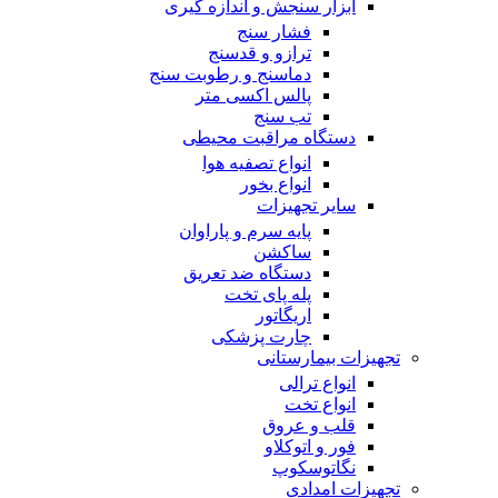
ابزار سنجش و اندازه گیری
فشار سنج
ترازو و قدسنج
دماسنج و رطوبت سنج
پالس اکسی متر
تب سنج
دستگاه مراقبت محیطی
انواع تصفیه هوا
انواع بخور
سایر تجهیزات
پایه سرم و پاراوان
ساکشن
دستگاه ضد تعریق
پله پای تخت
اریگاتور
چارت پزشکی
تجهیزات بیمارستانی
انواع ترالی
انواع تخت
قلب و عروق
فور و اتوکلاو
نگاتوسکوپ
تجهیزات امدادی