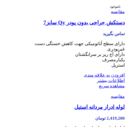
ناموجود
مقایسه
دستکش جراحی بدون پودر Qy سایز7
تماس بگیرید
دارای سطح آناتومیکی جهت کاهش خستگی دست
غیرپودری
دارای آج ریز بر سرانگشتان
یکبارمصرف
استریل
افزودن به علاقه مندی
اطلاعات بیشتر
مشاهده سریع
مقایسه
لوله ادرار مردانه استیل
2,419,200
تومان