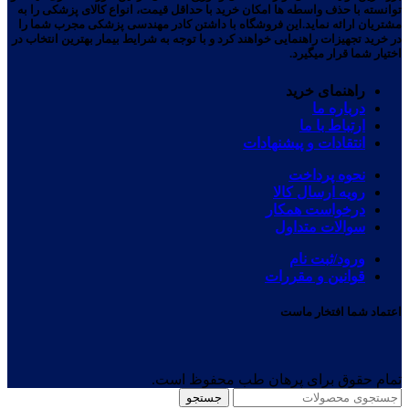
توانسته با حذف واسطه ها امکان خرید با حداقل قیمت، انواع کالای پزشکی را به
مشتریان ارائه نماید.این فروشگاه با داشتن کادر مهندسی پزشکی مجرب شما را
در خرید تجهیزات راهنمایی خواهند کرد و با توجه به شرایط بیمار بهترین انتخاب در
اختیار شما قرار میگیرد.
راهنمای خرید
درباره ما
ارتباط با ما
انتقادات و پیشنهادات
نحوه پرداخت
رویه ارسال کالا
درخواست همکار
سوالات متداول
ورود/ثبت نام
قوانین و مقررات
اعتماد شما افتخار ماست
تمام حقوق برای پرهان طب محفوظ است.
جستجو