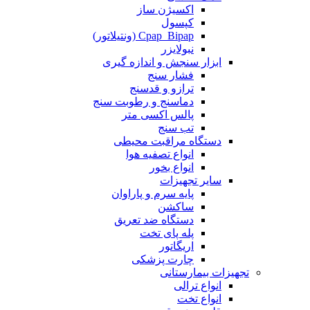
اکسیژن ساز
کپسول
Cpap_Bipap (ونتیلاتور)
نبولایزر
ابزار سنجش و اندازه گیری
فشار سنج
ترازو و قدسنج
دماسنج و رطوبت سنج
پالس اکسی متر
تب سنج
دستگاه مراقبت محیطی
انواع تصفیه هوا
انواع بخور
سایر تجهیزات
پایه سرم و پاراوان
ساکشن
دستگاه ضد تعریق
پله پای تخت
اریگاتور
چارت پزشکی
تجهیزات بیمارستانی
انواع ترالی
انواع تخت