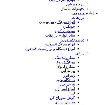
ایرکامپرشن
تجهیزات ماساژ
لوازم مصرفی
تزریقات
انواع سرنگ و سرسوزن
خونگیری
سیفتی باکس
سایر لوازم تزریقات
دیابت (قندخون)
انواع سرنگ انسولین
انواع دستگاه و نوار تست قندخون
زیبایی
میکرونیدلینگ
سرنگ تزریق
میکروکانولا
مزوتراپی
ویبراتور
دستگاه بخور
نخ جراحی
انواع آیس ژل
لیزر
گوش سوراخ کن
صندلی زیبایی