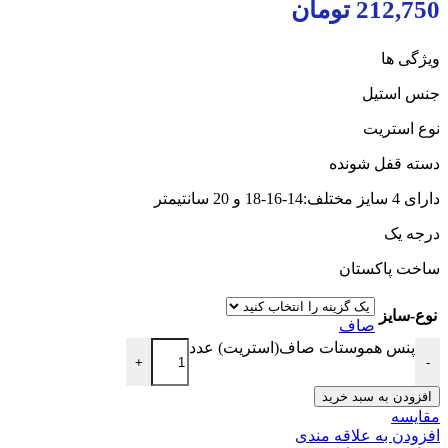
212,750 تومان
ویژگی ها
جنس استیل
نوع استریت
دسته قفل شونده
دارای 4 سایز مختلف:14-16-18 و 20 سانتیمتر
درجه یک
ساخت پاکستان
نوع-سایز
صاف
پنس هموستات صاف(استریت) عدد
+
-
افزودن به سبد خرید
مقایسه
افزودن به علاقه مندی