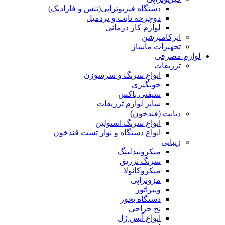
دستگاه فیزیوتراپی(تنس و فارادیک)
دوچرخه ثابت و تردمیل
لوازم کار درمانی
ایرکامپرشن
تجهیزات ماساژ
لوازم مصرفی
تزریقات
انواع سرنگ و سرسوزن
خونگیری
سیفتی باکس
سایر لوازم تزریقات
دیابت (قندخون)
انواع سرنگ انسولین
انواع دستگاه و نوار تست قندخون
زیبایی
میکرونیدلینگ
سرنگ تزریق
میکروکانولا
مزوتراپی
ویبراتور
دستگاه بخور
نخ جراحی
انواع آیس ژل