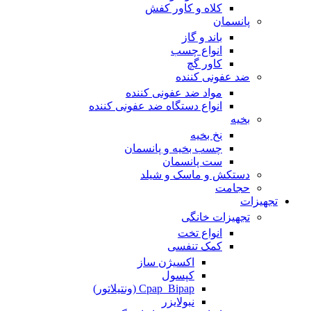
کلاه و کاور کفش
پانسمان
باند و گاز
انواع چسب
کاور گچ
ضد عفونی کننده
مواد ضد عفونی کننده
انواع دستگاه ضد عفونی کننده
بخیه
نخ بخیه
چسب بخیه و پانسمان
ست پانسمان
دستکش و ماسک و شیلد
حجامت
تجهیزات
تجهیزات خانگی
انواع تخت
کمک تنفسی
اکسیژن ساز
کپسول
Cpap_Bipap (ونتیلاتور)
نبولایزر