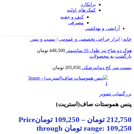
برانکارد
کمک های اولیه
کیف و جعبه
مصرفی
آرایشی و بهداشتی
خانه
/
ابزار جراحی تخصصی و عمومی
/
پنست و پنس
هوک دو شاخ تیز طول 16 سانتیمتر
448,500
تومان
بازگشت به محصولات
پنست سر کج دندانپزشکی
205,850
تومان
بزرگنمایی تصویر
پنس هموستات صاف(استریت)
212,750
تومان
–
109,250
تومان
Price
range: 109,250 تومان through