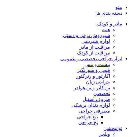
منو
دسته بندی ها
مادر و کودک
همه
شیردوش برقی و دستی
لوازم شیردهی
مراقبت از مادر
مراقبت از کودک
ابزار جراحی تخصصی و عمومی
پنست و پنس
قیچی و سوزنگیر
اکارتور و رترکتور
جراحی زنان
بن کاتر و بن هولدر
تخصصی
ظروف استیل
لوازم دندان پزشکی
مصرفی جراحی
تیغ جراحی
نخ جراحی
توانبخشی
ویلچر