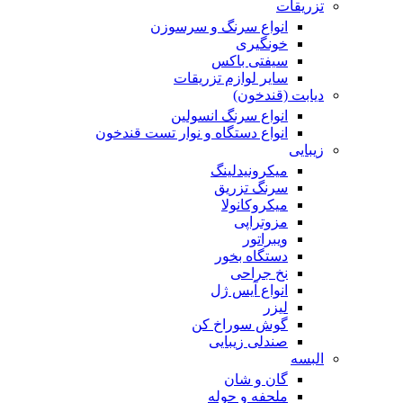
تزریقات
انواع سرنگ و سرسوزن
خونگیری
سیفتی باکس
سایر لوازم تزریقات
دیابت (قندخون)
انواع سرنگ انسولین
انواع دستگاه و نوار تست قندخون
زیبایی
میکرونیدلینگ
سرنگ تزریق
میکروکانولا
مزوتراپی
ویبراتور
دستگاه بخور
نخ جراحی
انواع آیس ژل
لیزر
گوش سوراخ کن
صندلی زیبایی
البسه
گان و شان
ملحفه و حوله