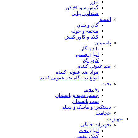
لیزر
گوش سوراخ کن
صندلی زیبایی
البسه
گان و شان
ملحفه و حوله
کلاه و کاور کفش
پانسمان
باند و گاز
انواع چسب
کاور گچ
ضد عفونی کننده
مواد ضد عفونی کننده
انواع دستگاه ضد عفونی کننده
بخیه
نخ بخیه
چسب بخیه و پانسمان
ست پانسمان
دستکش و ماسک و شیلد
حجامت
تجهیزات
تجهیزات خانگی
انواع تخت
کمک تنفسی