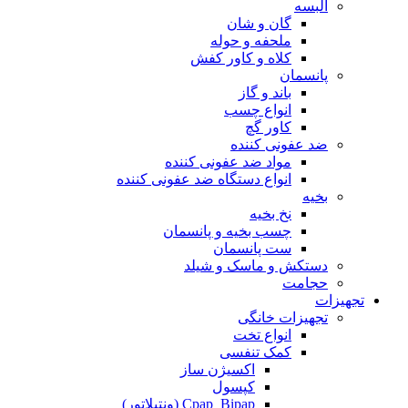
البسه
گان و شان
ملحفه و حوله
کلاه و کاور کفش
پانسمان
باند و گاز
انواع چسب
کاور گچ
ضد عفونی کننده
مواد ضد عفونی کننده
انواع دستگاه ضد عفونی کننده
بخیه
نخ بخیه
چسب بخیه و پانسمان
ست پانسمان
دستکش و ماسک و شیلد
حجامت
تجهیزات
تجهیزات خانگی
انواع تخت
کمک تنفسی
اکسیژن ساز
کپسول
Cpap_Bipap (ونتیلاتور)