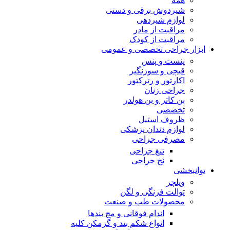
همه
شیردوش برقی و دستی
لوازم شیردهی
مراقبت از مادر
مراقبت از کودک
ابزار جراحی تخصصی و عمومی
پنست و پنس
قیچی و سوزنگیر
اکارتور و رترکتور
جراحی زنان
بن کاتر و بن هولدر
تخصصی
ظروف استیل
لوازم دندان پزشکی
مصرفی جراحی
تیغ جراحی
نخ جراحی
توانبخشی
ویلچر
توالت فرنگی و لگن
محصولات طب و صنعت
اندام فوقانی و مچ بندها
انواع شکم بند و گرمکن کلیه