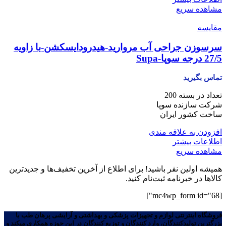
مشاهده سریع
مقایسه
سرسوزن جراحی آب مروارید-هیدرودایسکشن-با زاویه
27/5 درجه سوپا-Supa
تماس بگیرید
تعداد در بسته 200
شرکت سازنده سوپا
ساخت کشور ایران
افزودن به علاقه مندی
اطلاعات بیشتر
مشاهده سریع
همیشه اولین نفر باشید! برای اطلاع از آخرین تخفیف‌ها و جدیدترین
کالاها در خبرنامه ثبت‌نام کنید.
[mc4wp_form id="68"]
فروشگاه اینترنتی لوازم و تجهیزات پزشکی و بهداشتی و آرایشی پرهان طب با
بزرگترین تولیدکنندگان، وارد کنندگان و توزیع کنندگان در این حوزه همکاری میکند و