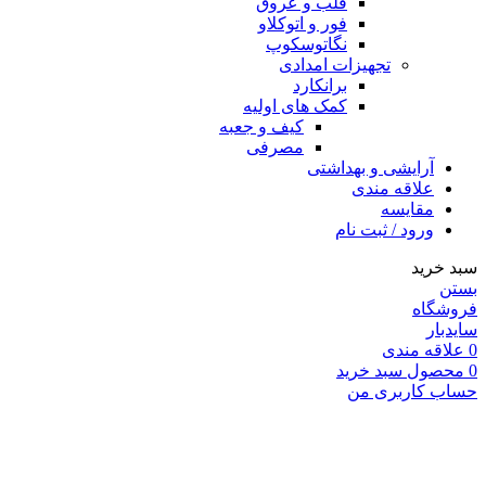
قلب و عروق
فور و اتوکلاو
نگاتوسکوپ
تجهیزات امدادی
برانکارد
کمک های اولیه
کیف و جعبه
مصرفی
آرایشی و بهداشتی
علاقه مندی
مقایسه
ورود / ثبت نام
سبد خرید
بستن
فروشگاه
سایدبار
0
علاقه مندی
0
محصول
سبد خرید
حساب کاربری من