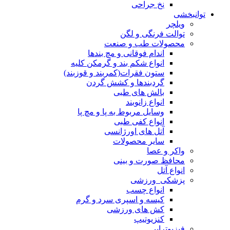
نخ جراحی
توانبخشی
ویلچر
توالت فرنگی و لگن
محصولات طب و صنعت
اندام فوقانی و مچ بندها
انواع شکم بند و گرمکن کلیه
ستون فقرات(کمربند و قوزبند)
گردبندها و کشش گردن
بالش های طبی
انواع زانوبند
وسایل مربوط به پا و مچ پا
انواع کفی طبی
آتل های اورژانسی
سایر محصولات
واکر و عصا
محافظ صورت و بینی
انواع آتل
پزشکی_ورزشی
انواع چسب
کیسه و اسپری سرد و گرم
کش های ورزشی
کنزیوتیپ
فیزیوتراپی