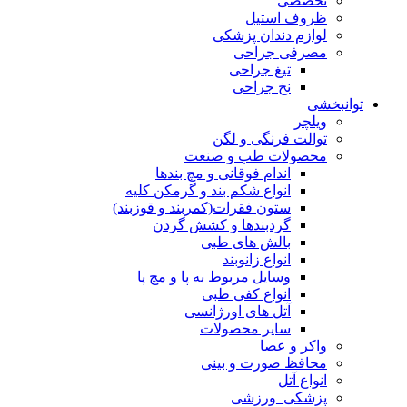
تخصصی
ظروف استیل
لوازم دندان پزشکی
مصرفی جراحی
تیغ جراحی
نخ جراحی
توانبخشی
ویلچر
توالت فرنگی و لگن
محصولات طب و صنعت
اندام فوقانی و مچ بندها
انواع شکم بند و گرمکن کلیه
ستون فقرات(کمربند و قوزبند)
گردبندها و کشش گردن
بالش های طبی
انواع زانوبند
وسایل مربوط به پا و مچ پا
انواع کفی طبی
آتل های اورژانسی
سایر محصولات
واکر و عصا
محافظ صورت و بینی
انواع آتل
پزشکی_ورزشی