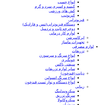
انواع چسب
کیسه و اسپری سرد و گرم
کش های ورزشی
کنزیوتیپ
فیزیوتراپی
دستگاه فیزیوتراپی(تنس و فارادیک)
دوچرخه ثابت و تردمیل
لوازم کار درمانی
ایرکامپرشن
تجهیزات ماساژ
لوازم مصرفی
تزریقات
انواع سرنگ و سرسوزن
خونگیری
سیفتی باکس
سایر لوازم تزریقات
دیابت (قندخون)
انواع سرنگ انسولین
انواع دستگاه و نوار تست قندخون
زیبایی
میکرونیدلینگ
سرنگ تزریق
میکروکانولا
مزوتراپی