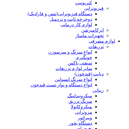
کنزیوتیپ
فیزیوتراپی
دستگاه فیزیوتراپی(تنس و فارادیک)
دوچرخه ثابت و تردمیل
لوازم کار درمانی
ایرکامپرشن
تجهیزات ماساژ
لوازم مصرفی
تزریقات
انواع سرنگ و سرسوزن
خونگیری
سیفتی باکس
سایر لوازم تزریقات
دیابت (قندخون)
انواع سرنگ انسولین
انواع دستگاه و نوار تست قندخون
زیبایی
میکرونیدلینگ
سرنگ تزریق
میکروکانولا
مزوتراپی
ویبراتور
دستگاه بخور
نخ جراحی