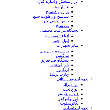
ابزار سنجش و اندازه گیری
فشار سنج
ترازو و قدسنج
دماسنج و رطوبت سنج
پالس اکسی متر
تب سنج
دستگاه مراقبت محیطی
انواع تصفیه هوا
انواع بخور
سایر تجهیزات
پایه سرم و پاراوان
ساکشن
دستگاه ضد تعریق
پله پای تخت
اریگاتور
چارت پزشکی
تجهیزات بیمارستانی
انواع ترالی
انواع تخت
قلب و عروق
فور و اتوکلاو
نگاتوسکوپ
تجهیزات امدادی