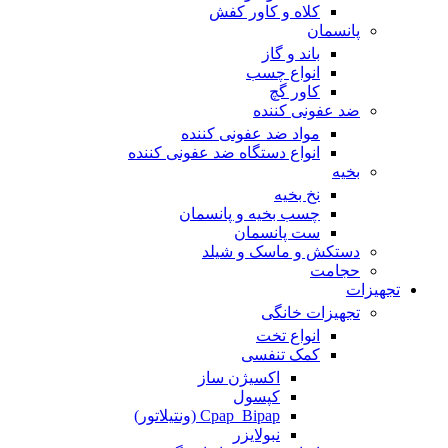
کلاه و کاور کفش
پانسمان
باند و گاز
انواع چسب
کاور گچ
ضد عفونی کننده
مواد ضد عفونی کننده
انواع دستگاه ضد عفونی کننده
بخیه
نخ بخیه
چسب بخیه و پانسمان
ست پانسمان
دستکش و ماسک و شیلد
حجامت
تجهیزات
تجهیزات خانگی
انواع تخت
کمک تنفسی
اکسیژن ساز
کپسول
Cpap_Bipap (ونتیلاتور)
نبولایزر