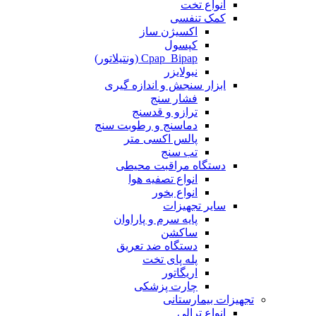
انواع تخت
کمک تنفسی
اکسیژن ساز
کپسول
Cpap_Bipap (ونتیلاتور)
نبولایزر
ابزار سنجش و اندازه گیری
فشار سنج
ترازو و قدسنج
دماسنج و رطوبت سنج
پالس اکسی متر
تب سنج
دستگاه مراقبت محیطی
انواع تصفیه هوا
انواع بخور
سایر تجهیزات
پایه سرم و پاراوان
ساکشن
دستگاه ضد تعریق
پله پای تخت
اریگاتور
چارت پزشکی
تجهیزات بیمارستانی
انواع ترالی