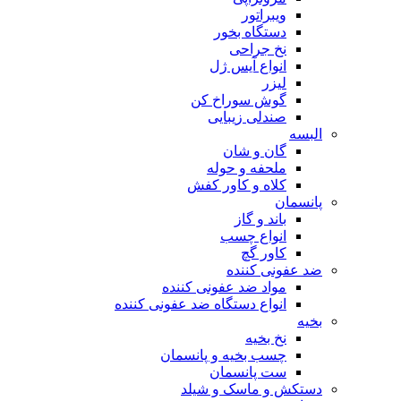
ویبراتور
دستگاه بخور
نخ جراحی
انواع آیس ژل
لیزر
گوش سوراخ کن
صندلی زیبایی
البسه
گان و شان
ملحفه و حوله
کلاه و کاور کفش
پانسمان
باند و گاز
انواع چسب
کاور گچ
ضد عفونی کننده
مواد ضد عفونی کننده
انواع دستگاه ضد عفونی کننده
بخیه
نخ بخیه
چسب بخیه و پانسمان
ست پانسمان
دستکش و ماسک و شیلد