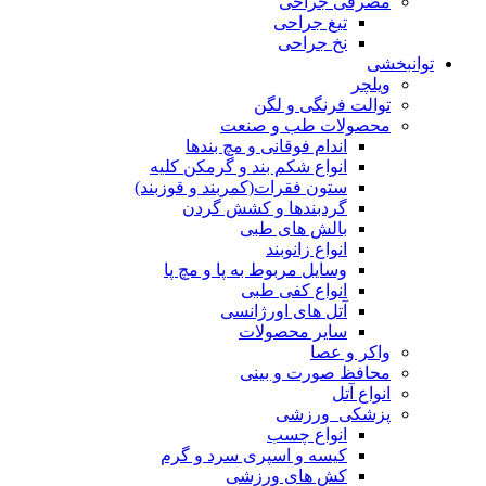
مصرفی جراحی
تیغ جراحی
نخ جراحی
توانبخشی
ویلچر
توالت فرنگی و لگن
محصولات طب و صنعت
اندام فوقانی و مچ بندها
انواع شکم بند و گرمکن کلیه
ستون فقرات(کمربند و قوزبند)
گردبندها و کشش گردن
بالش های طبی
انواع زانوبند
وسایل مربوط به پا و مچ پا
انواع کفی طبی
آتل های اورژانسی
سایر محصولات
واکر و عصا
محافظ صورت و بینی
انواع آتل
پزشکی_ورزشی
انواع چسب
کیسه و اسپری سرد و گرم
کش های ورزشی