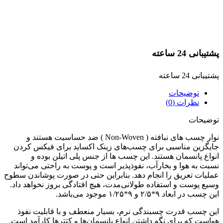
پشتیبانی 24 ساعته
پشتیبانی 24 ساعته
توضیحات
نظرات (0)
توضیحات
نوار چسب های نبافته ( Non-Woven ) ضد حساسیت هستند و
جایگزین مناسبی برای چسب‌های زینک اکساید برای فیکس کردن
انواع پانسمان هستند. این چسب ها از جنس پلی اتیلن بوده و
نسبت به هوا و بخارآب، نفوذپذیر است و پوست به راحتی می‌تواند
عملیات تعریق را انجام دهد. بنابراین حتی در صورت پوشاندن سطوح
وسیع پوست و استفاده طولانی‌مدت، هیچ‌ افتادگی بروز نخواهد داد.
این چسب در ابعاد ۹*۲/۵ و ۹*۱/۲۵ موجود می‌باشد.
این چسب قدرت چسبندگی نرم، بسیار منعطف و با قابلیت نفوذ
هواست که برای نگه داشتن انواع پانسمان‌ها و کتتر‌ها کارآمد است.