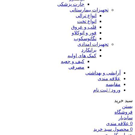
چارت پزشکی
تجهیزات بیمارستانی
انواع ترالی
انواع تخت
قلب و عروق
فور و اتوکلاو
نگاتوسکوپ
تجهیزات امدادی
برانکارد
کمک های اولیه
کیف و جعبه
مصرفی
آرایشی و بهداشتی
علاقه مندی
مقایسه
ورود / ثبت نام
سبد خرید
بستن
فروشگاه
سایدبار
0
علاقه مندی
0
محصول
سبد خرید
حساب کاربری من