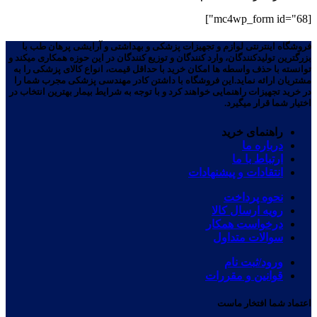
[mc4wp_form id="68"]
فروشگاه اینترنتی لوازم و تجهیزات پزشکی و بهداشتی و آرایشی پرهان طب با
بزرگترین تولیدکنندگان، وارد کنندگان و توزیع کنندگان در این حوزه همکاری میکند و
توانسته با حذف واسطه ها امکان خرید با حداقل قیمت، انواع کالای پزشکی را به
مشتریان ارائه نماید.این فروشگاه با داشتن کادر مهندسی پزشکی مجرب شما را
در خرید تجهیزات راهنمایی خواهند کرد و با توجه به شرایط بیمار بهترین انتخاب در
اختیار شما قرار میگیرد.
راهنمای خرید
درباره ما
ارتباط با ما
انتقادات و پیشنهادات
نحوه پرداخت
رویه ارسال کالا
درخواست همکار
سوالات متداول
ورود/ثبت نام
قوانین و مقررات
اعتماد شما افتخار ماست