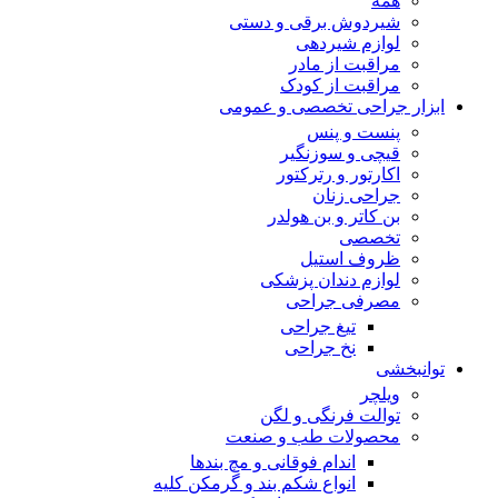
همه
شیردوش برقی و دستی
لوازم شیردهی
مراقبت از مادر
مراقبت از کودک
ابزار جراحی تخصصی و عمومی
پنست و پنس
قیچی و سوزنگیر
اکارتور و رترکتور
جراحی زنان
بن کاتر و بن هولدر
تخصصی
ظروف استیل
لوازم دندان پزشکی
مصرفی جراحی
تیغ جراحی
نخ جراحی
توانبخشی
ویلچر
توالت فرنگی و لگن
محصولات طب و صنعت
اندام فوقانی و مچ بندها
انواع شکم بند و گرمکن کلیه