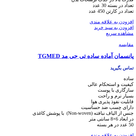
تعداد در بسته 30 عدد
تعداد در کارتن 450 عدد
افزودن به علاقه مندی
افزودن به سبد خرید
مشاهده سریع
مقایسه
پانسمان آماده ساده تی جی مد TGMED
تماس بگیرید
ساده
کیفیت و استحکام عالی
سازگاری با پوست
بسیار نرم و راحت
قابلیت نفوذ پذیری هوا
دارای چسب ضد حساسیت
جنس از الیاف نبافته (Non-woven) با پوشش کاغذی
در ابعاد 6×8 سانتی متر
50 عدد در هر بسته
افزودن به علاقه مندی