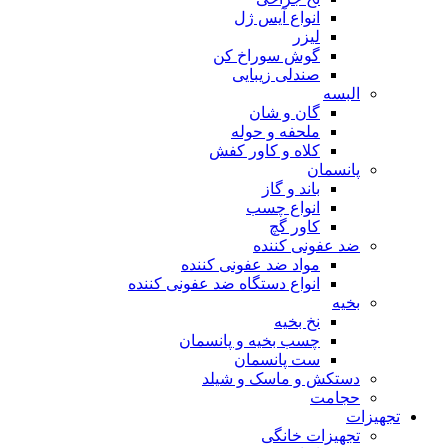
انواع آیس ژل
لیزر
گوش سوراخ کن
صندلی زیبایی
البسه
گان و شان
ملحفه و حوله
کلاه و کاور کفش
پانسمان
باند و گاز
انواع چسب
کاور گچ
ضد عفونی کننده
مواد ضد عفونی کننده
انواع دستگاه ضد عفونی کننده
بخیه
نخ بخیه
چسب بخیه و پانسمان
ست پانسمان
دستکش و ماسک و شیلد
حجامت
تجهیزات
تجهیزات خانگی