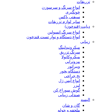
تزریقات
انواع سرنگ و سرسوزن
خونگیری
سیفتی باکس
سایر لوازم تزریقات
دیابت (قندخون)
انواع سرنگ انسولین
انواع دستگاه و نوار تست قندخون
زیبایی
میکرونیدلینگ
سرنگ تزریق
میکروکانولا
مزوتراپی
ویبراتور
دستگاه بخور
نخ جراحی
انواع آیس ژل
لیزر
گوش سوراخ کن
صندلی زیبایی
البسه
گان و شان
ملحفه و حوله