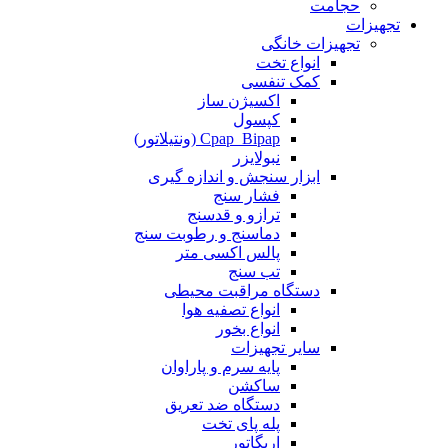
حجامت
تجهیزات
تجهیزات خانگی
انواع تخت
کمک تنفسی
اکسیژن ساز
کپسول
Cpap_Bipap (ونتیلاتور)
نبولایزر
ابزار سنجش و اندازه گیری
فشار سنج
ترازو و قدسنج
دماسنج و رطوبت سنج
پالس اکسی متر
تب سنج
دستگاه مراقبت محیطی
انواع تصفیه هوا
انواع بخور
سایر تجهیزات
پایه سرم و پاراوان
ساکشن
دستگاه ضد تعریق
پله پای تخت
اریگاتور