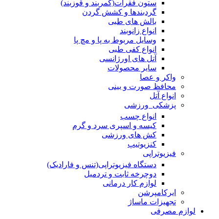
ستون فقرات(کمربند و قوزبند)
گردبندها و کشش گردن
بالش های طبی
انواع زانوبند
وسایل مربوط به پا و مچ پا
انواع کفی طبی
آتل های اورژانسی
سایر محصولات
واکر و عصا
محافظ صورت و بینی
انواع آتل
پزشکی_ورزشی
انواع چسب
کیسه و اسپری سرد و گرم
کش های ورزشی
کنزیوتیپ
فیزیوتراپی
دستگاه فیزیوتراپی(تنس و فارادیک)
دوچرخه ثابت و تردمیل
لوازم کار درمانی
ایرکامپرشن
تجهیزات ماساژ
لوازم مصرفی