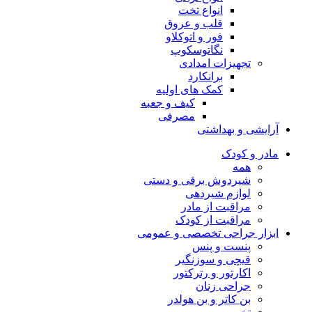
انواع تخت
قلب و عروق
فور و اتوکلاو
نگاتوسکوپ
تجهیزات امدادی
برانکارد
کمک های اولیه
کیف و جعبه
مصرفی
آرایشی و بهداشتی
مادر و کودک
همه
شیردوش برقی و دستی
لوازم شیردهی
مراقبت از مادر
مراقبت از کودک
ابزار جراحی تخصصی و عمومی
پنست و پنس
قیچی و سوزنگیر
اکارتور و رترکتور
جراحی زنان
بن کاتر و بن هولدر