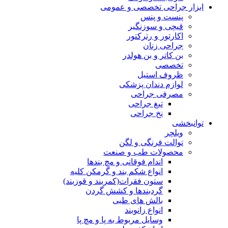
ابزار جراحی تخصصی و عمومی
پنست و پنس
قیچی و سوزنگیر
اکارتور و رترکتور
جراحی زنان
بن کاتر و بن هولدر
تخصصی
ظروف استیل
لوازم دندان پزشکی
مصرفی جراحی
تیغ جراحی
نخ جراحی
توانبخشی
ویلچر
توالت فرنگی و لگن
محصولات طب و صنعت
اندام فوقانی و مچ بندها
انواع شکم بند و گرمکن کلیه
ستون فقرات(کمربند و قوزبند)
گردبندها و کشش گردن
بالش های طبی
انواع زانوبند
وسایل مربوط به پا و مچ پا