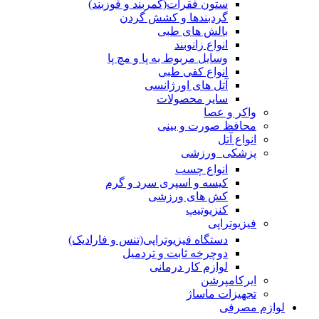
ستون فقرات(کمربند و قوزبند)
گردبندها و کشش گردن
بالش های طبی
انواع زانوبند
وسایل مربوط به پا و مچ پا
انواع کفی طبی
آتل های اورژانسی
سایر محصولات
واکر و عصا
محافظ صورت و بینی
انواع آتل
پزشکی_ورزشی
انواع چسب
کیسه و اسپری سرد و گرم
کش های ورزشی
کنزیوتیپ
فیزیوتراپی
دستگاه فیزیوتراپی(تنس و فارادیک)
دوچرخه ثابت و تردمیل
لوازم کار درمانی
ایرکامپرشن
تجهیزات ماساژ
لوازم مصرفی