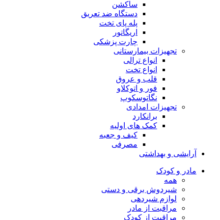
ساکشن
دستگاه ضد تعریق
پله پای تخت
اریگاتور
چارت پزشکی
تجهیزات بیمارستانی
انواع ترالی
انواع تخت
قلب و عروق
فور و اتوکلاو
نگاتوسکوپ
تجهیزات امدادی
برانکارد
کمک های اولیه
کیف و جعبه
مصرفی
آرایشی و بهداشتی
مادر و کودک
همه
شیردوش برقی و دستی
لوازم شیردهی
مراقبت از مادر
مراقبت از کودک