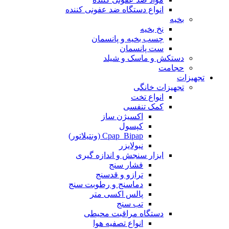
انواع دستگاه ضد عفونی کننده
بخیه
نخ بخیه
چسب بخیه و پانسمان
ست پانسمان
دستکش و ماسک و شیلد
حجامت
تجهیزات
تجهیزات خانگی
انواع تخت
کمک تنفسی
اکسیژن ساز
کپسول
Cpap_Bipap (ونتیلاتور)
نبولایزر
ابزار سنجش و اندازه گیری
فشار سنج
ترازو و قدسنج
دماسنج و رطوبت سنج
پالس اکسی متر
تب سنج
دستگاه مراقبت محیطی
انواع تصفیه هوا