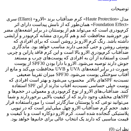
توضیحات
مدل «Haute Protection» کرم ضدآفتاب برند «الارو» (Ellaro) سری
«Foundation Effect» همان‌طور که از نامش پیداست دارای اثر
کرم‌پودری است که می‌تواند هم از پوستتان در برابر اشعه‌های مضر
نور خورشید محافظت کند و هم کاربردی مشابه کرم‌پودر و آرایشی
داشته باشد. رنگ کرم الارو بژ روشن است که برای افرادی که
پوستی روشن و حتی گندمی دارند مناسب خواهد بود. ماندگاری
ضدآفتاب کرم‌پودری الارو بالا است و این کرم فاقد پارابن و چربی
است و استفاده از آن به افرادی که پوست‌های چرب و مستعد
جوش دارند توصیه می‌شود. الارو با دارا بودن SPF30 از پوست
صورت در برابر اشعه‌های UVA و UVB محافظت می‌کند و مانع از
آفتاب سوختگی پوست می‌شود. SPF30 میزان تقریباً ضعیفی
نسبت‌به SPFهای بالاتر محسوب می‌شود و بهتر است افرادی که
پوست خیلی حساسی نسبت‌به آفتاب ندارند از این SPF استفاده
کنند. ضدآفتاب‌های الارو از نوع کرم‌پودری و معمولی در حجم‌ها و
SPFهای مختلف وجود دارند که از کیفیت بالایی برخوردارند و شما
می‌توانید نوعی که با پوستتان سازگارتر است را مورداستفاده قرار
دهید. حجم کرم ضدآفتاب الارو چهل میلی‌لیتر است که در تیوپی
پلاستیکی گنجانده شده است. کرم الارو دوکاره است و با کیفیت و
قیمت مناسبی که دارند یک انتخاب عالی برای خانم‌ها خواهد بود.
نظرات (0)