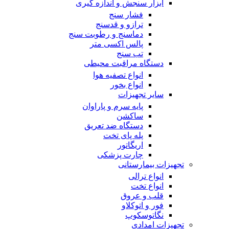
ابزار سنجش و اندازه گیری
فشار سنج
ترازو و قدسنج
دماسنج و رطوبت سنج
پالس اکسی متر
تب سنج
دستگاه مراقبت محیطی
انواع تصفیه هوا
انواع بخور
سایر تجهیزات
پایه سرم و پاراوان
ساکشن
دستگاه ضد تعریق
پله پای تخت
اریگاتور
چارت پزشکی
تجهیزات بیمارستانی
انواع ترالی
انواع تخت
قلب و عروق
فور و اتوکلاو
نگاتوسکوپ
تجهیزات امدادی