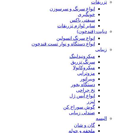
تزریقات
انواع سرنگ و سرسوزن
خونگیری
سیفتی باکس
سایر لوازم تزریقات
دیابت (قندخون)
انواع سرنگ انسولین
انواع دستگاه و نوار تست قندخون
زیبایی
میکرونیدلینگ
سرنگ تزریق
میکروکانولا
مزوتراپی
ویبراتور
دستگاه بخور
نخ جراحی
انواع آیس ژل
لیزر
گوش سوراخ کن
صندلی زیبایی
البسه
گان و شان
ملحفه و حوله