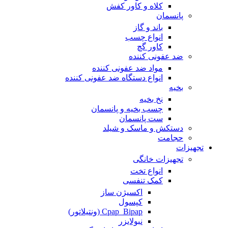
کلاه و کاور کفش
پانسمان
باند و گاز
انواع چسب
کاور گچ
ضد عفونی کننده
مواد ضد عفونی کننده
انواع دستگاه ضد عفونی کننده
بخیه
نخ بخیه
چسب بخیه و پانسمان
ست پانسمان
دستکش و ماسک و شیلد
حجامت
تجهیزات
تجهیزات خانگی
انواع تخت
کمک تنفسی
اکسیژن ساز
کپسول
Cpap_Bipap (ونتیلاتور)
نبولایزر