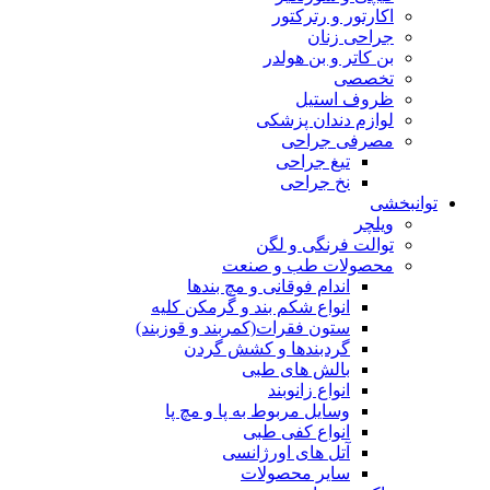
اکارتور و رترکتور
جراحی زنان
بن کاتر و بن هولدر
تخصصی
ظروف استیل
لوازم دندان پزشکی
مصرفی جراحی
تیغ جراحی
نخ جراحی
توانبخشی
ویلچر
توالت فرنگی و لگن
محصولات طب و صنعت
اندام فوقانی و مچ بندها
انواع شکم بند و گرمکن کلیه
ستون فقرات(کمربند و قوزبند)
گردبندها و کشش گردن
بالش های طبی
انواع زانوبند
وسایل مربوط به پا و مچ پا
انواع کفی طبی
آتل های اورژانسی
سایر محصولات