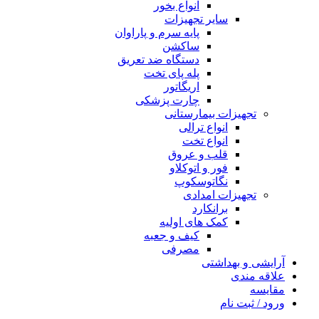
انواع بخور
سایر تجهیزات
پایه سرم و پاراوان
ساکشن
دستگاه ضد تعریق
پله پای تخت
اریگاتور
چارت پزشکی
تجهیزات بیمارستانی
انواع ترالی
انواع تخت
قلب و عروق
فور و اتوکلاو
نگاتوسکوپ
تجهیزات امدادی
برانکارد
کمک های اولیه
کیف و جعبه
مصرفی
آرایشی و بهداشتی
علاقه مندی
مقایسه
ورود / ثبت نام