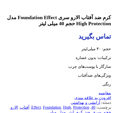
کرم ضد آفتاب الارو سری Foundation Effect مدل
High Protection حجم 40 میلی لیتر
تماس بگیرید
حجم: ۴۰ میلی‌لیتر
ترکیبات: بدون عصاره
سازگار با پوست‌های چرب
ویژگی‌های ضدآفتاب
رنگی
مقایسه
افزودن به علاقه مندی
دسته:
آرایشی و بهداشتی
برچسب:
40
,
Protection
,
High
,
Foundation
,
Effect
,
آفتاب
,
الارو
,
حجم
,
سری
,
ضد
,
کرم
,
لیتر
,
مدل
,
میلی