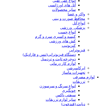
انواع کفی طبی
آتل های اورژانسی
سایر محصولات
واکر و عصا
محافظ صورت و بینی
انواع آتل
پزشکی_ورزشی
انواع چسب
کیسه و اسپری سرد و گرم
کش های ورزشی
کنزیوتیپ
فیزیوتراپی
دستگاه فیزیوتراپی(تنس و فارادیک)
دوچرخه ثابت و تردمیل
لوازم کار درمانی
ایرکامپرشن
تجهیزات ماساژ
لوازم مصرفی
تزریقات
انواع سرنگ و سرسوزن
خونگیری
سیفتی باکس
سایر لوازم تزریقات
دیابت (قندخون)