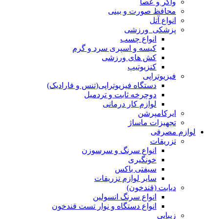
واکر و عصا
محافظ صورت و بینی
انواع آتل
پزشکی_ورزشی
انواع چسب
کیسه و اسپری سرد و گرم
کش های ورزشی
کنزیوتیپ
فیزیوتراپی
دستگاه فیزیوتراپی(تنس و فارادیک)
دوچرخه ثابت و تردمیل
لوازم کار درمانی
ایرکامپرشن
تجهیزات ماساژ
لوازم مصرفی
تزریقات
انواع سرنگ و سرسوزن
خونگیری
سیفتی باکس
سایر لوازم تزریقات
دیابت (قندخون)
انواع سرنگ انسولین
انواع دستگاه و نوار تست قندخون
زیبایی