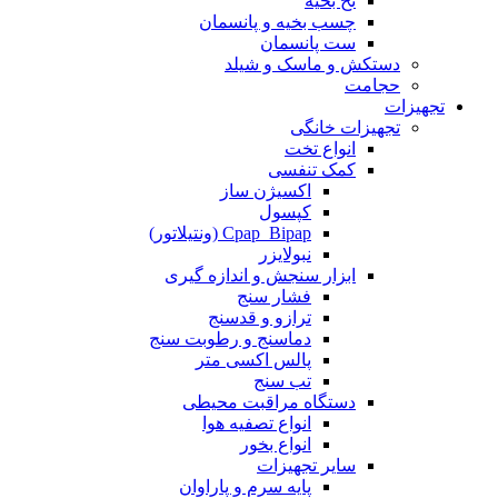
نخ بخیه
چسب بخیه و پانسمان
ست پانسمان
دستکش و ماسک و شیلد
حجامت
تجهیزات
تجهیزات خانگی
انواع تخت
کمک تنفسی
اکسیژن ساز
کپسول
Cpap_Bipap (ونتیلاتور)
نبولایزر
ابزار سنجش و اندازه گیری
فشار سنج
ترازو و قدسنج
دماسنج و رطوبت سنج
پالس اکسی متر
تب سنج
دستگاه مراقبت محیطی
انواع تصفیه هوا
انواع بخور
سایر تجهیزات
پایه سرم و پاراوان