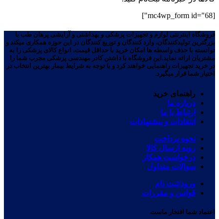
[mc4wp_form id="68"]
فروشگاه اینترنتی لوازم و تجهیزات پزشکی و بهداشتی و آرایشی پرهان طب با
بزرگترین تولیدکنندگان، وارد کنندگان و توزیع کنندگان در این حوزه همکاری میکند و
توانسته با حذف واسطه ها امکان خرید با حداقل قیمت، انواع کالای پزشکی را به
مشتریان ارائه نماید.این فروشگاه با داشتن کادر مهندسی پزشکی مجرب شما را
در خرید تجهیزات راهنمایی خواهند کرد و با توجه به شرایط بیمار بهترین انتخاب در
اختیار شما قرار میگیرد.
راهنمای خرید
درباره ما
ارتباط با ما
انتقادات و پیشنهادات
نحوه پرداخت
رویه ارسال کالا
درخواست همکار
سوالات متداول
ورود/ثبت نام
قوانین و مقررات
اعتماد شما افتخار ماست