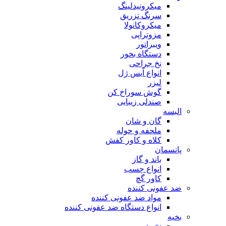
میکرونیدلینگ
سرنگ تزریق
میکروکانولا
مزوتراپی
ویبراتور
دستگاه بخور
نخ جراحی
انواع آیس ژل
لیزر
گوش سوراخ کن
صندلی زیبایی
البسه
گان و شان
ملحفه و حوله
کلاه و کاور کفش
پانسمان
باند و گاز
انواع چسب
کاور گچ
ضد عفونی کننده
مواد ضد عفونی کننده
انواع دستگاه ضد عفونی کننده
بخیه