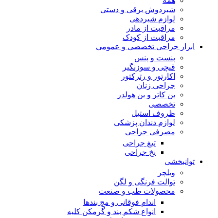
همه
شیردوش برقی و دستی
لوازم شیردهی
مراقبت از مادر
مراقبت از کودک
ابزار جراحی تخصصی و عمومی
پنست و پنس
قیچی و سوزنگیر
اکارتور و رترکتور
جراحی زنان
بن کاتر و بن هولدر
تخصصی
ظروف استیل
لوازم دندان پزشکی
مصرفی جراحی
تیغ جراحی
نخ جراحی
توانبخشی
ویلچر
توالت فرنگی و لگن
محصولات طب و صنعت
اندام فوقانی و مچ بندها
انواع شکم بند و گرمکن کلیه