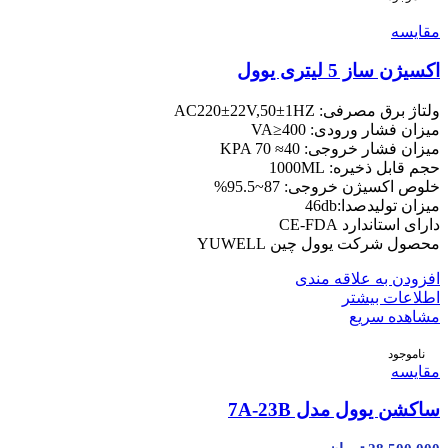
مقایسه
اکسیژن ساز 5 لیتری یوول
ولتاژ برق مصرفی: AC220±22V,50±1HZ
میزان فشار ورودی: VA≥400
میزان فشار خروجی: KPA 70 ≈40
حجم قابل ذخیره: 1000ML
خلوص اکسیژن خروجی: 87~95.5%
میزان تولیدصدا:46db
دارای استاندارد CE-FDA
محصول شرکت یوول چین YUWELL
افزودن به علاقه مندی
اطلاعات بیشتر
مشاهده سریع
ناموجود
مقایسه
ساکشن یوول مدل 7A-23B