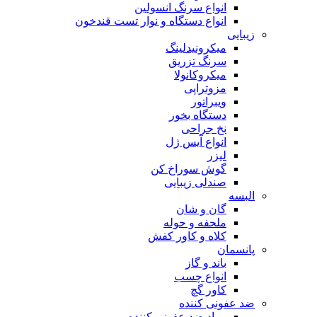
انواع سرنگ انسولین
انواع دستگاه و نوار تست قندخون
زیبایی
میکرونیدلینگ
سرنگ تزریق
میکروکانولا
مزوتراپی
ویبراتور
دستگاه بخور
نخ جراحی
انواع آیس ژل
لیزر
گوش سوراخ کن
صندلی زیبایی
البسه
گان و شان
ملحفه و حوله
کلاه و کاور کفش
پانسمان
باند و گاز
انواع چسب
کاور گچ
ضد عفونی کننده
مواد ضد عفونی کننده