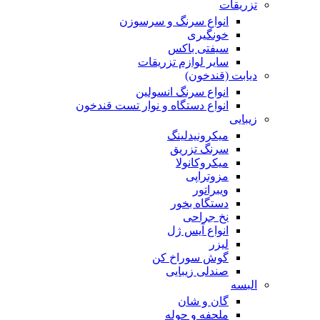
تزریقات
انواع سرنگ و سرسوزن
خونگیری
سیفتی باکس
سایر لوازم تزریقات
دیابت (قندخون)
انواع سرنگ انسولین
انواع دستگاه و نوار تست قندخون
زیبایی
میکرونیدلینگ
سرنگ تزریق
میکروکانولا
مزوتراپی
ویبراتور
دستگاه بخور
نخ جراحی
انواع آیس ژل
لیزر
گوش سوراخ کن
صندلی زیبایی
البسه
گان و شان
ملحفه و حوله