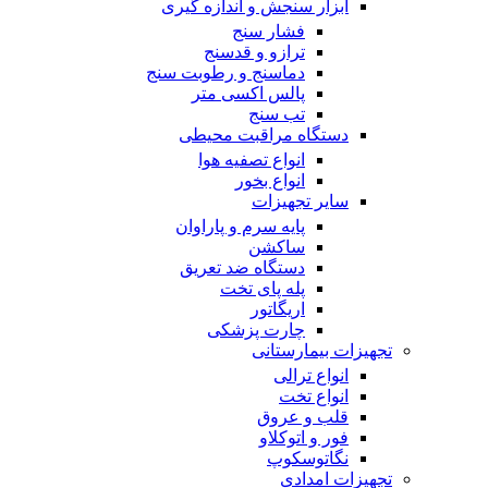
ابزار سنجش و اندازه گیری
فشار سنج
ترازو و قدسنج
دماسنج و رطوبت سنج
پالس اکسی متر
تب سنج
دستگاه مراقبت محیطی
انواع تصفیه هوا
انواع بخور
سایر تجهیزات
پایه سرم و پاراوان
ساکشن
دستگاه ضد تعریق
پله پای تخت
اریگاتور
چارت پزشکی
تجهیزات بیمارستانی
انواع ترالی
انواع تخت
قلب و عروق
فور و اتوکلاو
نگاتوسکوپ
تجهیزات امدادی