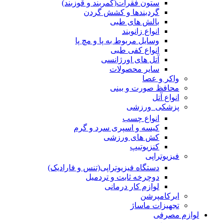
ستون فقرات(کمربند و قوزبند)
گردبندها و کشش گردن
بالش های طبی
انواع زانوبند
وسایل مربوط به پا و مچ پا
انواع کفی طبی
آتل های اورژانسی
سایر محصولات
واکر و عصا
محافظ صورت و بینی
انواع آتل
پزشکی_ورزشی
انواع چسب
کیسه و اسپری سرد و گرم
کش های ورزشی
کنزیوتیپ
فیزیوتراپی
دستگاه فیزیوتراپی(تنس و فارادیک)
دوچرخه ثابت و تردمیل
لوازم کار درمانی
ایرکامپرشن
تجهیزات ماساژ
لوازم مصرفی