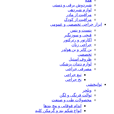
همه
شیردوش برقی و دستی
لوازم شیردهی
مراقبت از مادر
مراقبت از کودک
ابزار جراحی تخصصی و عمومی
پنست و پنس
قیچی و سوزنگیر
اکارتور و رترکتور
جراحی زنان
بن کاتر و بن هولدر
تخصصی
ظروف استیل
لوازم دندان پزشکی
مصرفی جراحی
تیغ جراحی
نخ جراحی
توانبخشی
ویلچر
توالت فرنگی و لگن
محصولات طب و صنعت
اندام فوقانی و مچ بندها
انواع شکم بند و گرمکن کلیه