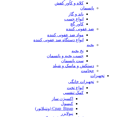
کلاه و کاور کفش
پانسمان
باند و گاز
انواع چسب
کاور گچ
ضد عفونی کننده
مواد ضد عفونی کننده
انواع دستگاه ضد عفونی کننده
بخیه
نخ بخیه
چسب بخیه و پانسمان
ست پانسمان
دستکش و ماسک و شیلد
حجامت
تجهیزات
تجهیزات خانگی
انواع تخت
کمک تنفسی
اکسیژن ساز
کپسول
Cpap_Bipap (ونتیلاتور)
نبولایزر